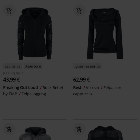
Esclusiva
Aperture
Quasi esaurito
RRP
49,99 €
43,99 €
62,99 €
Freaking Out Loud
Rock Rebel
Rest
Vixxsin
Felpa con
by EMP
Felpa jogging
cappuccio