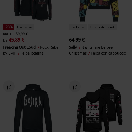
-23%
Esclusiva
Esclusiva
Lacci intrecciati
RRP
Da
59,99 €
45,89 €
64,99 €
Da
Freaking Out Loud
Rock Rebel
Sally
Nightmare Before
by EMP
Felpa jogging
Christmas
Felpa con cappuccio