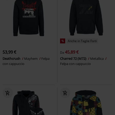
%
Anche in Taglie Forti
53,99 €
45,89 €
Da
Deathcrush
Mayhem
Felpa
Charred 72 (M72)
Metallica
con cappuccio
Felpa con cappuccio