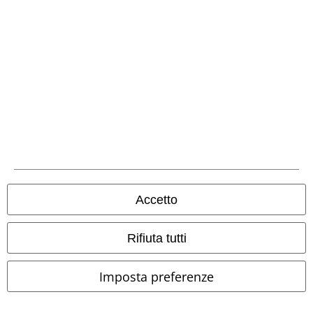
Bonifico bancario
Contrassegno
Spedizione
Accetto
App EMP
Scarica la nuova app di EMP!
Rifiuta tutti
Imposta preferenze