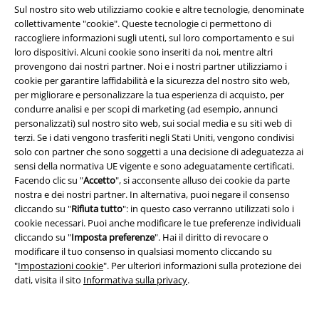
Sul nostro sito web utilizziamo cookie e altre tecnologie, denominate
collettivamente "cookie". Queste tecnologie ci permettono di
raccogliere informazioni sugli utenti, sul loro comportamento e sui
loro dispositivi. Alcuni cookie sono inseriti da noi, mentre altri
provengono dai nostri partner. Noi e i nostri partner utilizziamo i
cookie per garantire laffidabilità e la sicurezza del nostro sito web,
per migliorare e personalizzare la tua esperienza di acquisto, per
condurre analisi e per scopi di marketing (ad esempio, annunci
Seguici online!
personalizzati) sul nostro sito web, sui social media e su siti web di
terzi. Se i dati vengono trasferiti negli Stati Uniti, vengono condivisi
solo con partner che sono soggetti a una decisione di adeguatezza ai
sensi della normativa UE vigente e sono adeguatamente certificati.
Facendo clic su "
Accetto
", si acconsente alluso dei cookie da parte
nostra e dei nostri partner. In alternativa, puoi negare il consenso
cliccando su "
Rifiuta tutto
": in questo caso verranno utilizzati solo i
cookie necessari. Puoi anche modificare le tue preferenze individuali
cliccando su "
Imposta preferenze
". Hai il diritto di revocare o
modificare il tuo consenso in qualsiasi momento cliccando su
"
Impostazioni cookie
". Per ulteriori informazioni sulla protezione dei
dati, visita il sito
Informativa sulla privacy
.
Metodi di Pagamento