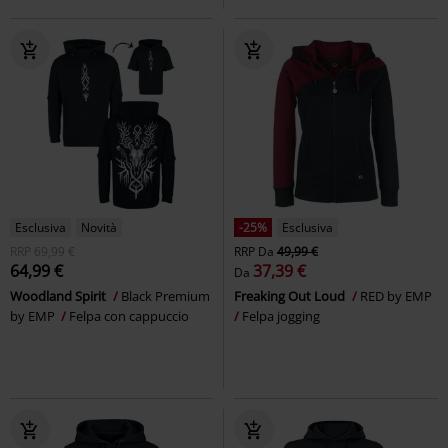
Esclusiva
Novità
-25%
Esclusiva
RRP
69,99 €
RRP
Da
49,99 €
64,99 €
37,39 €
Da
Woodland Spirit
Black Premium
Freaking Out Loud
RED by EMP
by EMP
Felpa con cappuccio
Felpa jogging