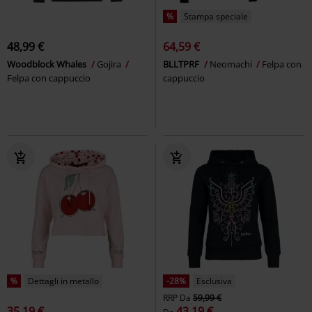
%
Stampa speciale
48,99 €
64,59 €
Woodblock Whales
Gojira
BLLTPRF
Neomachi
Felpa con
Felpa con cappuccio
cappuccio
%
Dettagli in metallo
-28%
Esclusiva
RRP
Da
59,99 €
35,19 €
43,19 €