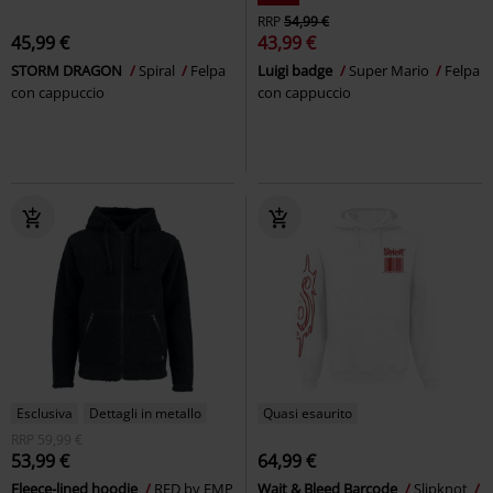
RRP
54,99 €
45,99 €
43,99 €
STORM DRAGON
Spiral
Felpa
Luigi badge
Super Mario
Felpa
con cappuccio
con cappuccio
Esclusiva
Dettagli in metallo
Quasi esaurito
RRP
59,99 €
53,99 €
64,99 €
Fleece-lined hoodie
RED by EMP
Wait & Bleed Barcode
Slipknot