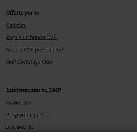
Offerte per te
Concorsi
Regala un buono EMP
Sconto EMP per studenti
EMP Backstage Club
Informazioni su EMP
Eventi EMP
Programmi partner
Sostenibilità