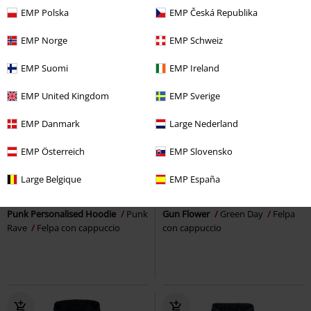
EMP Polska
EMP Česká Republika
EMP Norge
EMP Schweiz
EMP Suomi
EMP Ireland
EMP United Kingdom
EMP Sverige
EMP Danmark
Large Nederland
EMP Österreich
EMP Slovensko
%
Dettagli in metallo
%
Large Belgique
EMP España
39,19 €
53,99 €
Punk Personalised Hoodie
Punk
Gun Flower
Green Day
Felpa
Rave
Felpa con cappuccio
con cappuccio