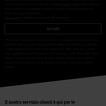
verranno gestiti in conformità con la
Politica sulla Privacy
. Potrò revocare
tale consenso in qualunque momento, tramite il link di disiscrizione
presente in ogni newsletter.
Clicca qui
per annullare liscrizione alla newsletter.
Iscriviti
*Attivo per 4 settimane. Non utilizzabile in combinazione con altri codici
promozionali. Lo sconto verrà applicato dopo aver inserito il codice nel
campo dedicato del carrello. Libri, media (CD, DVD, vinili, ecc.), Funko
Pop!, biglietti, articoli Rammstein, (Till) Lindemann, Die Ärzte, Die Toten
Hosen, Feine Sahne Fischfilet, Broilers, Böhse Onkelz, buoni regalo e
articoli che prevedono una donazione nel prezzo sono esclusi dalla
promo.
Il nostro servizio clienti è qui per te