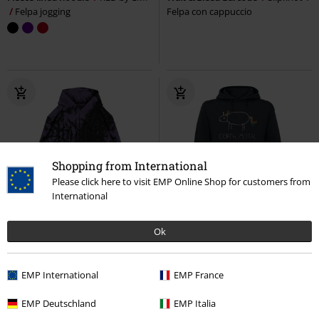
Felpa jogging
Felpa con cappuccio
Shopping from International
Please click here to visit EMP Online Shop for customers from
International
Quasi esaurito
Novità
%
Anche in Taglie Forti
Ok
129,99 €
32,29 €
Da
Daggerwave
Stay Cold Apparel
Death Metal Unicorn
Death
EMP International
EMP France
Felpa con cappuccio
Metal Unicorn
Felpa con
cappuccio
EMP Deutschland
EMP Italia