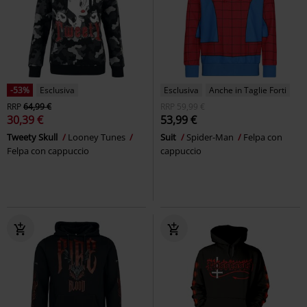
-53%
Esclusiva
Esclusiva
Anche in Taglie Forti
RRP
64,99 €
RRP
59,99 €
30,39 €
53,99 €
Tweety Skull
Looney Tunes
Suit
Spider-Man
Felpa con
Felpa con cappuccio
cappuccio