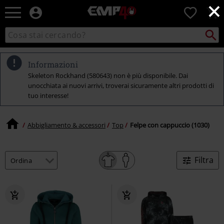
×
EMP
0
-
Musica,
Cerca
Cerca
Punto
Film,
nel
di
Serie
catalogo
ritiro
TV
Informazioni
&
Skeleton Rockhand (580643) non è più disponibile. Dai
Videogame
unocchiata ai nuovi arrivi, troverai sicuramente altri prodotti di
merch
tuo interesse!
-
Abbigliamento
Alternativo
Abbigliamento & accessori
Top
Felpe con cappuccio (1030)
Filtra