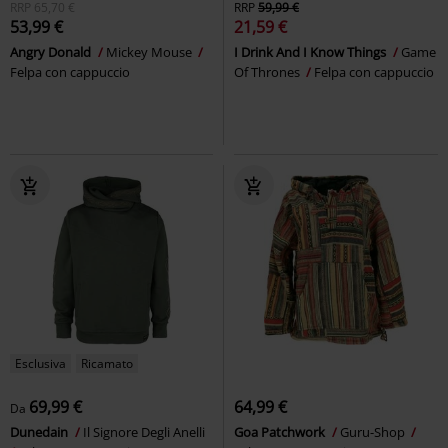
RRP
65,70 €
RRP
59,99 €
53,99 €
21,59 €
Angry Donald
Mickey Mouse
I Drink And I Know Things
Game
Felpa con cappuccio
Of Thrones
Felpa con cappuccio
Esclusiva
Ricamato
69,99 €
64,99 €
Da
Dunedain
Il Signore Degli Anelli
Goa Patchwork
Guru-Shop