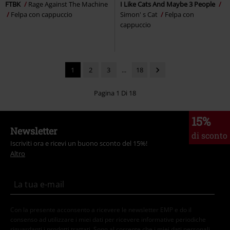
FTBK
Rage Against The Machine
I Like Cats And Maybe 3 People
Felpa con cappuccio
Simon' s Cat
Felpa con
cappuccio
1
2
3
...
18
Pagina 1 Di 18
15%
Newsletter
di sconto
Iscriviti ora e ricevi un buono sconto del 15%!
Altro
Con la presente acconsento a ricevere le newsletter EMP e do il
consenso ad utilizzare i miei dati per ricevere informative periodiche
riguardanti i prodotti trattati. Sono al corrente che i miei dati personali