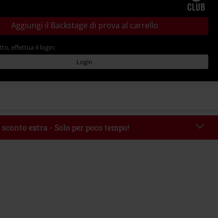
Aggiungi il Backstage di prova al carrello
tto, effettua il login:
Login
 sconto extra - Solo per poco tempo!
romo:
AFTERWORK
Copia il codice
06/08/2026 dalle 16:00 alle 23:59.
 49.99 €.
rito il codice promozionale, lo sconto verrà applicato automaticamente al
ine.
 con altre offerte Codici promozionali. Sono esclusi dalla promozione: Libri,