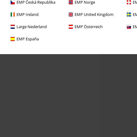
EMP Česká Republika
EMP Norge
EM
EMP Ireland
EMP United Kingdom
EM
Large Nederland
EMP Österreich
EM
EMP España