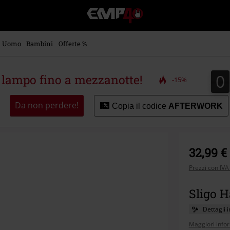
EMP
-
Musica,
Film,
Uomo
Bambini
Offerte %
Serie
TV
&
0
0
a lampo fino a mezzanotte!
-15%
Videogame
merch
-
Da non perdere!
Copia il codice
AFTERWORK
Abbigliamento
Alternativo
32,99 €
Prezzi con IVA
Sligo Ha
Dettagli 
Maggiori info