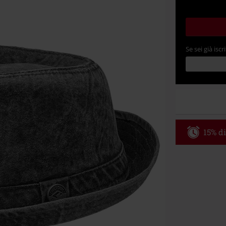
Se sei già iscri
15% di
Codice p
Valido solo il 
Ordine minimo
Una volta inse
riepilogo d'ord
Non cumulabile