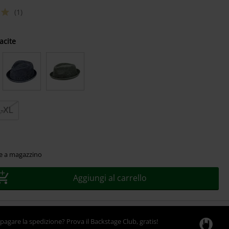
(1)
acite
L-XL
le a magazzino
Aggiungi al carrello
pagare la spedizione? Prova il Backstage Club, gratis!