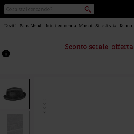
Vai al
Cerca
Cerca
contenuto
Punto
nel
di
principale
catalogo
ritiro
Novità
Band Merch
Intrattenimento
Marchi
Stile di vita
Donna
Sconto serale: offert
https://www.emp-
online.it/p/sligo-
hat/487113.html