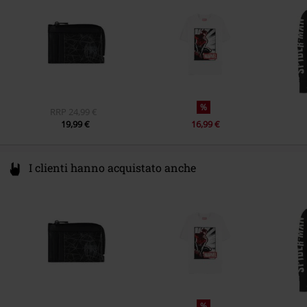
www.cottondivision.com
%
RRP
24,99 €
19,99 €
16,99 €
I clienti hanno acquistato anche
%