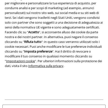
per migliorare e personalizzare la tua esperienza di acquisto, per
Info legali
condurre analisi e per scopi di marketing (ad esempio, annunci
personalizzati) sul nostro sito web, sui social media e su siti web di
Termini & Condizioni
terzi. Se i dati vengono trasferiti negli Stati Uniti, vengono condivisi
solo con partner che sono soggetti a una decisione di adeguatezza ai
Redazione
sensi della normativa UE vigente e sono adeguatamente certificati.
Facendo clic su "
Accetto
", si acconsente alluso dei cookie da parte
Legge sulla Privacy
nostra e dei nostri partner. In alternativa, puoi negare il consenso
cliccando su "
Rifiuta tutto
": in questo caso verranno utilizzati solo i
cookie necessari. Puoi anche modificare le tue preferenze individuali
Smaltimento rifiuti e protezione dell’ambiente
cliccando su "
Imposta preferenze
". Hai il diritto di revocare o
modificare il tuo consenso in qualsiasi momento cliccando su
Dichiarazione di Conformità
"
Impostazioni cookie
". Per ulteriori informazioni sulla protezione dei
dati, visita il sito
Informativa sulla privacy
.
Informazioni sull'accessibilità
Impostazioni cookie
Esercita Recesso
I prezzi sono IVA compresa. Spese di
trasporto escluse
© 1986-2026 EMP Mailorder Italia S.r.l.