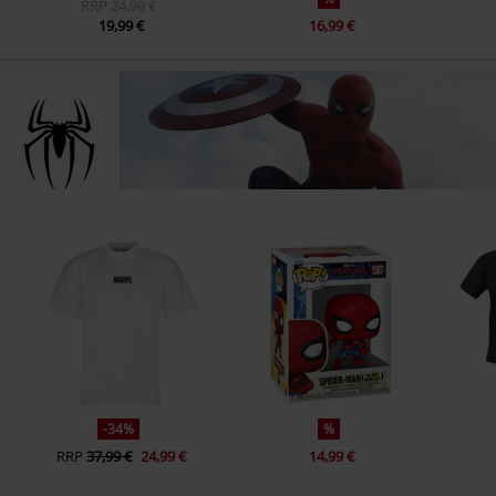
RRP
24,99 €
19,99 €
16,99 €
-34%
%
RRP
37,99 €
24,99 €
14,99 €