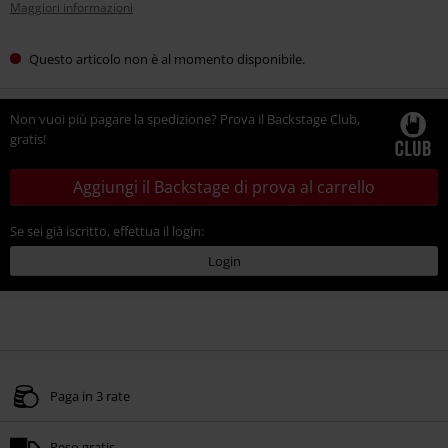
Maggiori informazioni
Questo articolo non è al momento disponibile.
Non vuoi più pagare la spedizione? Prova il Backstage Club,
gratis!
Aggiungi il Backstage di prova al carrello
Se sei già iscritto, effettua il login:
Login
Paga in 3 rate
Reso gratis