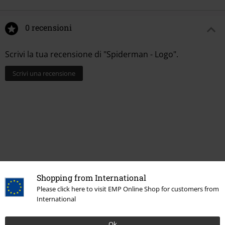
0 recensioni
Scrivi la tua recensione di "Spiderman - Logo".
Scrivi una recensione
Shopping from International
Please click here to visit EMP Online Shop for customers from
International
15%
Newsletter
di sconto
Ok