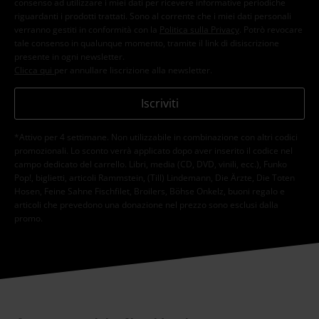
consenso ad utilizzare i miei dati per ricevere informative periodiche
riguardanti i prodotti trattati. Sono al corrente che i miei dati personali
verranno gestiti in conformità con la
Politica sulla Privacy
. Potrò revocare
tale consenso in qualunque momento, tramite il link di disiscrizione
presente in ogni newsletter.
Clicca qui
per annullare liscrizione alla newsletter.
Iscriviti
*Attivo per 4 settimane. Non utilizzabile in combinazione con altri codici
promozionali. Lo sconto verrà applicato dopo aver inserito il codice nel
campo dedicato del carrello. Libri, media (CD, DVD, vinili, ecc.), Funko
Pop!, biglietti, articoli Rammstein, (Till) Lindemann, Die Ärzte, Die Toten
Hosen, Feine Sahne Fischfilet, Broilers, Böhse Onkelz, buoni regalo e
articoli che prevedono una donazione nel prezzo sono esclusi dalla
promo.