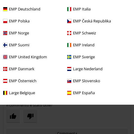
EMP Deutschland
EMP Italia
EMP Polska
EMP Česká Republika
Qualità
EMP Norge
EMP Schweiz
4
Design
EMP Suomi
EMP Ireland
5
Vestibilità
EMP United Kingdom
EMP Sverige
4
Larghezza
Troppo stretto
Perfetto
Troppo largo
EMP Danmark
Large Nederland
Lunghezza
EMP Österreich
EMP Slovensko
Troppo corto
Perfetto
Troppo lungo
Large Belgique
EMP España
Recensione verificata
Il commento è stato utile?
Commenta