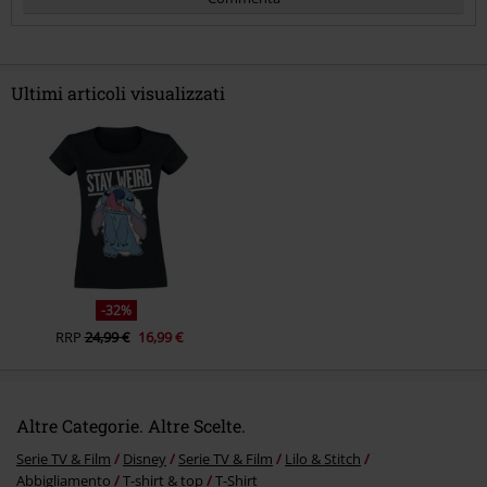
Ultimi articoli visualizzati
Invia un commento
-32%
RRP
24,99 €
16,99 €
Altre Categorie. Altre Scelte.
Serie TV & Film
Disney
Serie TV & Film
Lilo & Stitch
Abbigliamento
T-shirt & top
T-Shirt