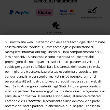
Metodi di Pagamento
Bonifico bancario
Contrassegno
Sul nostro sito web utilizziamo cookie e altre tecnologie, denominate
collettivamente "cookie". Queste tecnologie ci permettono di
Spedizione
raccogliere informazioni sugli utenti, sul loro comportamento e sui
loro dispositivi. Alcuni cookie sono inseriti da noi, mentre altri
provengono dai nostri partner. Noi e i nostri partner utilizziamo i
cookie per garantire laffidabilità e la sicurezza del nostro sito web,
per migliorare e personalizzare la tua esperienza di acquisto, per
condurre analisi e per scopi di marketing (ad esempio, annunci
personalizzati) sul nostro sito web, sui social media e su siti web di
App EMP
terzi. Se i dati vengono trasferiti negli Stati Uniti, vengono condivisi
Scarica la nuova app di EMP!
solo con partner che sono soggetti a una decisione di adeguatezza ai
sensi della normativa UE vigente e sono adeguatamente certificati.
Facendo clic su "
Accetto
", si acconsente alluso dei cookie da parte
nostra e dei nostri partner. In alternativa, puoi negare il consenso