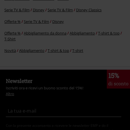
Serie TV & Film
Disney
Serie TV & Film
Disney Classics
Offerte %
Serie TV & Film
Disney
Offerte %
Abbigliamento da donna
Abbigliamento
T-shirt & top
T-Shirt
Novità
Abbigliamento
T-shirt & top
T-shirt
15%
Newsletter
di sconto
Iscriviti ora e ricevi un buono sconto del 15%!
Altro
Con la presente acconsento a ricevere le newsletter EMP e do il