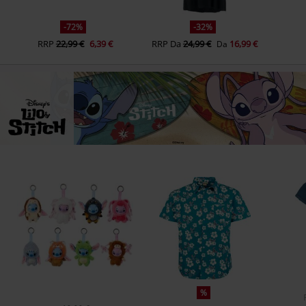
-72%
-32%
RRP
22,99 €
6,39 €
RRP
Da
24,99 €
16,99 €
Da
%