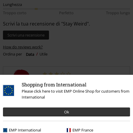
Lunghezza
Troppo corto
Perfetto
Troppo lungo
Scrivi la tua recensione di "Stay Weird".
Scrivi una recensione
How do reviews work?
Ordina per
Data
Utile
Francesca A.
Shopping from International
4 Commenti
Please click here to visit EMP Online Shop for customers from
Pubblicato in data: domenica, 25 ottobre 2020
International
Altezza in metri: 1.60
Taglia acquistata: XL
Ok
Bella e originale!
Buon materiale, un po corta in lunghezza ma non guasta troppo. Un
EMP International
EMP France
regalo molto apprezzato.