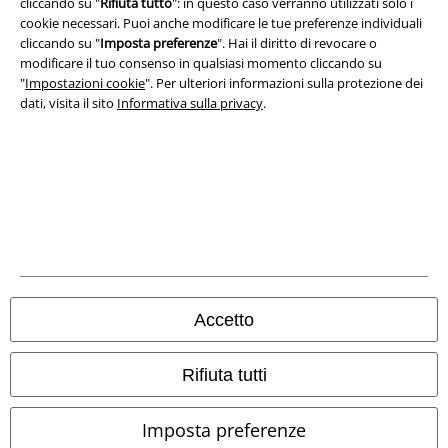
cliccando su "
Rifiuta tutto
": in questo caso verranno utilizzati solo i
cookie necessari. Puoi anche modificare le tue preferenze individuali
A Warner Music Group Company
cliccando su "
Imposta preferenze
". Hai il diritto di revocare o
modificare il tuo consenso in qualsiasi momento cliccando su
"
Impostazioni cookie
". Per ulteriori informazioni sulla protezione dei
dati, visita il sito
Informativa sulla privacy
.
Accetto
Info legali
Termini & Condizioni
Rifiuta tutti
Redazione
Imposta preferenze