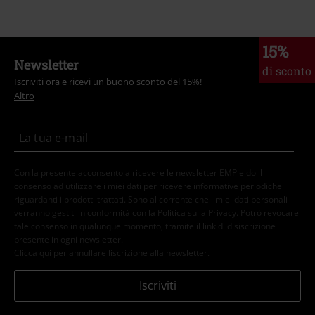
15%
Newsletter
di sconto
Iscriviti ora e ricevi un buono sconto del 15%!
Altro
Con la presente acconsento a ricevere le newsletter EMP e do il
consenso ad utilizzare i miei dati per ricevere informative periodiche
riguardanti i prodotti trattati. Sono al corrente che i miei dati personali
verranno gestiti in conformità con la
Politica sulla Privacy
. Potrò revocare
tale consenso in qualunque momento, tramite il link di disiscrizione
presente in ogni newsletter.
Clicca qui
per annullare liscrizione alla newsletter.
Iscriviti