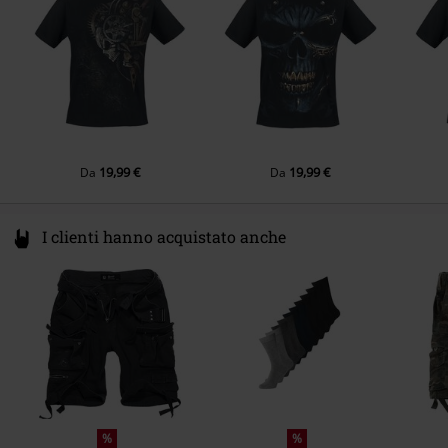
Hello@attitudeholland.nl
19,99 €
19,99 €
Da
Da
I clienti hanno acquistato anche
%
%