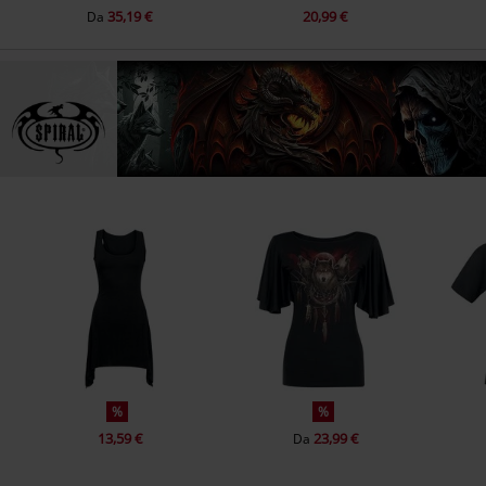
35,19 €
20,99 €
Da
%
%
13,59 €
23,99 €
Da