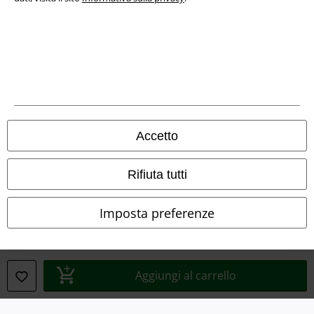
Info legali
Termini & Condizioni
Accetto
Redazione
Rifiuta tutti
Legge sulla Privacy
Imposta preferenze
Smaltimento rifiuti e protezione dell’ambiente
Dichiarazione di Conformità
Aggiungi al carrello
Informazioni sull'accessibilità
Impostazioni cookie