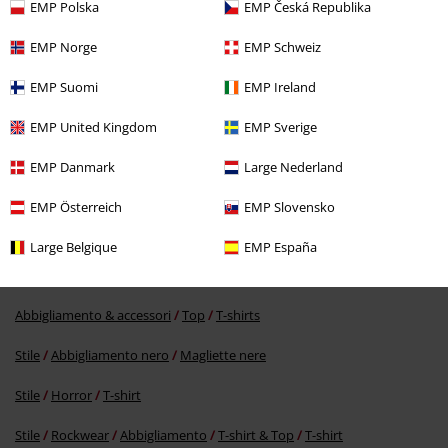
EMP Polska
EMP Česká Republika
EMP Norge
EMP Schweiz
EMP Suomi
EMP Ireland
EMP United Kingdom
EMP Sverige
19,99 €
Da
EMP Danmark
Large Nederland
EMP Österreich
EMP Slovensko
Altre Categorie. Altre Scelte.
Large Belgique
EMP España
Novità
Abbigliamento
T-shirt & top
T-shirt
Abbigliamento & accessori
Top
T-shirts
Stile
Abbigliamento nero
Magliette nere
Stile
Horror
T-shirt
Stile
Rockwear
Abbigliamento
T-shirt & Top
T-shirt