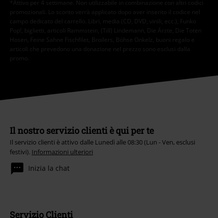
*Attivo per 4 settimane. Non utilizzabile in combinazione con altri codici
promozionali. Lo sconto verrà applicato dopo aver inserito il codice nel
campo dedicato del carrello. Libri, media (CD, DVD, vinili, ecc.), Funko
Pop!, biglietti, articoli Rammstein, (Till) Lindemann, Die Ärzte, Die Toten
Hosen, Feine Sahne Fischfilet, Broilers, Böhse Onkelz, buoni regalo e
articoli che prevedono una donazione nel prezzo sono esclusi dalla
promo.
Il nostro servizio clienti è qui per te
Il servizio clienti è attivo dalle Lunedì alle 08:30 (Lun - Ven, esclusi
festivi).
Informazioni ulteriori
Inizia la chat
Servizio Clienti