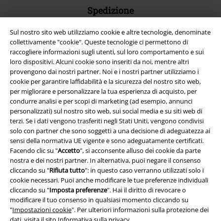
Spedizione
Sul nostro sito web utilizziamo cookie e altre tecnologie, denominate
collettivamente "cookie". Queste tecnologie ci permettono di
raccogliere informazioni sugli utenti, sul loro comportamento e sui
loro dispositivi. Alcuni cookie sono inseriti da noi, mentre altri
provengono dai nostri partner. Noi e i nostri partner utilizziamo i
App EMP
cookie per garantire laffidabilità e la sicurezza del nostro sito web,
Scarica la nuova app di EMP!
per migliorare e personalizzare la tua esperienza di acquisto, per
condurre analisi e per scopi di marketing (ad esempio, annunci
personalizzati) sul nostro sito web, sui social media e su siti web di
terzi. Se i dati vengono trasferiti negli Stati Uniti, vengono condivisi
solo con partner che sono soggetti a una decisione di adeguatezza ai
sensi della normativa UE vigente e sono adeguatamente certificati.
A Warner Music Group Company
Facendo clic su "
Accetto
", si acconsente alluso dei cookie da parte
nostra e dei nostri partner. In alternativa, puoi negare il consenso
cliccando su "
Rifiuta tutto
": in questo caso verranno utilizzati solo i
cookie necessari. Puoi anche modificare le tue preferenze individuali
cliccando su "
Imposta preferenze
". Hai il diritto di revocare o
modificare il tuo consenso in qualsiasi momento cliccando su
"
Impostazioni cookie
". Per ulteriori informazioni sulla protezione dei
dati, visita il sito
Informativa sulla privacy
.