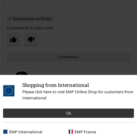
Recensione verificata
Il commento è stato utile?
Commenta
Francesco V.
Shopping from International
Please click here to visit EMP Online Shop for customers from
4 Commenti
Pubblicato in data: lunedì, 16 maggio 2016
International
Fantastici
Ok
Gli adesivi più belli m/
Invia un commento
EMP International
EMP France