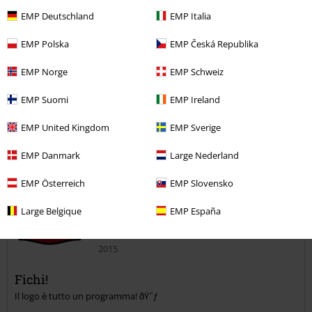
EMP Deutschland
EMP Italia
EMP Polska
EMP Česká Republika
Recensione verificata
EMP Norge
EMP Schweiz
Il commento è stato utile?
EMP Suomi
EMP Ireland
EMP United Kingdom
EMP Sverige
Commenta
EMP Danmark
Large Nederland
EMP Österreich
EMP Slovensko
Cristian C.
Large Belgique
EMP España
3 Commenti
Pubblicato in data: mercoledì, 23 settembre
2015
Fichi!
Invia un commento
Il logo è tutto un programma! ðŸ˜ƒ