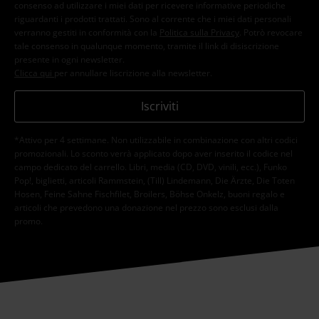
consenso ad utilizzare i miei dati per ricevere informative periodiche
riguardanti i prodotti trattati. Sono al corrente che i miei dati personali
verranno gestiti in conformità con la
Politica sulla Privacy
. Potrò revocare
tale consenso in qualunque momento, tramite il link di disiscrizione
presente in ogni newsletter.
Clicca qui
per annullare liscrizione alla newsletter.
Iscriviti
*Attivo per 4 settimane. Non utilizzabile in combinazione con altri codici
promozionali. Lo sconto verrà applicato dopo aver inserito il codice nel
campo dedicato del carrello. Libri, media (CD, DVD, vinili, ecc.), Funko
Pop!, biglietti, articoli Rammstein, (Till) Lindemann, Die Ärzte, Die Toten
Hosen, Feine Sahne Fischfilet, Broilers, Böhse Onkelz, buoni regalo e
articoli che prevedono una donazione nel prezzo sono esclusi dalla
promo.