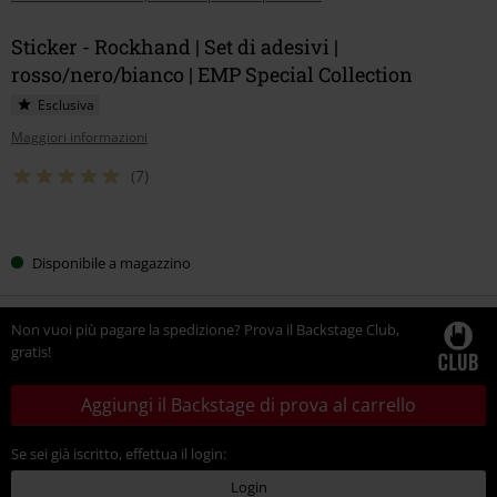
Sticker - Rockhand | Set di adesivi |
rosso/nero/bianco | EMP Special Collection
Esclusiva
Maggiori informazioni
(7)
Scegli
Disponibile a magazzino
la
tua
taglia
Non vuoi più pagare la spedizione? Prova il Backstage Club,
gratis!
Aggiungi il Backstage di prova al carrello
Se sei già iscritto, effettua il login:
Login