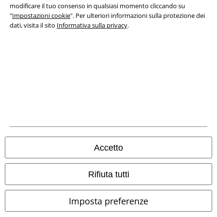
Legge sulla Privacy
modificare il tuo consenso in qualsiasi momento cliccando su
"
Impostazioni cookie
". Per ulteriori informazioni sulla protezione dei
dati, visita il sito
Informativa sulla privacy
.
Smaltimento rifiuti e protezione dell’ambiente
Dichiarazione di Conformità
Informazioni sull'accessibilità
Impostazioni cookie
Esercita Recesso
I prezzi sono IVA compresa. Spese di
trasporto escluse
© 1986-2026 EMP Mailorder Italia S.r.l.
Accetto
Rifiuta tutti
Gli altri shop EMP nel mondo
Imposta preferenze