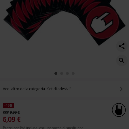
Vedi altro della categoria "Set di adesivi"
-49%
RRP
9,99 €
5,09 €
Prezzi con IVA inclusa, escluse spese di spedizione