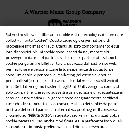
A Warner Music Group Company
Sul nostro sito web utilizziamo cookie e altre tecnologie, denominate
collettivamente "cookie". Queste tecnologie ci permettono di
raccogliere informazioni sugli utenti, sul loro comportamento e sui
loro dispositivi. Alcuni cookie sono inseriti da noi, mentre altri
provengono dai nostri partner. Noi e i nostri partner utilizziamo i
cookie per garantire laffidabilità e la sicurezza del nostro sito web,
per migliorare e personalizzare la tua esperienza di acquisto, per
condurre analisi e per scopi di marketing (ad esempio, annunci
personalizzati) sul nostro sito web, sui social media e su siti web di
terzi. Se i dati vengono trasferiti negli Stati Uniti, vengono condivisi
solo con partner che sono soggetti a una decisione di adeguatezza ai
Info legali
sensi della normativa UE vigente e sono adeguatamente certificati.
Facendo clic su "
Accetto
", si acconsente alluso dei cookie da parte
Termini & Condizioni
nostra e dei nostri partner. In alternativa, puoi negare il consenso
cliccando su "
Rifiuta tutto
": in questo caso verranno utilizzati solo i
Redazione
cookie necessari. Puoi anche modificare le tue preferenze individuali
cliccando su "
Imposta preferenze
". Hai il diritto di revocare o