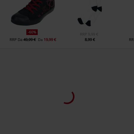
-60%
RRP
9,99 €
RRP
Da
49,99 €
19,99 €
8,99 €
RR
Da