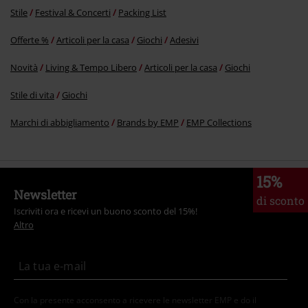
Invia un commento
Stile
Festival & Concerti
Packing List
Offerte %
Articoli per la casa
Giochi
Adesivi
Novità
Living & Tempo Libero
Articoli per la casa
Giochi
Stile di vita
Giochi
Marchi di abbigliamento
Brands by EMP
EMP Collections
15%
Newsletter
di sconto
Iscriviti ora e ricevi un buono sconto del 15%!
Altro
Con la presente acconsento a ricevere le newsletter EMP e do il