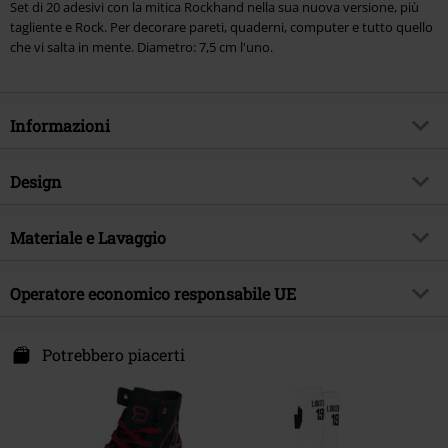
Set di 20 adesivi con la mitica Rockhand nella sua nuova versione, più
tagliente e Rock. Per decorare pareti, quaderni, computer e tutto quello
che vi salta in mente. Diametro: 7,5 cm l'uno.
Informazioni
Codice articolo
289142
Design
Titolo
Sticker - Rockhand
Tipologia prodotto
Set di adesivi
Brand
Materiale e Lavaggio
EMP Special Collection
Colore
rosso/nero/bianco
Esclusiva EMP
Si
Materiale esterno
vinile
Operatore economico responsabile UE
Tema
Basic, Rockhand
Data di pubblicazione
05/08/2014
E.M.P. Merchandising Handelsgesellschaft mbH
Darmer Esch 70a
Potrebbero piacerti
49811 Lingen
Germany
www.emp.de