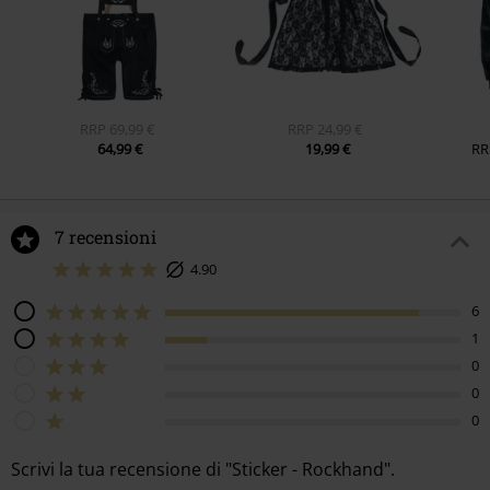
RRP
69,99 €
RRP
24,99 €
64,99 €
19,99 €
RR
7 recensioni
4.90
6
1
0
0
0
Scrivi la tua recensione di "Sticker - Rockhand".