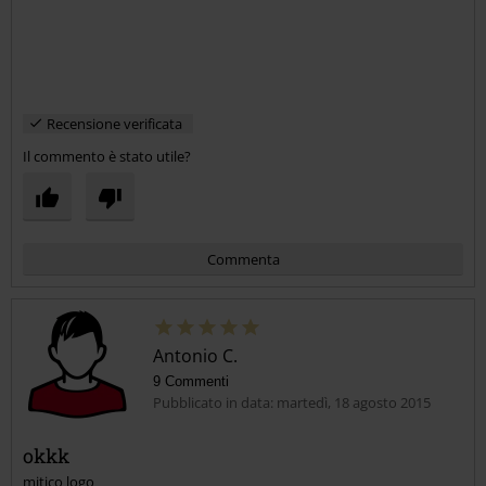
Recensione verificata
Il commento è stato utile?
Commenta
Antonio C.
9 Commenti
Pubblicato in data: martedì, 18 agosto 2015
okkk
mitico logo
Invia un commento