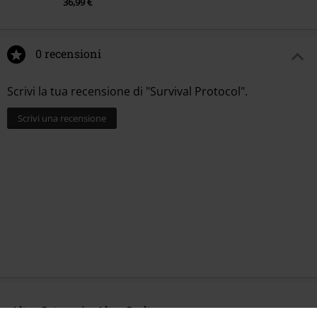
36,99 €
0 recensioni
Scrivi la tua recensione di "Survival Protocol".
Scrivi una recensione
Altre Categorie. Altre Scelte.