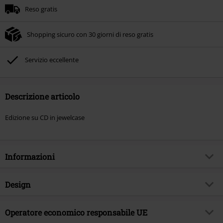
Reso gratis
Shopping sicuro con 30 giorni di reso gratis
Servizio eccellente
Descrizione articolo
Edizione su CD in jewelcase
Informazioni
Codice articolo
592662
Design
Titolo
Survival Protocol
Tipologia prodotto
CD
Genere Musicale
Operatore economico responsabile UE
Grindcore