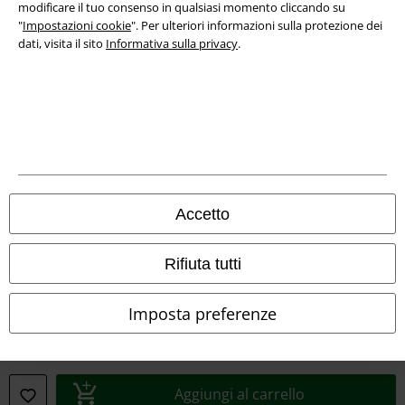
modificare il tuo consenso in qualsiasi momento cliccando su
Dichiarazione di Conformità
"
Impostazioni cookie
". Per ulteriori informazioni sulla protezione dei
dati, visita il sito
Informativa sulla privacy
.
Informazioni sull'accessibilità
Impostazioni cookie
Esercita Recesso
I prezzi sono IVA compresa. Spese di
trasporto escluse
© 1986-2026 EMP Mailorder Italia S.r.l.
Accetto
Rifiuta tutti
Gli altri shop EMP nel mondo
Imposta preferenze
EMP International
EMP France
Aggiungi al carrello