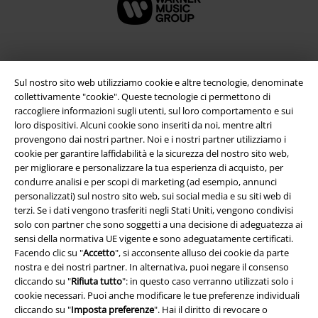
Sul nostro sito web utilizziamo cookie e altre tecnologie, denominate
collettivamente "cookie". Queste tecnologie ci permettono di
raccogliere informazioni sugli utenti, sul loro comportamento e sui
loro dispositivi. Alcuni cookie sono inseriti da noi, mentre altri
provengono dai nostri partner. Noi e i nostri partner utilizziamo i
cookie per garantire laffidabilità e la sicurezza del nostro sito web,
per migliorare e personalizzare la tua esperienza di acquisto, per
Info legali
condurre analisi e per scopi di marketing (ad esempio, annunci
personalizzati) sul nostro sito web, sui social media e su siti web di
Termini & Condizioni
terzi. Se i dati vengono trasferiti negli Stati Uniti, vengono condivisi
solo con partner che sono soggetti a una decisione di adeguatezza ai
Redazione
sensi della normativa UE vigente e sono adeguatamente certificati.
Facendo clic su "
Accetto
", si acconsente alluso dei cookie da parte
nostra e dei nostri partner. In alternativa, puoi negare il consenso
Legge sulla Privacy
cliccando su "
Rifiuta tutto
": in questo caso verranno utilizzati solo i
cookie necessari. Puoi anche modificare le tue preferenze individuali
Smaltimento rifiuti e protezione dell’ambiente
cliccando su "
Imposta preferenze
". Hai il diritto di revocare o