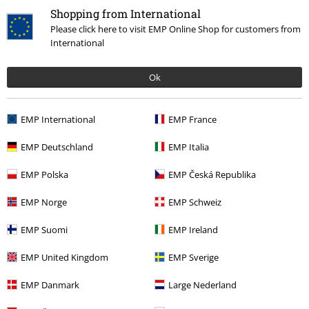
Shopping from International
Band Merch
Genere
Core
Grindcore
Please click here to visit EMP Online Shop for customers from
Band Merch
Album
CD
International
Offerte %
Media
CDs
Ok
EMP International
EMP France
15%
Newsletter
EMP Deutschland
EMP Italia
di sconto
Iscriviti ora e ricevi un buono sconto del 15%!
Altro
EMP Polska
EMP Česká Republika
EMP Norge
EMP Schweiz
EMP Suomi
EMP Ireland
Con la presente acconsento a ricevere le newsletter EMP e do il
EMP United Kingdom
EMP Sverige
consenso ad utilizzare i miei dati per ricevere informative periodiche
riguardanti i prodotti trattati. Sono al corrente che i miei dati personali
EMP Danmark
Large Nederland
verranno gestiti in conformità con la
Politica sulla Privacy
. Potrò revocare
tale consenso in qualunque momento, tramite il link di disiscrizione