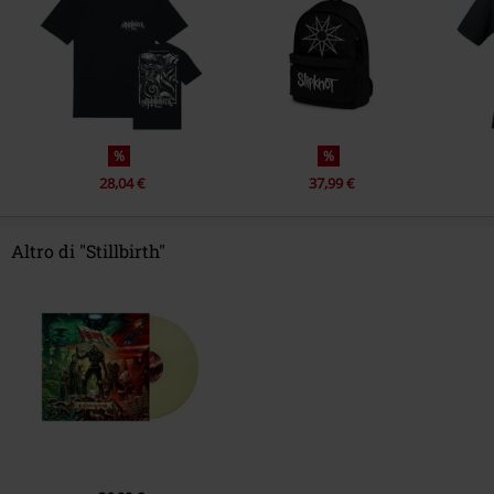
%
%
28,04 €
37,99 €
Altro di "Stillbirth"