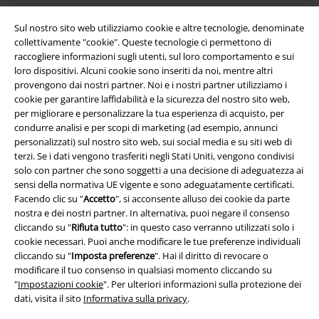
Sul nostro sito web utilizziamo cookie e altre tecnologie, denominate
collettivamente "cookie". Queste tecnologie ci permettono di
raccogliere informazioni sugli utenti, sul loro comportamento e sui
loro dispositivi. Alcuni cookie sono inseriti da noi, mentre altri
provengono dai nostri partner. Noi e i nostri partner utilizziamo i
cookie per garantire laffidabilità e la sicurezza del nostro sito web,
per migliorare e personalizzare la tua esperienza di acquisto, per
condurre analisi e per scopi di marketing (ad esempio, annunci
personalizzati) sul nostro sito web, sui social media e su siti web di
Info legali
terzi. Se i dati vengono trasferiti negli Stati Uniti, vengono condivisi
solo con partner che sono soggetti a una decisione di adeguatezza ai
Termini & Condizioni
sensi della normativa UE vigente e sono adeguatamente certificati.
Facendo clic su "
Accetto
", si acconsente alluso dei cookie da parte
Redazione
nostra e dei nostri partner. In alternativa, puoi negare il consenso
cliccando su "
Rifiuta tutto
": in questo caso verranno utilizzati solo i
Legge sulla Privacy
cookie necessari. Puoi anche modificare le tue preferenze individuali
cliccando su "
Imposta preferenze
". Hai il diritto di revocare o
Smaltimento rifiuti e protezione dell’ambiente
modificare il tuo consenso in qualsiasi momento cliccando su
"
Impostazioni cookie
". Per ulteriori informazioni sulla protezione dei
dati, visita il sito
Informativa sulla privacy
.
Dichiarazione di Conformità