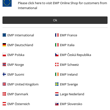
Ultimi articoli visualizzati
Please click here to visit EMP Online Shop for customers from
International
Ok
EMP International
EMP France
EMP Deutschland
EMP Italia
-74%
EMP Polska
EMP Česká Republika
RRP
34,99 €
8,79 €
EMP Norge
EMP Schweiz
EMP Suomi
EMP Ireland
Altre Categorie. Altre Scelte.
EMP United Kingdom
EMP Sverige
Offerte %
OUTLET
Costumi
EMP Danmark
Large Nederland
Uomo
Esclusiva
EMP Österreich
EMP Slovensko
Uomo
Abbigliamento
Costumi
Pantaloncini mare