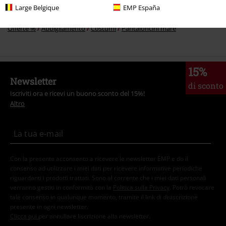
Large Belgique
EMP España
Uomo
Marche EMP
Offerte %
Abbigliamento
Costumi
Pantaloncini mare
15%
Newsletter
di sconto
Iscriviti ora e ricevi un buono sconto del 15%!
Altro
Con la presente acconsento a ricevere le newsletter EMP e do il
consenso ad utilizzare i miei dati per ricevere informative periodiche
riguardanti i prodotti trattati. Sono al corrente che i miei dati personali
verranno gestiti in conformità con la
Politica sulla Privacy
. Potrò revocare
tale consenso in qualunque momento, tramite il link di disiscrizione
presente in ogni newsletter.
Clicca qui
per annullare liscrizione alla newsletter.