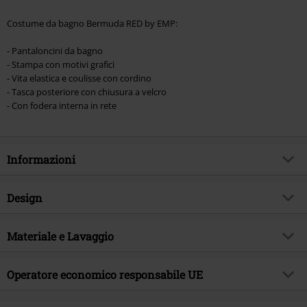
Costume da bagno Bermuda RED by EMP:
- Pantaloncini da bagno
- Stampa con motivi grafici
- Vita elastica e coulisse con cordino
- Tasca posteriore con chiusura a velcro
- Con fodera interna in rete
Informazioni
Codice articolo
543301
Design
Titolo
Swim Shorts With Graphic Design
Tipologia prodotto
Bermuda
Brand
Materiale e Lavaggio
RED by EMP
Modello
neutro
Esclusiva EMP
Si
Materiale esterno
100% poliestere
Colore
Operatore economico responsabile UE
grigio scuro
Tema
Basic
Etichetta / istruzioni
Lavaggio in lavatrice
Data di pubblicazione
08/01/2024
E.M.P. Merchandising Handelsgesellschaft mbH