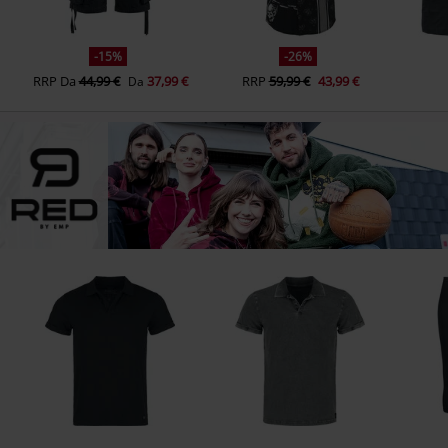
-15%
-26%
RRP
Da
44,99 €
37,99 €
RRP
59,99 €
43,99 €
Da