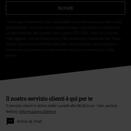
Iscriviti
*Attivo per 4 settimane. Non utilizzabile in combinazione con altri codici
promozionali. Lo sconto verrà applicato dopo aver inserito il codice nel
campo dedicato del carrello. Libri, media (CD, DVD, vinili, ecc.), Funko
Pop!, biglietti, articoli Rammstein, (Till) Lindemann, Die Ärzte, Die Toten
Hosen, Feine Sahne Fischfilet, Broilers, Böhse Onkelz, buoni regalo e
articoli che prevedono una donazione nel prezzo sono esclusi dalla
promo.
Il nostro servizio clienti è qui per te
Il servizio clienti è attivo dalle Lunedì alle 08:30 (Lun - Ven, esclusi
festivi).
Informazioni ulteriori
Inizia la chat