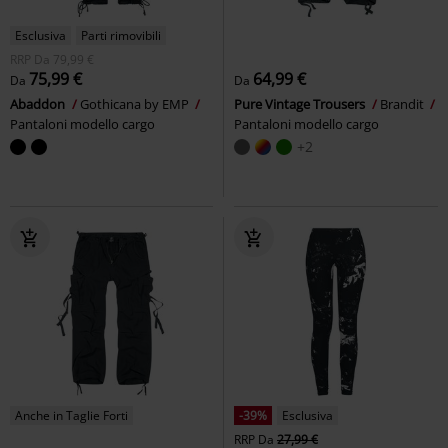
Esclusiva
Parti rimovibili
RRP
Da
79,99 €
75,99 €
64,99 €
Da
Da
Abaddon
Gothicana by EMP
Pure Vintage Trousers
Brandit
Pantaloni modello cargo
Pantaloni modello cargo
+2
Anche in Taglie Forti
-39%
Esclusiva
RRP
Da
27,99 €