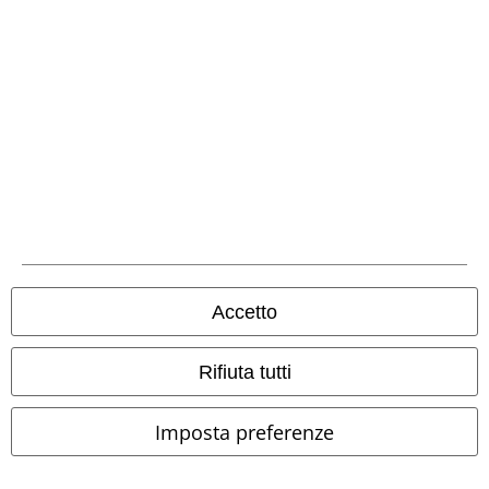
Metodi di Pagamento
Bonifico bancario
Accetto
Contrassegno
Rifiuta tutti
Spedizione
Imposta preferenze