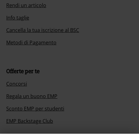
Rendi un articolo
Info taglie
Cancella la tua iscrizione al BSC
Metodi di Pagamento
Offerte per te
Concorsi
Regala un buono EMP
Sconto EMP per studenti
EMP Backstage Club