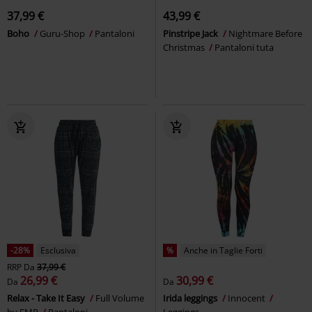
37,99 €
43,99 €
Boho
Guru-Shop
Pantaloni
Pinstripe Jack
Nightmare Before
Christmas
Pantaloni tuta
-28%
Esclusiva
%
Anche in Taglie Forti
RRP
Da
37,99 €
26,99 €
30,99 €
Da
Da
Relax - Take It Easy
Full Volume
Irida leggings
Innocent
by EMP
Pantaloni
Leggings