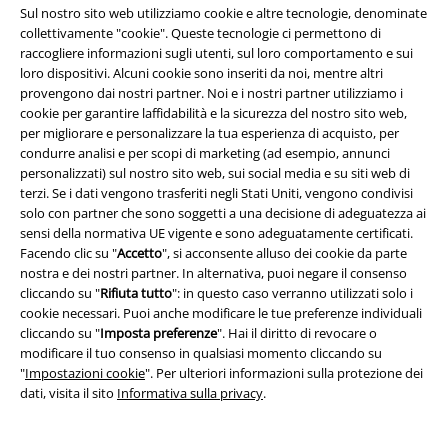
Sul nostro sito web utilizziamo cookie e altre tecnologie, denominate
Informazioni su EMP
collettivamente "cookie". Queste tecnologie ci permettono di
raccogliere informazioni sugli utenti, sul loro comportamento e sui
Eventi EMP
loro dispositivi. Alcuni cookie sono inseriti da noi, mentre altri
provengono dai nostri partner. Noi e i nostri partner utilizziamo i
Programmi partner
cookie per garantire laffidabilità e la sicurezza del nostro sito web,
per migliorare e personalizzare la tua esperienza di acquisto, per
Sostenibilità
condurre analisi e per scopi di marketing (ad esempio, annunci
personalizzati) sul nostro sito web, sui social media e su siti web di
terzi. Se i dati vengono trasferiti negli Stati Uniti, vengono condivisi
solo con partner che sono soggetti a una decisione di adeguatezza ai
sensi della normativa UE vigente e sono adeguatamente certificati.
Facendo clic su "
Accetto
", si acconsente alluso dei cookie da parte
nostra e dei nostri partner. In alternativa, puoi negare il consenso
cliccando su "
Rifiuta tutto
": in questo caso verranno utilizzati solo i
cookie necessari. Puoi anche modificare le tue preferenze individuali
cliccando su "
Imposta preferenze
". Hai il diritto di revocare o
modificare il tuo consenso in qualsiasi momento cliccando su
Seguici online!
"
Impostazioni cookie
". Per ulteriori informazioni sulla protezione dei
dati, visita il sito
Informativa sulla privacy
.