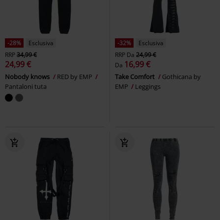
-28%
Esclusiva
-32%
Esclusiva
RRP
34,99 €
RRP
Da
24,99 €
24,99 €
16,99 €
Da
Nobody knows
RED by EMP
Take Comfort
Gothicana by
Pantaloni tuta
EMP
Leggings