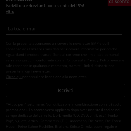
di sconto
Iscriviti ora e ricevi un buono sconto del 15%!
Altro
Con la presente acconsento a ricevere le newsletter EMP e do il
consenso ad utilizzare i miei dati per ricevere informative periodiche
riguardanti i prodotti trattati. Sono al corrente che i miei dati personali
verranno gestiti in conformità con la
Politica sulla Privacy
. Potrò revocare
tale consenso in qualunque momento, tramite il link di disiscrizione
presente in ogni newsletter.
Clicca qui
per annullare liscrizione alla newsletter.
Iscriviti
*Attivo per 4 settimane. Non utilizzabile in combinazione con altri codici
promozionali. Lo sconto verrà applicato dopo aver inserito il codice nel
campo dedicato del carrello. Libri, media (CD, DVD, vinili, ecc.), Funko
Pop!, biglietti, articoli Rammstein, (Till) Lindemann, Die Ärzte, Die Toten
Hosen, Feine Sahne Fischfilet, Broilers, Böhse Onkelz, buoni regalo e