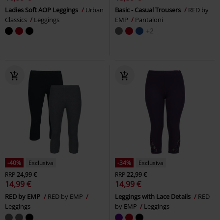
Ladies Soft AOP Leggings
Urban
Basic - Casual Trousers
RED by
Classics
Leggings
EMP
Pantaloni
+2
-40%
Esclusiva
-34%
Esclusiva
RRP
24,99 €
RRP
22,99 €
14,99 €
14,99 €
RED by EMP
RED by EMP
Leggings with Lace Details
RED
Leggings
by EMP
Leggings