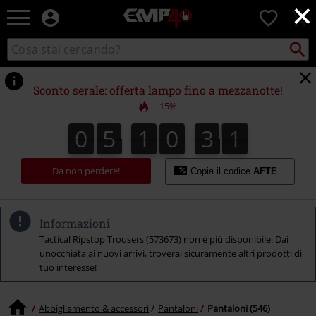
×
EMP
0
-
Musica,
Cerca
Cerca
Punto
Film,
nel
di
Serie
catalogo
ritiro
TV
Sconto serale: offerta lampo fino a mezzanotte!
&
-15%
Videogame
merch
0
5
1
0
3
0
0
5
1
0
2
9
9
1
0
2
3
-
Abbigliamento
Alternativo
Da non perdere!
Copia il codice
AFTERWORK
Informazioni
Tactical Ripstop Trousers (573673) non è più disponibile. Dai
unocchiata ai nuovi arrivi, troverai sicuramente altri prodotti di
tuo interesse!
Abbigliamento & accessori
Pantaloni
Pantaloni (546)