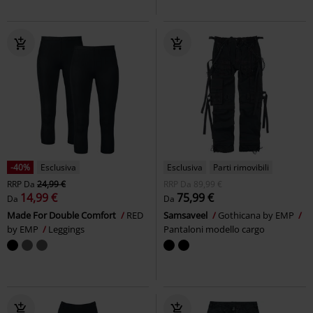
-40%
Esclusiva
Esclusiva
Parti rimovibili
RRP
Da
24,99 €
RRP
Da
89,99 €
14,99 €
75,99 €
Da
Da
Made For Double Comfort
RED
Samsaveel
Gothicana by EMP
by EMP
Leggings
Pantaloni modello cargo