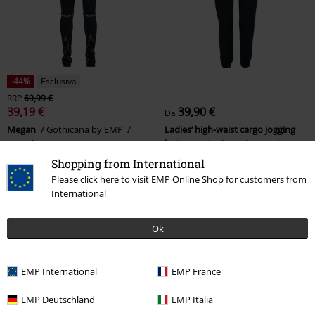
-44%
Esclusiva
RRP
69,99 €
39,19 €
39,90 €
Da
Megan
Gothicana by EMP
Ladies’ high-waist cargo jogging
Pantaloni
bottoms
Urban Classics
Pantaloni tuta
Shopping from International
Please click here to visit EMP Online Shop for customers from
International
Ok
EMP International
EMP France
EMP Deutschland
EMP Italia