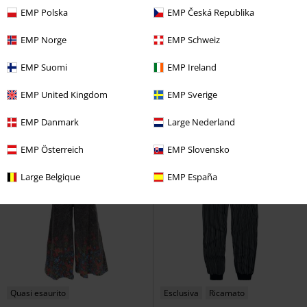
EMP Polska
EMP Česká Republika
Anche in Taglie Forti
Dettagli in metallo
Anche in Taglie F
EMP Norge
EMP Schweiz
37,99 €
37,99 €
Da
Da
EMP Suomi
EMP Ireland
BDU Ripstop Trouser
Brandit
Revel Leggings
Vixxsin
Pantaloni modello cargo
Leggings
EMP United Kingdom
EMP Sverige
EMP Danmark
Large Nederland
EMP Österreich
EMP Slovensko
Large Belgique
EMP España
Quasi esaurito
Esclusiva
Ricamato