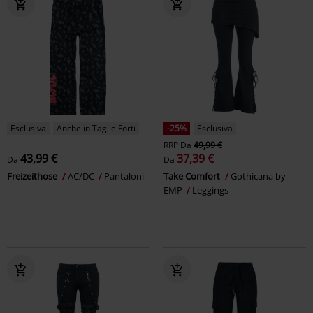
Esclusiva
Anche in Taglie Forti
-25%
Esclusiva
RRP
Da
49,99 €
43,99 €
37,39 €
Da
Da
Freizeithose
AC/DC
Pantaloni
Take Comfort
Gothicana by
EMP
Leggings