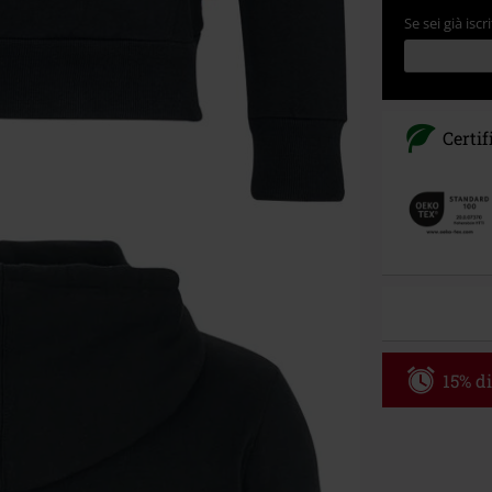
Se sei già iscri
Certif
15% di
Codice p
Valido fino al
Ordine minimo