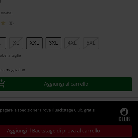
rmazioni
(8)
L
XL
XXL
3XL
4XL
5XL
abella taglie
le a magazzino
Aggiungi al carrello
pagare la spedizione? Prova il Backstage Club, gratis!
Aggiungi il Backstage di prova al carrello