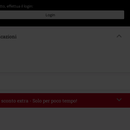
tto, effettua il login:
Login
icazioni
 sconto extra - Solo per poco tempo!
romo:
WEEKEND
Copia il codice
 09/08/2026
 49.99 €.