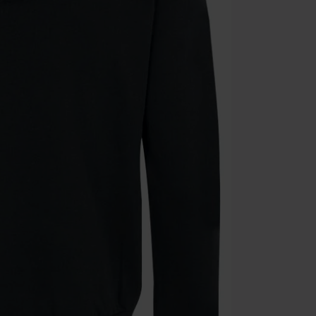
Una volta inse
riepilogo d'ord
Non cumulabile
Media (CD, DVD,
Onkelz, Broile
articoli che i