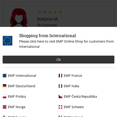
Stefania M.
78 Commenti
Pubblicato in data: mercoledì, 21 aprile 2021
Shopping from International
Please click here to visit EMP Online Shop for customers from
Strepitoso!
International
Portafogli strepitosamente bello, realizzato in modo egregio,
Invia un commento
capiente e solido! Un vero gioiellino che si farà notare per classe ed
Ok
eleganza! Da avere assolutamente! EMP TOP!
EMP International
EMP France
Recensione verificata
EMP Deutschland
EMP Italia
Il commento è stato utile?
EMP Polska
EMP Česká Republika
EMP Norge
EMP Schweiz