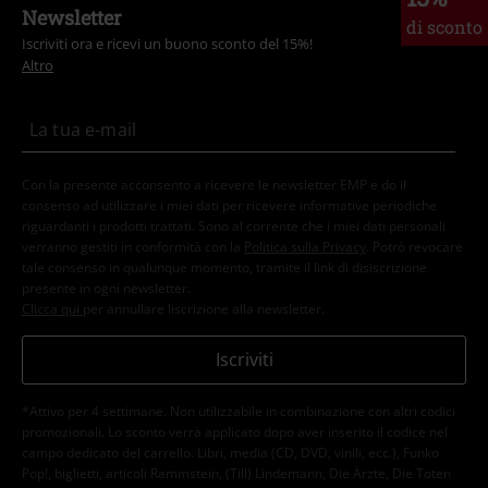
Newsletter
di sconto
Iscriviti ora e ricevi un buono sconto del 15%!
Altro
Con la presente acconsento a ricevere le newsletter EMP e do il
consenso ad utilizzare i miei dati per ricevere informative periodiche
riguardanti i prodotti trattati. Sono al corrente che i miei dati personali
verranno gestiti in conformità con la
Politica sulla Privacy
. Potrò revocare
tale consenso in qualunque momento, tramite il link di disiscrizione
presente in ogni newsletter.
Clicca qui
per annullare liscrizione alla newsletter.
Iscriviti
*Attivo per 4 settimane. Non utilizzabile in combinazione con altri codici
promozionali. Lo sconto verrà applicato dopo aver inserito il codice nel
campo dedicato del carrello. Libri, media (CD, DVD, vinili, ecc.), Funko
Pop!, biglietti, articoli Rammstein, (Till) Lindemann, Die Ärzte, Die Toten