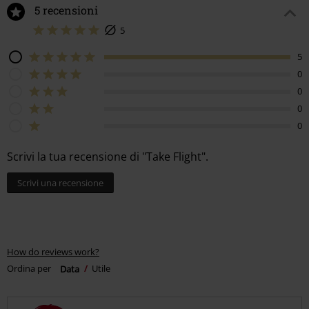
5 recensioni
5
5
0
0
0
0
Scrivi la tua recensione di "Take Flight".
Scrivi una recensione
How do reviews work?
Ordina per
Data
Utile