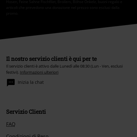
Hosen, Feine Sahne Fischfilet, Broilers, Böhse Onkelz, buoni regalo e
articoli che prevedono una donazione nel prezzo sono esclusi dalla
promo.
Il nostro servizio clienti è qui per te
Il servizio clienti è attivo dalle Lunedì alle 08:30 (Lun - Ven, esclusi
festivi).
Informazioni ulteriori
Inizia la chat
Servizio Clienti
FAQ
Condizioni di Reso