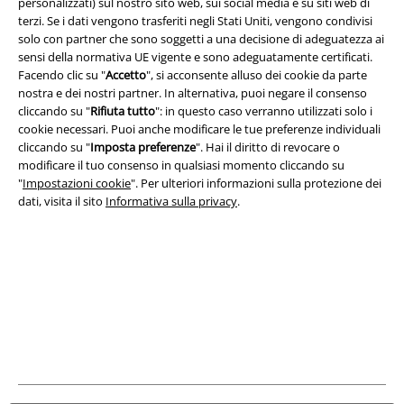
personalizzati) sul nostro sito web, sui social media e su siti web di
terzi. Se i dati vengono trasferiti negli Stati Uniti, vengono condivisi
solo con partner che sono soggetti a una decisione di adeguatezza ai
Info legali
sensi della normativa UE vigente e sono adeguatamente certificati.
Facendo clic su "
Accetto
", si acconsente alluso dei cookie da parte
Termini & Condizioni
nostra e dei nostri partner. In alternativa, puoi negare il consenso
cliccando su "
Rifiuta tutto
": in questo caso verranno utilizzati solo i
cookie necessari. Puoi anche modificare le tue preferenze individuali
Redazione
cliccando su "
Imposta preferenze
". Hai il diritto di revocare o
modificare il tuo consenso in qualsiasi momento cliccando su
Legge sulla Privacy
"
Impostazioni cookie
". Per ulteriori informazioni sulla protezione dei
dati, visita il sito
Informativa sulla privacy
.
Smaltimento rifiuti e protezione dell’ambiente
Dichiarazione di Conformità
Informazioni sull'accessibilità
Impostazioni cookie
Esercita Recesso