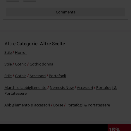
Commenta
Altre Categorie. Altre Scelte.
Stile
Horror
Stile
Gothic
Gothic donna
Invia un commento
Stile
Gothic
Accessori
Portafogli
Marchi di abbigliamento
Nemesis Now
Accessori
Portafogli &
Portatessere
Abbigliamento & accessori
Borse
Portafogli & Portatessere
15%