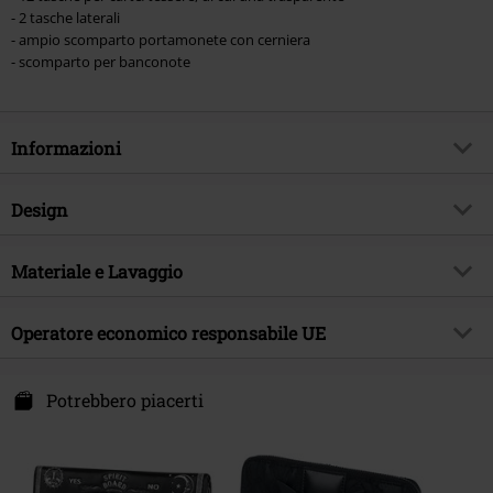
- 2 tasche laterali
- ampio scomparto portamonete con cerniera
- scomparto per banconote
Informazioni
Codice articolo
455825
Design
Titolo
Take Flight
Tipologia prodotto
Portafoglio
Tema
Materiale e Lavaggio
Gothic, Horror
Marca
Nemesis Now
Materiale esterno
poliuretano
Operatore economico responsabile UE
Data di pubblicazione
23/10/2019
Sesso
Donna
Nemesis Now B. V.
Kingsfordweg 151
Potrebbero piacerti
1043 GR Amsterdam
Netherlands
www.nemesisnow.com