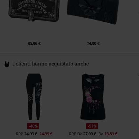
35,99 €
24,99 €
I clienti hanno acquistato anche
-40%
-51%
RRP
24,99 €
14,99 €
RRP
Da
27,99 €
13,59 €
Da