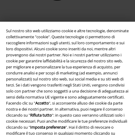
Sul nostro sito web utilizziamo cookie e altre tecnologie, denominate
collettivamente "cookie". Queste tecnologie ci permettono di
raccogliere informazioni sugli utenti, sul loro comportamento e sui
loro dispositivi. Alcuni cookie sono inseriti da noi, mentre altri
provengono dai nostri partner. Noi e i nostri partner utilizziamo i
cookie per garantire laffidabilità e la sicurezza del nostro sito web,
Info legali
per migliorare e personalizzare la tua esperienza di acquisto, per
condurre analisi e per scopi di marketing (ad esempio, annunci
Termini & Condizioni
personalizzati) sul nostro sito web, sui social media e su siti web di
terzi. Se i dati vengono trasferiti negli Stati Uniti, vengono condivisi
Redazione
solo con partner che sono soggetti a una decisione di adeguatezza ai
sensi della normativa UE vigente e sono adeguatamente certificati.
Facendo clic su "
Accetto
", si acconsente alluso dei cookie da parte
Legge sulla Privacy
nostra e dei nostri partner. In alternativa, puoi negare il consenso
cliccando su "
Rifiuta tutto
": in questo caso verranno utilizzati solo i
Smaltimento rifiuti e protezione dell’ambiente
cookie necessari. Puoi anche modificare le tue preferenze individuali
cliccando su "
Imposta preferenze
". Hai il diritto di revocare o
Dichiarazione di Conformità
modificare il tuo consenso in qualsiasi momento cliccando su