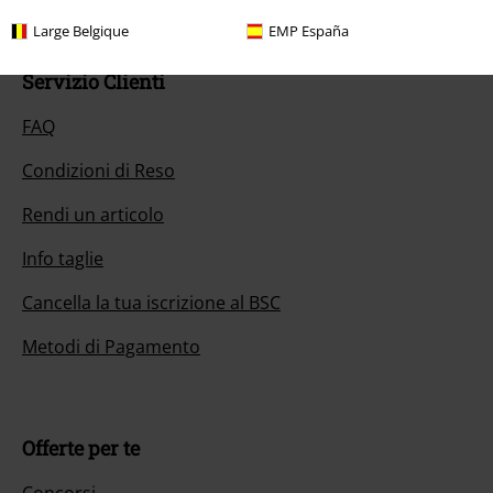
Large Belgique
EMP España
Servizio Clienti
FAQ
Condizioni di Reso
Rendi un articolo
Info taglie
Cancella la tua iscrizione al BSC
Metodi di Pagamento
Offerte per te