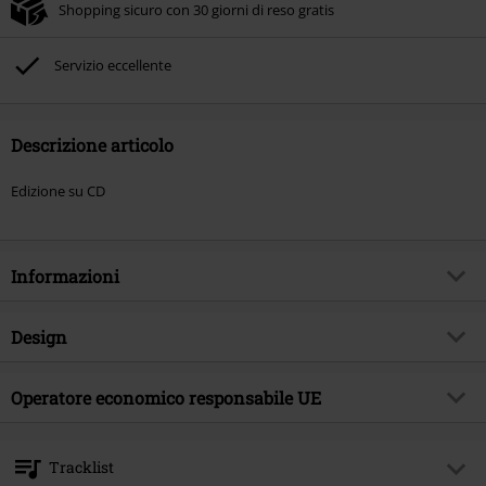
Shopping sicuro con 30 giorni di reso gratis
Servizio eccellente
Descrizione articolo
Edizione su CD
Informazioni
Codice articolo
588055
Design
Titolo
The devil's asylum
Tipologia prodotto
CD
Genere Musicale
Operatore economico responsabile UE
Heavy Metal
Media - Formato 1-3
CD
Tema
Band
OPEN - Orchard Physical European Network GmbH
Boulevard der EU 8
Band
Vicious Rumors
Tracklist
30539 Hannover