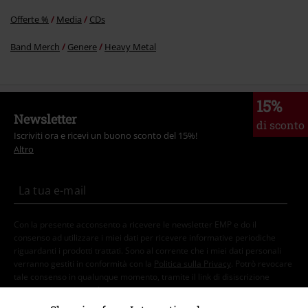
Offerte %
Media
CDs
Band Merch
Genere
Heavy Metal
15%
Newsletter
di sconto
Iscriviti ora e ricevi un buono sconto del 15%!
Altro
Con la presente acconsento a ricevere le newsletter EMP e do il
consenso ad utilizzare i miei dati per ricevere informative periodiche
riguardanti i prodotti trattati. Sono al corrente che i miei dati personali
verranno gestiti in conformità con la
Politica sulla Privacy
. Potrò revocare
tale consenso in qualunque momento, tramite il link di disiscrizione
presente in ogni newsletter.
Clicca qui
per annullare liscrizione alla newsletter.