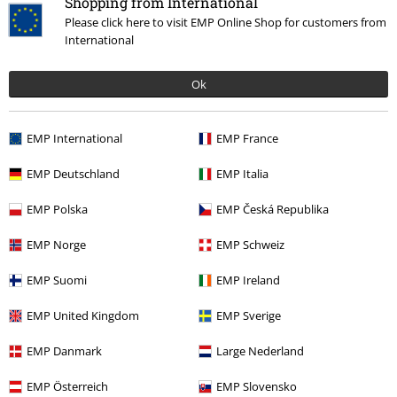
Shopping from International
Please click here to visit EMP Online Shop for customers from
Iscriviti
International
*Attivo per 4 settimane. Non utilizzabile in combinazione con altri codici
Ok
promozionali. Lo sconto verrà applicato dopo aver inserito il codice nel
campo dedicato del carrello. Libri, media (CD, DVD, vinili, ecc.), Funko
Pop!, biglietti, articoli Rammstein, (Till) Lindemann, Die Ärzte, Die Toten
EMP International
EMP France
Hosen, Feine Sahne Fischfilet, Broilers, Böhse Onkelz, buoni regalo e
articoli che prevedono una donazione nel prezzo sono esclusi dalla
EMP Deutschland
EMP Italia
promo.
EMP Polska
EMP Česká Republika
EMP Norge
EMP Schweiz
EMP Suomi
EMP Ireland
Il nostro servizio clienti è qui per te
EMP United Kingdom
EMP Sverige
Il servizio clienti è attivo dalle Lunedì alle 08:30 (Lun - Ven, esclusi
festivi).
Informazioni ulteriori
EMP Danmark
Large Nederland
Inizia la chat
EMP Österreich
EMP Slovensko