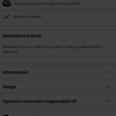
Shopping sicuro con 30 giorni di reso gratis
Servizio eccellente
Descrizione articolo
Edizione su disco in vinile nero, copertina 350 gsm, sleeve interna
imbottita
Informazioni
Codice articolo
589533
Design
Titolo
The immortal
Tipologia prodotto
LP
Genere Musicale
Operatore economico responsabile UE
Death Metal
Media - Formato 1-3
LP
Tema
Band
Reigning Phoenix Music GmbH