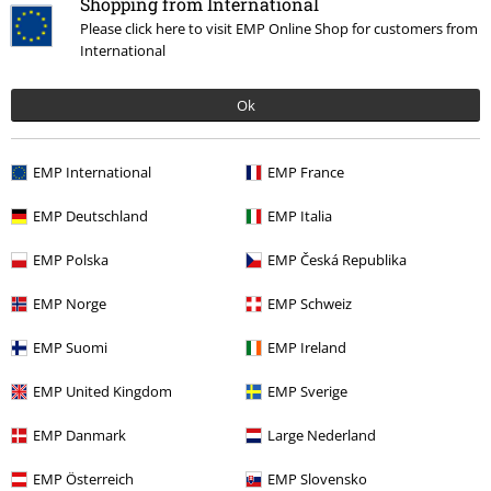
Shopping from International
Please click here to visit EMP Online Shop for customers from
Iscriviti
International
*Attivo per 4 settimane. Non utilizzabile in combinazione con altri codici
Ok
promozionali. Lo sconto verrà applicato dopo aver inserito il codice nel
campo dedicato del carrello. Libri, media (CD, DVD, vinili, ecc.), Funko
Pop!, biglietti, articoli Rammstein, (Till) Lindemann, Die Ärzte, Die Toten
EMP International
EMP France
Hosen, Feine Sahne Fischfilet, Broilers, Böhse Onkelz, buoni regalo e
articoli che prevedono una donazione nel prezzo sono esclusi dalla
EMP Deutschland
EMP Italia
promo.
EMP Polska
EMP Česká Republika
EMP Norge
EMP Schweiz
EMP Suomi
EMP Ireland
Il nostro servizio clienti è qui per te
EMP United Kingdom
EMP Sverige
Il servizio clienti è attivo dalle 08:30 alle 16:30 (Lun - Ven, esclusi
festivi).
Informazioni ulteriori
EMP Danmark
Large Nederland
Inizia la chat
EMP Österreich
EMP Slovensko