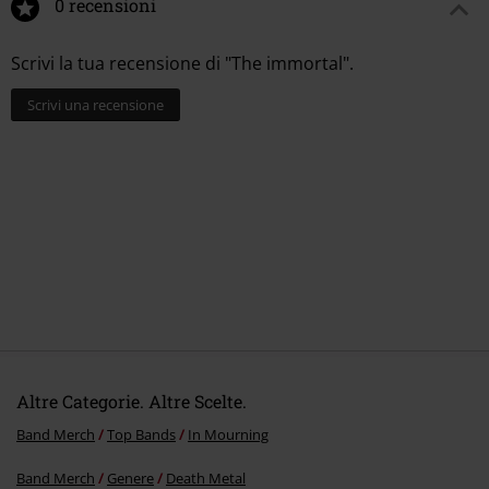
Hauptstr 3
Band
0 recensioni
In Mourning
75242 Neuhausen-Hamberg
Data di pubblicazione
29/08/2025
Germany
Scrivi la tua recensione di "The immortal".
contact@reigningphoenixmusic.com
Scrivi una recensione
Altre Categorie. Altre Scelte.
Band Merch
Top Bands
In Mourning
Band Merch
Genere
Death Metal