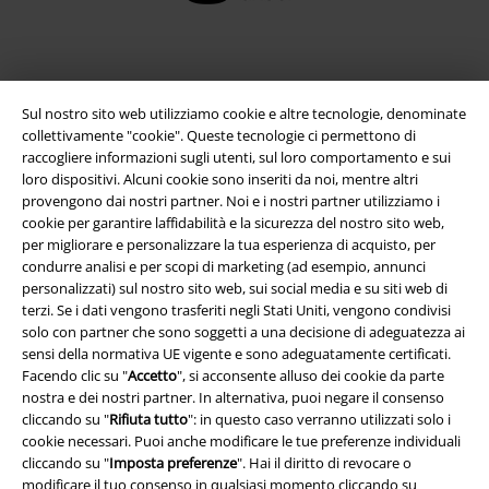
Sul nostro sito web utilizziamo cookie e altre tecnologie, denominate
collettivamente "cookie". Queste tecnologie ci permettono di
raccogliere informazioni sugli utenti, sul loro comportamento e sui
loro dispositivi. Alcuni cookie sono inseriti da noi, mentre altri
provengono dai nostri partner. Noi e i nostri partner utilizziamo i
cookie per garantire laffidabilità e la sicurezza del nostro sito web,
Info legali
per migliorare e personalizzare la tua esperienza di acquisto, per
condurre analisi e per scopi di marketing (ad esempio, annunci
Termini & Condizioni
personalizzati) sul nostro sito web, sui social media e su siti web di
terzi. Se i dati vengono trasferiti negli Stati Uniti, vengono condivisi
Redazione
solo con partner che sono soggetti a una decisione di adeguatezza ai
sensi della normativa UE vigente e sono adeguatamente certificati.
Facendo clic su "
Accetto
", si acconsente alluso dei cookie da parte
Legge sulla Privacy
nostra e dei nostri partner. In alternativa, puoi negare il consenso
cliccando su "
Rifiuta tutto
": in questo caso verranno utilizzati solo i
Smaltimento rifiuti e protezione dell’ambiente
cookie necessari. Puoi anche modificare le tue preferenze individuali
cliccando su "
Imposta preferenze
". Hai il diritto di revocare o
Dichiarazione di Conformità
modificare il tuo consenso in qualsiasi momento cliccando su