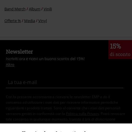
Band Merch
Album
Vinili
Offerte %
Media
Vinyl
15%
Newsletter
di sconto
Iscriviti ora e ricevi un buono sconto del 15%!
Altro
Con la presente acconsento a ricevere le newsletter EMP e do il
consenso ad utilizzare i miei dati per ricevere informative periodiche
riguardanti i prodotti trattati. Sono al corrente che i miei dati personali
verranno gestiti in conformità con la
Politica sulla Privacy
. Potrò revocare
tale consenso in qualunque momento, tramite il link di disiscrizione
presente in ogni newsletter.
Clicca qui
per annullare liscrizione alla newsletter.