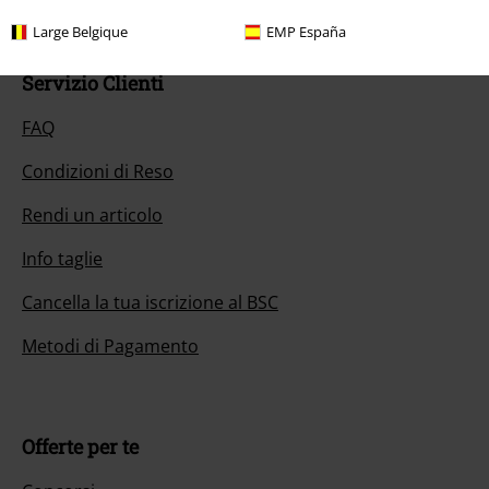
Large Belgique
EMP España
Servizio Clienti
FAQ
Condizioni di Reso
Rendi un articolo
Info taglie
Cancella la tua iscrizione al BSC
Metodi di Pagamento
Offerte per te