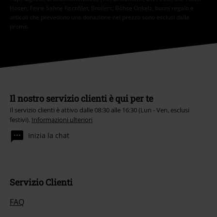
Hosen, Feine Sahne Fischfilet, Broilers, Böhse Onkelz, buoni regalo e
articoli che prevedono una donazione nel prezzo sono esclusi dalla
promo.
Il nostro servizio clienti è qui per te
Il servizio clienti è attivo dalle 08:30 alle 16:30 (Lun - Ven, esclusi
festivi).
Informazioni ulteriori
Inizia la chat
Servizio Clienti
FAQ