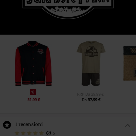
%
RRP
Da
39,99 €
51,99 €
37,99 €
Da
1 recensioni
5