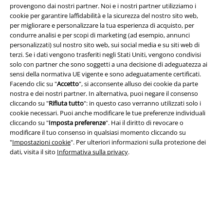
provengono dai nostri partner. Noi e i nostri partner utilizziamo i
cookie per garantire laffidabilità e la sicurezza del nostro sito web,
per migliorare e personalizzare la tua esperienza di acquisto, per
condurre analisi e per scopi di marketing (ad esempio, annunci
Info legali
personalizzati) sul nostro sito web, sui social media e su siti web di
Termini & Condizioni
terzi. Se i dati vengono trasferiti negli Stati Uniti, vengono condivisi
solo con partner che sono soggetti a una decisione di adeguatezza ai
sensi della normativa UE vigente e sono adeguatamente certificati.
Redazione
Facendo clic su "
Accetto
", si acconsente alluso dei cookie da parte
nostra e dei nostri partner. In alternativa, puoi negare il consenso
Legge sulla Privacy
cliccando su "
Rifiuta tutto
": in questo caso verranno utilizzati solo i
cookie necessari. Puoi anche modificare le tue preferenze individuali
Smaltimento rifiuti e protezione dell’ambiente
cliccando su "
Imposta preferenze
". Hai il diritto di revocare o
modificare il tuo consenso in qualsiasi momento cliccando su
Dichiarazione di Conformità
"
Impostazioni cookie
". Per ulteriori informazioni sulla protezione dei
dati, visita il sito
Informativa sulla privacy
.
Informazioni sull'accessibilità
Impostazioni cookie
Esercita Recesso