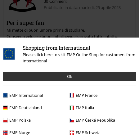
30 Commenti
Pubblicato in data: martedì, 25 aprile 2023
Per i super fan
Mi mette di buon umore prima di studiare.
Consegna veloce e buon imballaggio, è arrivato tutto intatto.
Shopping from International
Please click here to visit EMP Online Shop for customers from
International
Recensione verificata
Ok
Il commento è stato utile?
EMP International
EMP France
EMP Deutschland
EMP Italia
Commenta
EMP Polska
EMP Česká Republika
EMP Norge
EMP Schweiz