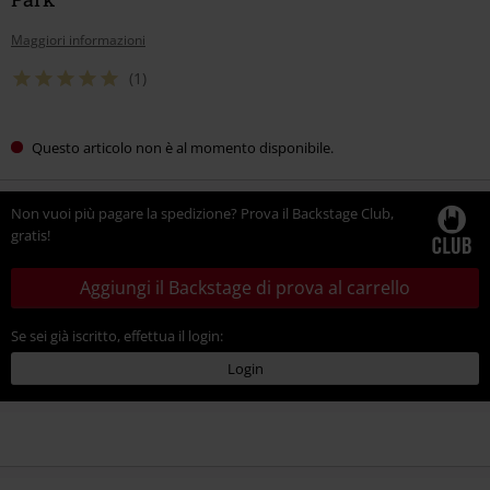
Maggiori informazioni
(1)
Questo articolo non è al momento disponibile.
Non vuoi più pagare la spedizione? Prova il Backstage Club,
gratis!
Aggiungi il Backstage di prova al carrello
Se sei già iscritto, effettua il login:
Login