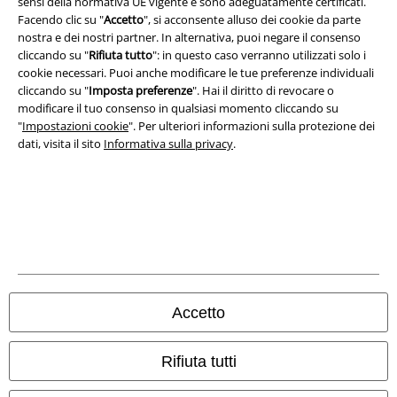
sensi della normativa UE vigente e sono adeguatamente certificati.
Facendo clic su "
Accetto
", si acconsente alluso dei cookie da parte
Legge sulla Privacy
nostra e dei nostri partner. In alternativa, puoi negare il consenso
cliccando su "
Rifiuta tutto
": in questo caso verranno utilizzati solo i
Smaltimento rifiuti e protezione dell’ambiente
cookie necessari. Puoi anche modificare le tue preferenze individuali
cliccando su "
Imposta preferenze
". Hai il diritto di revocare o
Dichiarazione di Conformità
modificare il tuo consenso in qualsiasi momento cliccando su
"
Impostazioni cookie
". Per ulteriori informazioni sulla protezione dei
Informazioni sull'accessibilità
dati, visita il sito
Informativa sulla privacy
.
Impostazioni cookie
Esercita Recesso
I prezzi sono IVA compresa. Spese di
trasporto escluse
© 1986-2026 EMP Mailorder Italia S.r.l.
Accetto
Rifiuta tutti
Gli altri shop EMP nel mondo