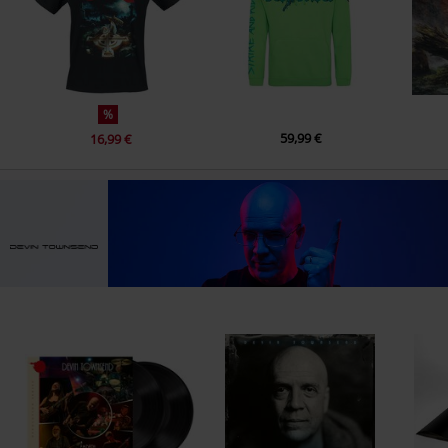
13.
Home at Night
14.
Intermission
15.
Lexin Returns
16.
The Clergy
%
17.
Prepare for War
59,99 €
16,99 €
18.
The Big Snit
19.
Silver Princess
20.
A Life in Review
21.
Metamorphosis
22.
Stained Hearts
23.
Let Go
24.
We Don't Deserve Dogs
CD 2
1.
Semi-prologue - The Afterlife