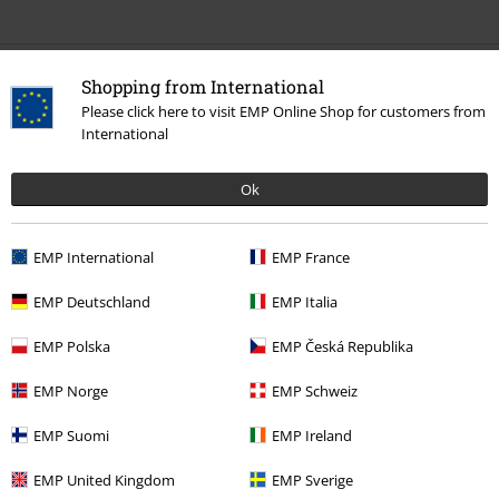
17.
Prepare for War - The Afterlife
18.
The Big Snit - The Afterlife
19.
Silver Princess - The Afterlife
Shopping from International
Altre Categorie. Altre Scelte.
Please click here to visit EMP Online Shop for customers from
20.
A Life in Review - The Afterlife
Offerte %
Media
CDs
International
21.
Metamorphosis - The Afterlife
Band Merch
Album
CD
22.
Stained Hearts - The Afterlife
Ok
23.
Let Go - The Afterlife
Band Merch
Genere
24.
We Don't Deserve Dogs - The Afterlife
EMP International
EMP France
EMP Deutschland
EMP Italia
15%
Newsletter
di sconto
EMP Polska
EMP Česká Republika
Iscriviti ora e ricevi un buono sconto del 15%!
Altro
EMP Norge
EMP Schweiz
EMP Suomi
EMP Ireland
EMP United Kingdom
EMP Sverige