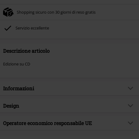
Shopping sicuro con 30 giorni di reso gratis
Servizio eccellente
Descrizione articolo
Edizione su CD
Informazioni
Codice articolo
602180
Design
Titolo
The Moth
Tipologia prodotto
CD
Genere Musicale
Operatore economico responsabile UE
Progressive Metal
Media - Formato 1-3
2-CD
Tema
Band
Sony Music Entertainment Germany GmbH