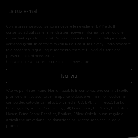
Con la presente acconsento a ricevere le newsletter EMP e do il
consenso ad utilizzare i miei dati per ricevere informative periodiche
riguardanti i prodotti trattati. Sono al corrente che i miei dati personali
verranno gestiti in conformità con la
Politica sulla Privacy
. Potrò revocare
tale consenso in qualunque momento, tramite il link di disiscrizione
presente in ogni newsletter.
Clicca qui
per annullare liscrizione alla newsletter.
Iscriviti
*Attivo per 4 settimane. Non utilizzabile in combinazione con altri codici
promozionali. Lo sconto verrà applicato dopo aver inserito il codice nel
campo dedicato del carrello. Libri, media (CD, DVD, vinili, ecc.), Funko
Pop!, biglietti, articoli Rammstein, (Till) Lindemann, Die Ärzte, Die Toten
Hosen, Feine Sahne Fischfilet, Broilers, Böhse Onkelz, buoni regalo e
articoli che prevedono una donazione nel prezzo sono esclusi dalla
promo.