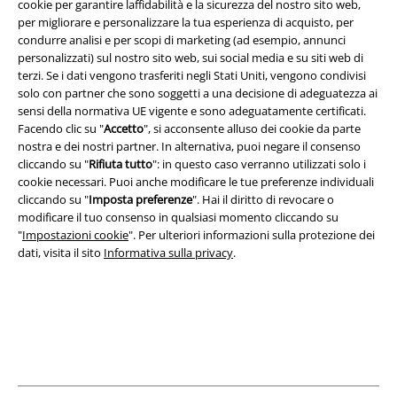
cookie per garantire laffidabilità e la sicurezza del nostro sito web,
Scarica la nuova app di EMP!
per migliorare e personalizzare la tua esperienza di acquisto, per
condurre analisi e per scopi di marketing (ad esempio, annunci
personalizzati) sul nostro sito web, sui social media e su siti web di
terzi. Se i dati vengono trasferiti negli Stati Uniti, vengono condivisi
solo con partner che sono soggetti a una decisione di adeguatezza ai
sensi della normativa UE vigente e sono adeguatamente certificati.
A Warner Music Group Company
Facendo clic su "
Accetto
", si acconsente alluso dei cookie da parte
nostra e dei nostri partner. In alternativa, puoi negare il consenso
cliccando su "
Rifiuta tutto
": in questo caso verranno utilizzati solo i
cookie necessari. Puoi anche modificare le tue preferenze individuali
cliccando su "
Imposta preferenze
". Hai il diritto di revocare o
modificare il tuo consenso in qualsiasi momento cliccando su
"
Impostazioni cookie
". Per ulteriori informazioni sulla protezione dei
dati, visita il sito
Informativa sulla privacy
.
Info legali