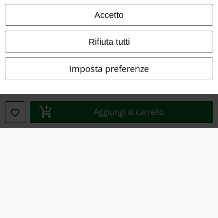
Termini & Condizioni
Accetto
Redazione
Rifiuta tutti
Legge sulla Privacy
Imposta preferenze
Smaltimento rifiuti e protezione dell’ambiente
Dichiarazione di Conformità
Aggiungi al carrello
Informazioni sull'accessibilità
Impostazioni cookie
Esercita Recesso
I prezzi sono IVA compresa. Spese di
trasporto escluse
© 1986-2026 EMP Mailorder Italia S.r.l.