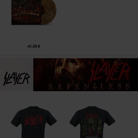
LP 2
1.
Dead Skin Mask (Live)
2.
Born Of Fire (Live)
3.
Cast The First Stone (Live)
4.
Bloodline (Live)
41,99 €
5.
Seasons In The Abyss (Live)
6.
Hell Awaits (Live)
7.
South Of Heaven (Live)
8.
Raining Blood (Live)
9.
Chemical Warfare (Live)
10.
Angel Of Death (Live)