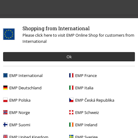
Shopping from International
Altre Categorie. Altre Scelte.
Please click here to visit EMP Online Shop for customers from
Band Merch
Genere
Thrash Metal
International
Offerte %
Media
Vinyl
Ok
Band Merch
Album
Vinili
EMP International
EMP France
Band Merch
Top Bands
Slayer
Album
EMP Deutschland
EMP Italia
EMP Polska
EMP Česká Republika
15%
Newsletter
di sconto
EMP Norge
EMP Schweiz
Iscriviti ora e ricevi un buono sconto del 15%!
Altro
EMP Suomi
EMP Ireland
EMP United Kingdom
EMP Sverige