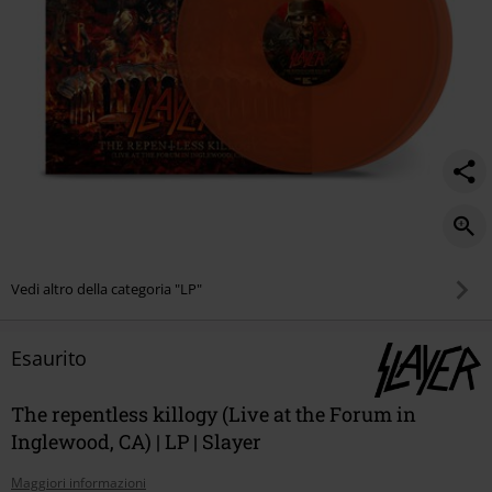
in-
inglewood%2C-
ca%29/586674St.html
Vedi altro della categoria "LP"
Esaurito
The repentless killogy (Live at the Forum in
Inglewood, CA) | LP | Slayer
Maggiori informazioni