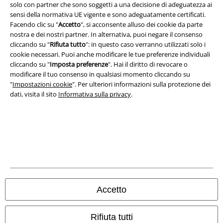
solo con partner che sono soggetti a una decisione di adeguatezza ai
sensi della normativa UE vigente e sono adeguatamente certificati.
Redazione
Facendo clic su "
Accetto
", si acconsente alluso dei cookie da parte
nostra e dei nostri partner. In alternativa, puoi negare il consenso
Legge sulla Privacy
cliccando su "
Rifiuta tutto
": in questo caso verranno utilizzati solo i
cookie necessari. Puoi anche modificare le tue preferenze individuali
Smaltimento rifiuti e protezione dell’ambiente
cliccando su "
Imposta preferenze
". Hai il diritto di revocare o
modificare il tuo consenso in qualsiasi momento cliccando su
Dichiarazione di Conformità
"
Impostazioni cookie
". Per ulteriori informazioni sulla protezione dei
dati, visita il sito
Informativa sulla privacy
.
Informazioni sull'accessibilità
Impostazioni cookie
Esercita Recesso
I prezzi sono IVA compresa. Spese di
trasporto escluse
© 1986-2026 EMP Mailorder Italia S.r.l.
Accetto
Rifiuta tutti