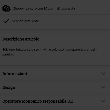
Shopping sicuro con 30 giorni di reso gratis
Servizio eccellente
Descrizione articolo
Edizione limitata su disco in vinile colorato (transparent orange) in
gatefold
Informazioni
Codice articolo
586674
Design
Titolo
The repentless killogy (Live at the
Forum in Inglewood, CA)
Tipologia prodotto
LP
Operatore economico responsabile UE
Genere Musicale
Thrash Metal
Media - Formato 1-3
2-LP