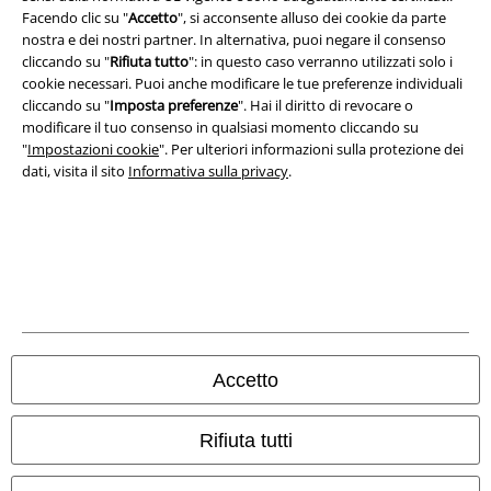
Facendo clic su "
Accetto
", si acconsente alluso dei cookie da parte
nostra e dei nostri partner. In alternativa, puoi negare il consenso
Legge sulla Privacy
cliccando su "
Rifiuta tutto
": in questo caso verranno utilizzati solo i
cookie necessari. Puoi anche modificare le tue preferenze individuali
Smaltimento rifiuti e protezione dell’ambiente
cliccando su "
Imposta preferenze
". Hai il diritto di revocare o
modificare il tuo consenso in qualsiasi momento cliccando su
Dichiarazione di Conformità
"
Impostazioni cookie
". Per ulteriori informazioni sulla protezione dei
dati, visita il sito
Informativa sulla privacy
.
Informazioni sull'accessibilità
Impostazioni cookie
Esercita Recesso
I prezzi sono IVA compresa. Spese di
trasporto escluse
© 1986-2026 EMP Mailorder Italia S.r.l.
Accetto
Rifiuta tutti
Gli altri shop EMP nel mondo