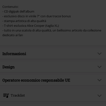
Contenuto:
- CD digipak dell'album
- esclusivo disco in vinile 7" con due tracce bonus
- stampa artistica di alta qualità
- T-shirt esclusiva Alice Cooper (taglia XL)
- tutto in una scatola di alta qualità, un bellissimo articolo da collezione
dedicato ai fan
Informazioni
Codice articolo
587724
Design
Titolo
The revenge of Alice Cooper
Tipologia prodotto
CD
Genere Musicale
Operatore economico responsabile UE
Hard Rock
Media - Formato 1-3
CD & LP
Tema
Band
Edel Music & Entertainment GmbH
Neumühlen 17
Band
Alice Cooper
Tracklist
22763 Hamburg
Data di pubblicazione
25/07/2025
Germany
Disc 1