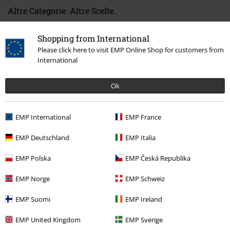
Altre Categorie. Altre Scelte.
Offerte %
Media
CDs
Shopping from International
Band Merch
Top Bands
Alice Cooper
Please click here to visit EMP Online Shop for customers from
International
Band Merch
Genere
Hardrock
Ok
Band Merch
Genere
Rock
Band Merch
Album
CD
EMP International
EMP France
EMP Deutschland
EMP Italia
15%
EMP Polska
EMP Česká Republika
Newsletter
di sconto
Iscriviti ora e ricevi un buono sconto del 15%!
EMP Norge
EMP Schweiz
Altro
EMP Suomi
EMP Ireland
EMP United Kingdom
EMP Sverige