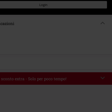
Login
icazioni
 sconto extra - Solo per poco tempo!
romo:
WEEKEND
Copia il codice
 09/08/2026
 49.99 €.
rito il codice promozionale, lo sconto verrà applicato automaticamente al