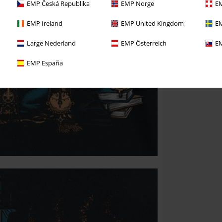
EMP Česká Republika
EMP Norge
EM
EMP Ireland
EMP United Kingdom
EM
Large Nederland
EMP Österreich
EM
EMP España