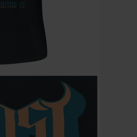
riepilogo d'ord
Non cumulabile
Media (CD, DVD,
Onkelz, Broile
articoli che i