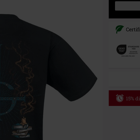
Certif
15% di
Codice p
Valido fino al
Ordine minimo
Una volta inse