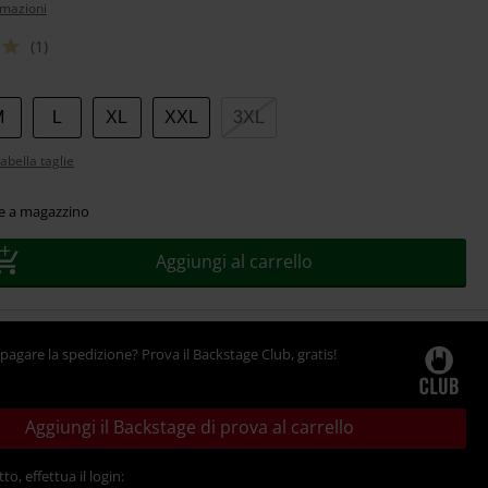
rmazioni
(1)
M
L
XL
XXL
3XL
abella taglie
le a magazzino
Aggiungi al carrello
pagare la spedizione? Prova il Backstage Club, gratis!
Aggiungi il Backstage di prova al carrello
tto, effettua il login: