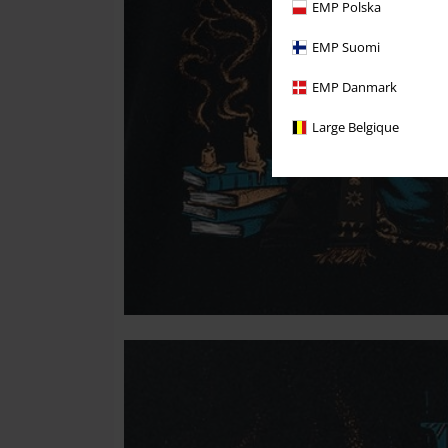
EMP Polska
EMP Suomi
EMP Danmark
Large Belgique