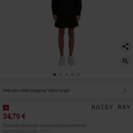
Vedi altro della categoria "Abito lungo"
%
24,79 €
Prezzi con IVA inclusa, escluse spese di spedizione
Miglior prezzo 30 gg
:
19,34 €