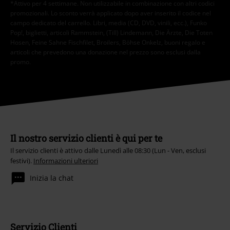
*Attivo per 4 settimane. Non utilizzabile in combinazione con altri codici
promozionali. Lo sconto verrà applicato dopo aver inserito il codice nel
campo dedicato del carrello. Libri, media (CD, DVD, vinili, ecc.), Funko
Pop!, biglietti, articoli Rammstein, (Till) Lindemann, Die Ärzte, Die Toten
Hosen, Feine Sahne Fischfilet, Broilers, Böhse Onkelz, buoni regalo e
articoli che prevedono una donazione nel prezzo sono esclusi dalla
promo.
Il nostro servizio clienti è qui per te
Il servizio clienti è attivo dalle Lunedì alle 08:30 (Lun - Ven, esclusi
festivi).
Informazioni ulteriori
Inizia la chat
Servizio Clienti