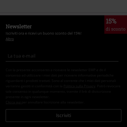
15%
Newsletter
di sconto
Iscriviti ora e ricevi un buono sconto del 15%!
Altro
Con la presente acconsento a ricevere le newsletter EMP e do il
consenso ad utilizzare i miei dati per ricevere informative periodiche
riguardanti i prodotti trattati. Sono al corrente che i miei dati personali
verranno gestiti in conformità con la
Politica sulla Privacy
. Potrò revocare
tale consenso in qualunque momento, tramite il link di disiscrizione
presente in ogni newsletter.
Clicca qui
per annullare liscrizione alla newsletter.
Iscriviti