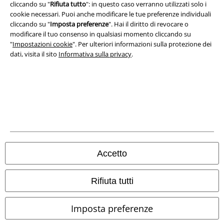
cliccando su "
Rifiuta tutto
": in questo caso verranno utilizzati solo i
cookie necessari. Puoi anche modificare le tue preferenze individuali
cliccando su "
Imposta preferenze
". Hai il diritto di revocare o
modificare il tuo consenso in qualsiasi momento cliccando su
"
Impostazioni cookie
". Per ulteriori informazioni sulla protezione dei
dati, visita il sito
Informativa sulla privacy
.
Info legali
Termini & Condizioni
Redazione
Legge sulla Privacy
Accetto
Smaltimento rifiuti e protezione dell’ambiente
Dichiarazione di Conformità
Rifiuta tutti
Informazioni sull'accessibilità
Imposta preferenze
Impostazioni cookie