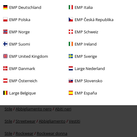
EMP Deutschland
EMP Italia
EMP Polska
EMP Česká Republika
EMP Norge
EMP Schweiz
%
EMP Suomi
EMP Ireland
24,79 €
EMP United Kingdom
EMP Sverige
EMP Danmark
Large Nederland
Altre Categorie. Altre Scelte.
EMP Österreich
EMP Slovensko
Abbigliamento
Vestiti
Vestiti lunghi
Large Belgique
EMP España
Abbigliamento & accessori
Tute intere
Abiti
Stile
Abbigliamento nero
Abiti neri
Stile
Streetwear
Abbigliamento
Vestiti
Stile
Rockwear
Rockwear donna