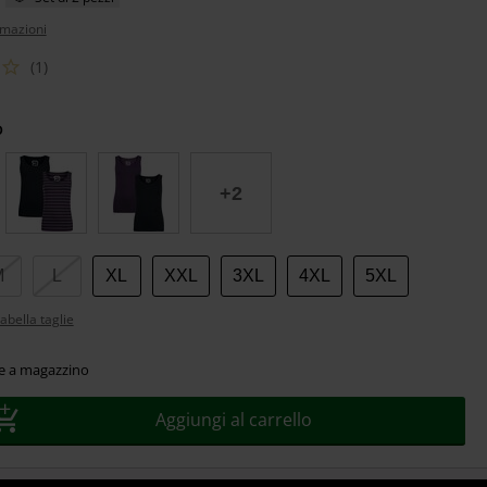
rmazioni
(1)
o
+2
M
L
XL
XXL
3XL
4XL
5XL
abella taglie
le a magazzino
Aggiungi al carrello