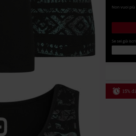
Non vuoi più 
Se sei già iscri
15% di
Codice p
Valido fino al
Ordine minimo
Una volta inse
riepilogo d'ord