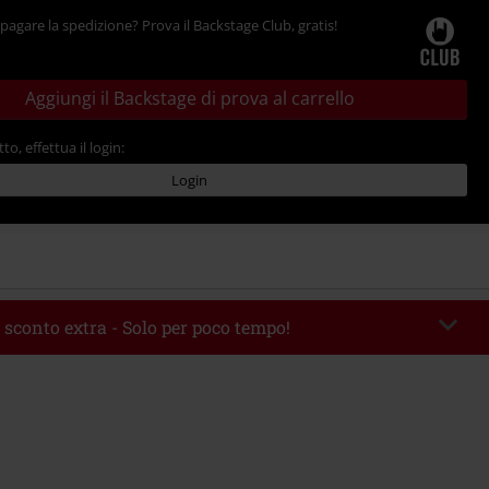
pagare la spedizione? Prova il Backstage Club, gratis!
Aggiungi il Backstage di prova al carrello
tto, effettua il login:
Login
 sconto extra - Solo per poco tempo!
romo:
WEEKEND
Copia il codice
 09/08/2026
 49.99 €.
rito il codice promozionale, lo sconto verrà applicato automaticamente al
ine.