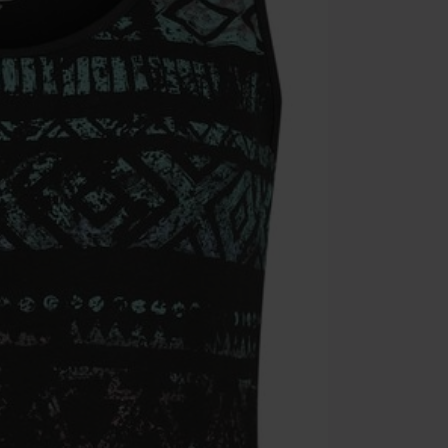
Non cumulabile
Media (CD, DVD,
Onkelz, Broile
articoli che i