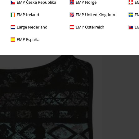
EMP Česká Republika
EMP Norge
EM
EMP Ireland
EMP United Kingdom
EM
Large Nederland
EMP Österreich
EM
EMP España