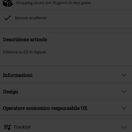
Shopping sicuro con 30 giorni di reso gratis
Servizio eccellente
Descrizione articolo
Edizione su CD in digipak
Informazioni
Codice articolo
579595
Design
Titolo
Unverhohlen & unverzerrt III
Tipologia prodotto
CD
Genere Musicale
Operatore economico responsabile UE
Oi!
Media - Formato 1-3
CD
Tema
Band
Tonpool Medien GmbH
Im Klint 12
Band
KrawallBrüder
Tracklist
30938 Burgwedel