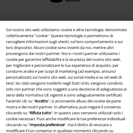
Sul nostro sito web utilizziamo cookie e altre tecnologie, denominate
collettivamente "cookie". Queste tecnologie ci permettono di
raccogliere informazioni sugli utenti, sul loro comportamento e sui
loro dispositivi. Alcuni cookie sono inseriti da noi, mentre altri
provengono dai nostri partner. Noi e i nostri partner utilizziamo i
cookie per garantire laffidabilità e la sicurezza del nostro sito web,
per migliorare e personalizzare la tua esperienza di acquisto, per
Info legali
condurre analisi e per scopi di marketing (ad esempio, annunci
personalizzati) sul nostro sito web, sui social media e su siti web di
Termini & Condizioni
terzi. Se i dati vengono trasferiti negli Stati Uniti, vengono condivisi
solo con partner che sono soggetti a una decisione di adeguatezza ai
Redazione
sensi della normativa UE vigente e sono adeguatamente certificati.
Facendo clic su "
Accetto
", si acconsente alluso dei cookie da parte
Legge sulla Privacy
nostra e dei nostri partner. In alternativa, puoi negare il consenso
cliccando su "
Rifiuta tutto
": in questo caso verranno utilizzati solo i
Smaltimento rifiuti e protezione dell’ambiente
cookie necessari. Puoi anche modificare le tue preferenze individuali
cliccando su "
Imposta preferenze
". Hai il diritto di revocare o
modificare il tuo consenso in qualsiasi momento cliccando su
Dichiarazione di Conformità