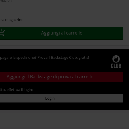
rmazioni
le a magazzino
Aggiungi al carrello
pagare la spedizione? Prova il Backstage Club, gratis!
Aggiungi il Backstage di prova al carrello
tto, effettua il login:
Login