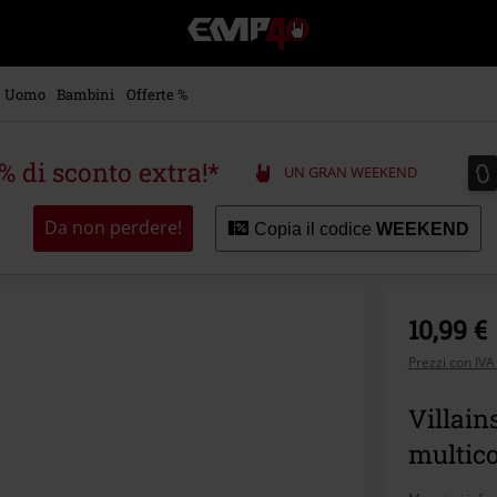
EMP
-
Musica,
Film,
Uomo
Bambini
Offerte %
Serie
TV
&
0
0
5% di sconto extra!*
UN GRAN WEEKEND
Videogame
merch
-
Da non perdere!
Copia il codice
WEEKEND
Abbigliamento
Alternativo
10,99 €
Prezzi con IVA
Villain
multico