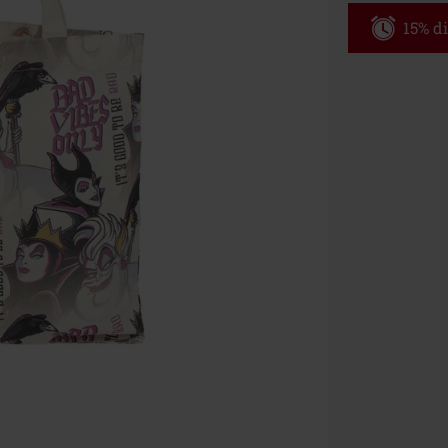
15% di
Codice p
Valido fino al
Ordine minimo
Una volta inse
riepilogo d'ord
Non cumulabile
Media (CD, DVD,
Onkelz, Broile
articoli che i