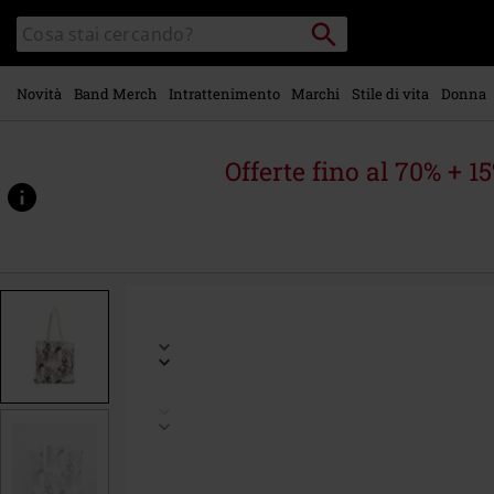
Vai al
Cerca
Cerca
contenuto
Punto
nel
di
principale
catalogo
ritiro
Novità
Band Merch
Intrattenimento
Marchi
Stile di vita
Donna
Offerte fino al 70% + 1
https://www.emp-
online.it/p/villains-
-
-
bad-
vibes-
only/565810St.html