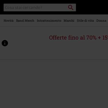
Vai al
Cerca
Cerca
contenuto
Punto
nel
di
principale
catalogo
ritiro
Novità
Band Merch
Intrattenimento
Marchi
Stile di vita
Donna
Offerte fino al 70% + 1
https://www.emp-
online.it/p/vom-
tun-
und-
lassen/573933St.html