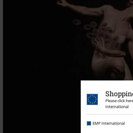
Shopping
Please click he
International
EMP International