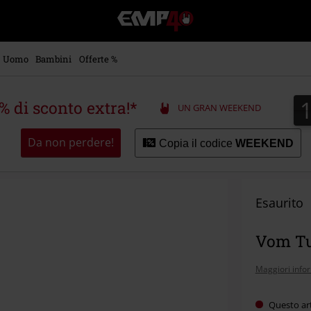
EMP
-
Musica,
Film,
Uomo
Bambini
Offerte %
Serie
TV
&
5% di sconto extra!*
UN GRAN WEEKEND
Videogame
merch
-
Da non perdere!
Copia il codice
WEEKEND
Abbigliamento
Alternativo
Esaurito
Vom Tun
Maggiori info
Questo ar