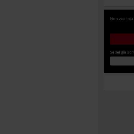
Non vuoi più 
Se sei già iscri