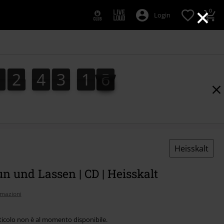
×
0
Login
1
2
4
3
1
5
1
2
4
3
1
4
4
2
6
5
Heisskalt
 und Lassen | CD | Heisskalt
rmazioni
ticolo non è al momento disponibile.