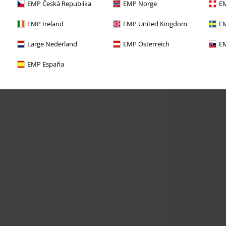
EMP Česká Republika
EMP Norge
EM
EMP Ireland
EMP United Kingdom
EM
Large Nederland
EMP Österreich
EM
EMP España