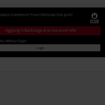
pagare la spedizione? Prova il Backstage Club, gratis!
Aggiungi il Backstage di prova al carrello
tto, effettua il login:
Login