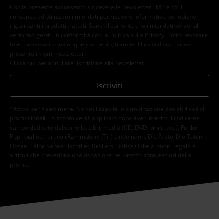
Con la presente acconsento a ricevere le newsletter EMP e do il
consenso ad utilizzare i miei dati per ricevere informative periodiche
riguardanti i prodotti trattati. Sono al corrente che i miei dati personali
verranno gestiti in conformità con la
Politica sulla Privacy
. Potrò revocare
tale consenso in qualunque momento, tramite il link di disiscrizione
presente in ogni newsletter.
Clicca qui
per annullare liscrizione alla newsletter.
Iscriviti
*Attivo per 4 settimane. Non utilizzabile in combinazione con altri codici
promozionali. Lo sconto verrà applicato dopo aver inserito il codice nel
campo dedicato del carrello. Libri, media (CD, DVD, vinili, ecc.), Funko
Pop!, biglietti, articoli Rammstein, (Till) Lindemann, Die Ärzte, Die Toten
Hosen, Feine Sahne Fischfilet, Broilers, Böhse Onkelz, buoni regalo e
articoli che prevedono una donazione nel prezzo sono esclusi dalla
promo.