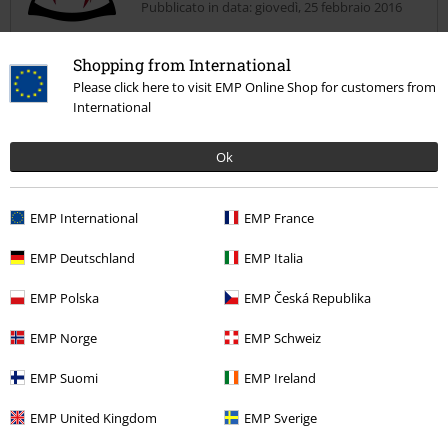
Pubblicato in data: giovedì, 25 febbraio 2016
Perfette
Shopping from International
Le ho prese subito vista l'offerta, e per fortuna ho trovato il numero
Invia un commento
Please click here to visit EMP Online Shop for customers from
giusto! Vestono una misura in meno (di solito porto il 37 e ho preso
International
il 38). Sono anche comode, non piatte.
Ok
Recensione verificata
EMP International
EMP France
Il commento è stato utile?
EMP Deutschland
EMP Italia
EMP Polska
EMP Česká Republika
EMP Norge
EMP Schweiz
Commenta
EMP Suomi
EMP Ireland
EMP United Kingdom
EMP Sverige
Graziella R.