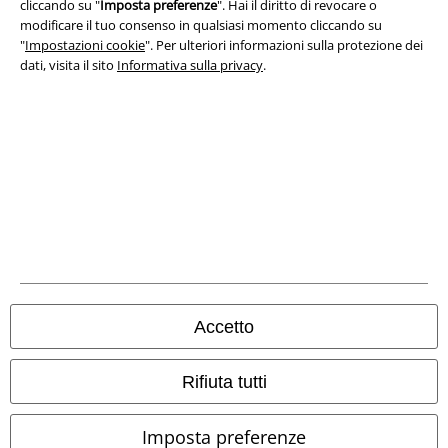
cliccando su "
Imposta preferenze
". Hai il diritto di revocare o
modificare il tuo consenso in qualsiasi momento cliccando su
Legge sulla Privacy
"
Impostazioni cookie
". Per ulteriori informazioni sulla protezione dei
dati, visita il sito
Informativa sulla privacy
.
Smaltimento rifiuti e protezione dell’ambiente
Dichiarazione di Conformità
Informazioni sull'accessibilità
Impostazioni cookie
Esercita Recesso
I prezzi sono IVA compresa. Spese di
trasporto escluse
Accetto
© 1986-2026 EMP Mailorder Italia S.r.l.
Rifiuta tutti
Imposta preferenze
Gli altri shop EMP nel mondo