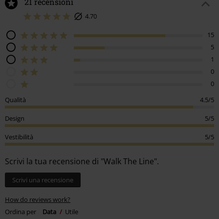
21 recensioni
4.70
15
5
1
0
0
Qualità
4.5/5
Design
5/5
Vestibilità
5/5
Scrivi la tua recensione di "Walk The Line".
Scrivi una recensione
How do reviews work?
Ordina per
Data
Utile