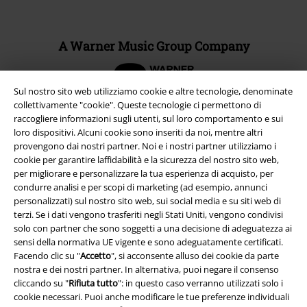
A Warner Music Group Company
Sul nostro sito web utilizziamo cookie e altre tecnologie, denominate
collettivamente "cookie". Queste tecnologie ci permettono di
raccogliere informazioni sugli utenti, sul loro comportamento e sui
loro dispositivi. Alcuni cookie sono inseriti da noi, mentre altri
provengono dai nostri partner. Noi e i nostri partner utilizziamo i
cookie per garantire laffidabilità e la sicurezza del nostro sito web,
per migliorare e personalizzare la tua esperienza di acquisto, per
condurre analisi e per scopi di marketing (ad esempio, annunci
personalizzati) sul nostro sito web, sui social media e su siti web di
terzi. Se i dati vengono trasferiti negli Stati Uniti, vengono condivisi
solo con partner che sono soggetti a una decisione di adeguatezza ai
sensi della normativa UE vigente e sono adeguatamente certificati.
Info legali
Facendo clic su "
Accetto
", si acconsente alluso dei cookie da parte
Termini & Condizioni
nostra e dei nostri partner. In alternativa, puoi negare il consenso
cliccando su "
Rifiuta tutto
": in questo caso verranno utilizzati solo i
cookie necessari. Puoi anche modificare le tue preferenze individuali
Redazione