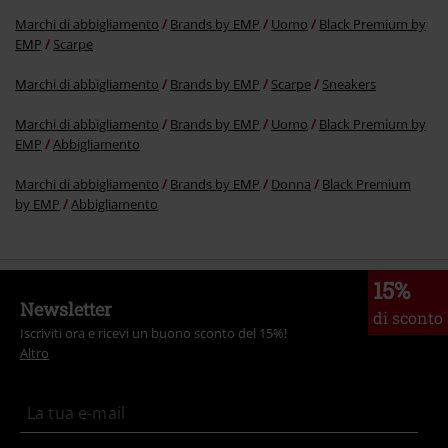
Marchi di abbigliamento
Brands by EMP
Uomo
Black Premium by
EMP
Scarpe
Marchi di abbigliamento
Brands by EMP
Scarpe
Sneakers
Marchi di abbigliamento
Brands by EMP
Uomo
Black Premium by
EMP
Abbigliamento
Marchi di abbigliamento
Brands by EMP
Donna
Black Premium
by EMP
Abbigliamento
15%
Newsletter
di sconto
Iscriviti ora e ricevi un buono sconto del 15%!
Altro