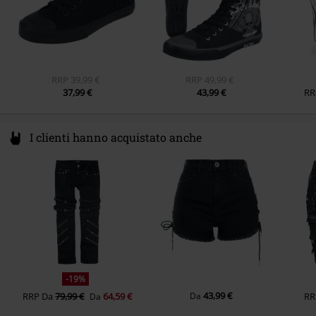
RRP
39,99 €
RRP
49,99 €
37,99 €
43,99 €
RR
I clienti hanno acquistato anche
-19%
43,99 €
RRP
Da
79,99 €
64,59 €
Da
RR
Da