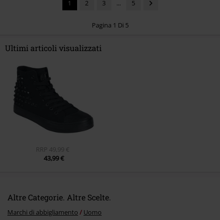
1
2
3
...
5
Pagina 1 Di 5
Ultimi articoli visualizzati
Invia un commento
RRP
49,99 €
43,99 €
Altre Categorie. Altre Scelte.
Marchi di abbigliamento
Uomo