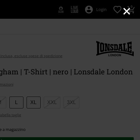
×
0
Login
 inclusa, escluse spese di spedizione
ham | T-Shirt | nero | Lonsdale London
rmazioni
M
L
XL
XXL
3XL
abella taglie
le a magazzino