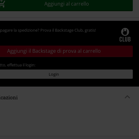
Aggiungi al carrello
pagare la spedizione? Prova il Backstage Club, gratis!
Aggiungi il Backstage di prova al carrello
tto, effettua il login:
Login
icazioni