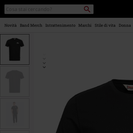
Vai al
Cerca
Cerca
contenuto
Punto
nel
di
principale
catalogo
ritiro
Novità
Band Merch
Intrattenimento
Marchi
Stile di vita
Donna
https://www.emp-
online.it/p/warlingham/584607.html