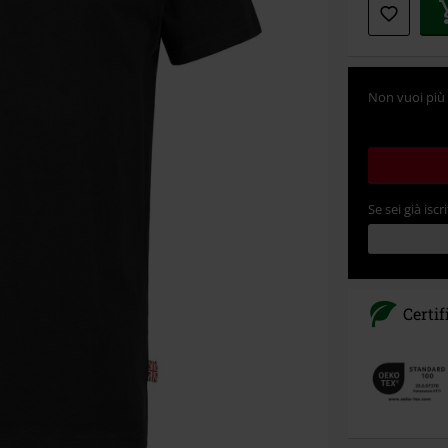
Non vuoi più 
Se sei già iscri
Certif