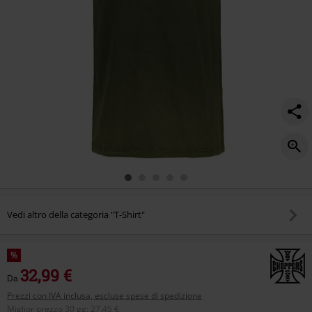
wash/565800.html
Vedi altro della categoria "T-Shirt"
%
32,99 €
Da
Prezzi con IVA inclusa, escluse spese di spedizione
Miglior prezzo 30 gg
:
27,45 €