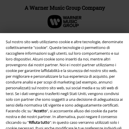
A Warner Music Group Company
Sul nostro sito web utilizziamo cookie e altre tecnologie, denominate
collettivamente "cookie". Queste tecnologie ci permettono di
raccogliere informazioni sugli utenti, sul loro comportamento e sui
loro dispositivi. Alcuni cookie sono inseriti da noi, mentre altri
provengono dai nostri partner. Noi e i nostri partner utilizziamo i
cookie per garantire laffidabilità e la sicurezza del nostro sito web,
per migliorare e personalizzare la tua esperienza di acquisto, per
condurre analisi e per scopi di marketing (ad esempio, annunci
personalizzati) sul nostro sito web, sui social media e su siti web di
Info legali
terzi. Se i dati vengono trasferiti negli Stati Uniti, vengono condivisi
solo con partner che sono soggetti a una decisione di adeguatezza ai
Termini & Condizioni
sensi della normativa UE vigente e sono adeguatamente certificati.
Facendo clic su "
Accetto
", si acconsente alluso dei cookie da parte
Redazione
nostra e dei nostri partner. In alternativa, puoi negare il consenso
cliccando su "
Rifiuta tutto
": in questo caso verranno utilizzati solo i
Legge sulla Privacy
cookie necessari. Puoi anche modificare le tue preferenze individuali