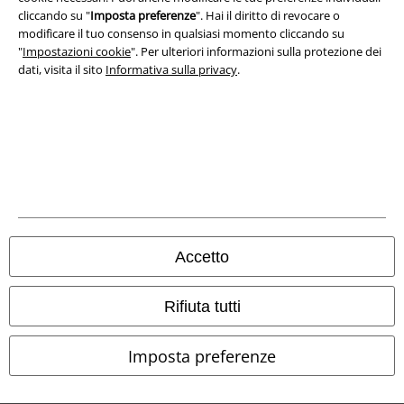
cliccando su "
Imposta preferenze
". Hai il diritto di revocare o
modificare il tuo consenso in qualsiasi momento cliccando su
Smaltimento rifiuti e protezione dell’ambiente
"
Impostazioni cookie
". Per ulteriori informazioni sulla protezione dei
dati, visita il sito
Informativa sulla privacy
.
Dichiarazione di Conformità
Informazioni sull'accessibilità
Impostazioni cookie
Esercita Recesso
I prezzi sono IVA compresa. Spese di
trasporto escluse
Accetto
© 1986-2026 EMP Mailorder Italia S.r.l.
Rifiuta tutti
Imposta preferenze
Gli altri shop EMP nel mondo
EMP International