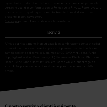
riguardanti i prodotti trattati. Sono al corrente che i miei dati personali
verranno gestiti in conformità con la
Politica sulla Privacy
. Potrò revocare
tale consenso in qualunque momento, tramite il link di disiscrizione
presente in ogni newsletter.
Clicca qui
per annullare liscrizione alla newsletter.
Iscriviti
*Attivo per 4 settimane. Non utilizzabile in combinazione con altri codici
promozionali. Lo sconto verrà applicato dopo aver inserito il codice nel
campo dedicato del carrello. Libri, media (CD, DVD, vinili, ecc.), Funko
Pop!, biglietti, articoli Rammstein, (Till) Lindemann, Die Ärzte, Die Toten
Hosen, Feine Sahne Fischfilet, Broilers, Böhse Onkelz, buoni regalo e
articoli che prevedono una donazione nel prezzo sono esclusi dalla
promo.
Il nostro servizio clienti è qui per te