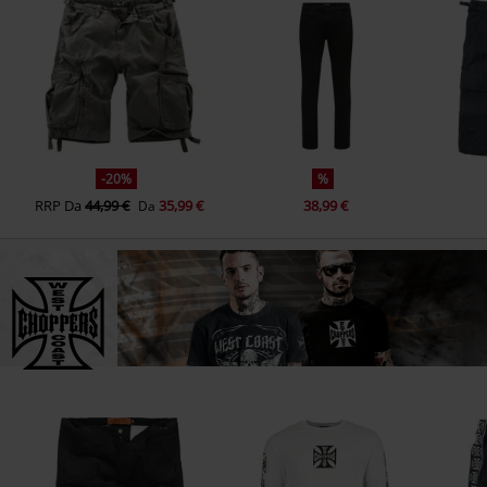
-20%
%
RRP
Da
44,99 €
35,99 €
38,99 €
Da