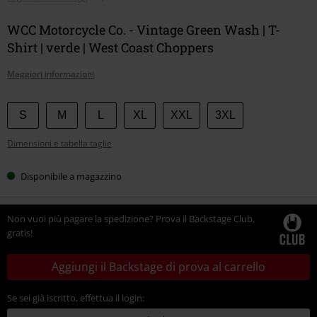
WCC Motorcycle Co. - Vintage Green Wash | T-
Shirt | verde | West Coast Choppers
Maggiori informazioni
Scegli
S
M
L
XL
XXL
3XL
la
Dimensioni e tabella taglie
tua
taglia
Disponibile a magazzino
Non vuoi più pagare la spedizione? Prova il Backstage Club,
gratis!
Aggiungi il Backstage di prova al carrello
Se sei già iscritto, effettua il login: