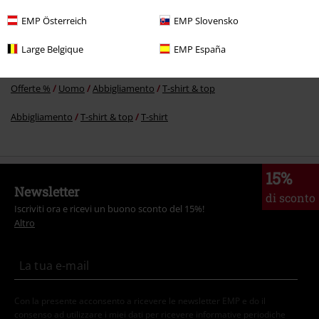
Abbigliamento & accessori
Top
T-shirts
EMP Österreich
EMP Slovensko
Uomo
Abbigliamento
T-shirt & Top
T-shirt
Large Belgique
EMP España
Offerte %
Abbigliamento
T-shirt & top
T-shirt
Offerte %
Uomo
Abbigliamento
T-shirt & top
Abbigliamento
T-shirt & top
T-shirt
15%
Newsletter
di sconto
Iscriviti ora e ricevi un buono sconto del 15%!
Altro
Con la presente acconsento a ricevere le newsletter EMP e do il
consenso ad utilizzare i miei dati per ricevere informative periodiche