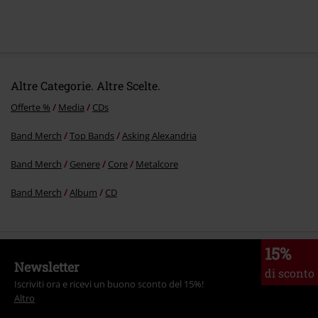
9.
Kill It With Fire
10.
Holding On To Something More
11.
Where Do We Go From Here?
Altre Categorie. Altre Scelte.
Offerte %
Media
CDs
Band Merch
Top Bands
Asking Alexandria
Band Merch
Genere
Core
Metalcore
Band Merch
Album
CD
15%
Newsletter
di sconto
Iscriviti ora e ricevi un buono sconto del 15%!
Altro