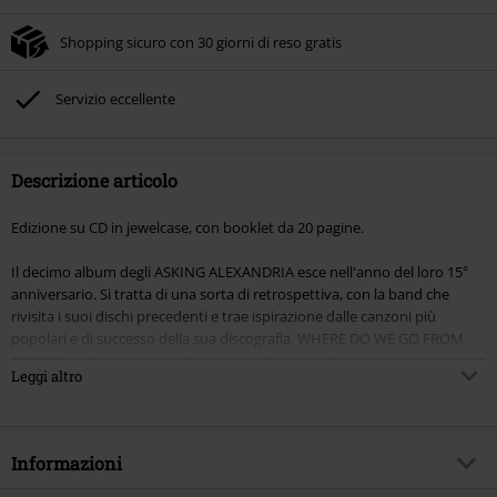
Shopping sicuro con 30 giorni di reso gratis
Servizio eccellente
Descrizione articolo
Edizione su CD in jewelcase, con booklet da 20 pagine.
Il decimo album degli ASKING ALEXANDRIA esce nell'anno del loro 15°
anniversario. Si tratta di una sorta di retrospettiva, con la band che
rivisita i suoi dischi precedenti e trae ispirazione dalle canzoni più
popolari e di successo della sua discografia. WHERE DO WE GO FROM
HERE?" contiene alcune delle canzoni più pesanti e rumorose che la
Leggi altro
band hard rock britannica ha pubblicato nel corso della sua carriera. La
campagna per l'album prevede la pre-release di tre brani, tra cui il nuovo
singolo radiofonico "Psycho", mentre la band è in tour nel Regno Unito,
in Europa e negli Stati Uniti. Con oltre 2 milioni di follower su Spotify, 4
Informazioni
singoli certificati RIAA Gold, 6 album nella classifica Billboard Top200
(compresi due album al primo posto) e un recente successo radiofonico