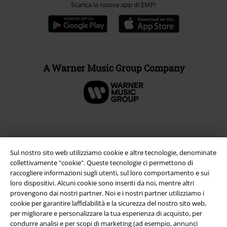
Scarica la nuova app di EMP!
A Warner Music Group Company
Sul nostro sito web utilizziamo cookie e altre tecnologie, denominate
collettivamente "cookie". Queste tecnologie ci permettono di
raccogliere informazioni sugli utenti, sul loro comportamento e sui
loro dispositivi. Alcuni cookie sono inseriti da noi, mentre altri
provengono dai nostri partner. Noi e i nostri partner utilizziamo i
cookie per garantire laffidabilità e la sicurezza del nostro sito web,
per migliorare e personalizzare la tua esperienza di acquisto, per
Info legali
condurre analisi e per scopi di marketing (ad esempio, annunci