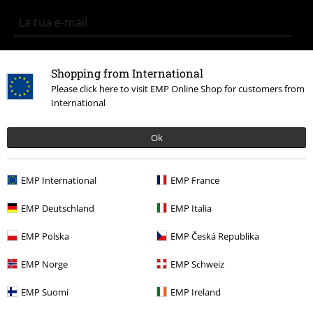
Con la presente acconsento a ricevere le newsletter EMP e do il
consenso ad utilizzare i miei dati per ricevere informative periodiche
Shopping from International
riguardanti i prodotti trattati. Sono al corrente che i miei dati personali
Please click here to visit EMP Online Shop for customers from
verranno gestiti in conformità con la
Politica sulla Privacy
. Potrò revocare
International
tale consenso in qualunque momento, tramite il link di disiscrizione
presente in ogni newsletter.
Clicca qui
per annullare liscrizione alla newsletter.
Ok
Iscriviti
EMP International
EMP France
*Attivo per 4 settimane. Non utilizzabile in combinazione con altri codici
EMP Deutschland
EMP Italia
promozionali. Lo sconto verrà applicato dopo aver inserito il codice nel
campo dedicato del carrello. Libri, media (CD, DVD, vinili, ecc.), Funko
EMP Polska
EMP Česká Republika
Pop!, biglietti, articoli Rammstein, (Till) Lindemann, Die Ärzte, Die Toten
Hosen, Feine Sahne Fischfilet, Broilers, Böhse Onkelz, buoni regalo e
EMP Norge
EMP Schweiz
articoli che prevedono una donazione nel prezzo sono esclusi dalla
promo.
EMP Suomi
EMP Ireland