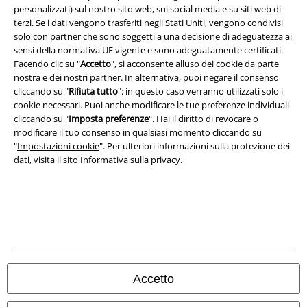
Termini & Condizioni
personalizzati) sul nostro sito web, sui social media e su siti web di
terzi. Se i dati vengono trasferiti negli Stati Uniti, vengono condivisi
solo con partner che sono soggetti a una decisione di adeguatezza ai
Redazione
sensi della normativa UE vigente e sono adeguatamente certificati.
Facendo clic su "
Accetto
", si acconsente alluso dei cookie da parte
Legge sulla Privacy
nostra e dei nostri partner. In alternativa, puoi negare il consenso
cliccando su "
Rifiuta tutto
": in questo caso verranno utilizzati solo i
Smaltimento rifiuti e protezione dell’ambiente
cookie necessari. Puoi anche modificare le tue preferenze individuali
cliccando su "
Imposta preferenze
". Hai il diritto di revocare o
Dichiarazione di Conformità
modificare il tuo consenso in qualsiasi momento cliccando su
"
Impostazioni cookie
". Per ulteriori informazioni sulla protezione dei
dati, visita il sito
Informativa sulla privacy
.
Informazioni sull'accessibilità
Impostazioni cookie
Esercita Recesso
I prezzi sono IVA compresa. Spese di
trasporto escluse
© 1986-2026 EMP Mailorder Italia S.r.l.
Accetto