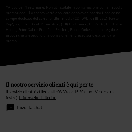
*Attivo per 4 settimane. Non utilizzabile in combinazione con altri codici
promozionali. Lo sconto verrà applicato dopo aver inserito il codice nel
campo dedicato del carrello. Libri, media (CD, DVD, vinili, ecc.), Funko
Pop!, biglietti, articoli Rammstein, (Till) Lindemann, Die Ärzte, Die Toten
Hosen, Feine Sahne Fischfilet, Broilers, Böhse Onkelz, buoni regalo e
articoli che prevedono una donazione nel prezzo sono esclusi dalla
promo.
Il nostro servizio clienti è qui per te
Il servizio clienti è attivo dalle 08:30 alle 16:30 (Lun - Ven, esclusi
festivi).
Informazioni ulteriori
Inizia la chat