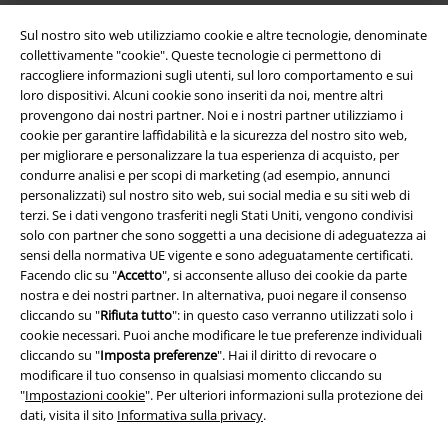
Sul nostro sito web utilizziamo cookie e altre tecnologie, denominate
collettivamente "cookie". Queste tecnologie ci permettono di
raccogliere informazioni sugli utenti, sul loro comportamento e sui
loro dispositivi. Alcuni cookie sono inseriti da noi, mentre altri
provengono dai nostri partner. Noi e i nostri partner utilizziamo i
cookie per garantire laffidabilità e la sicurezza del nostro sito web,
per migliorare e personalizzare la tua esperienza di acquisto, per
Info legali
condurre analisi e per scopi di marketing (ad esempio, annunci
Termini & Condizioni
personalizzati) sul nostro sito web, sui social media e su siti web di
terzi. Se i dati vengono trasferiti negli Stati Uniti, vengono condivisi
solo con partner che sono soggetti a una decisione di adeguatezza ai
Redazione
sensi della normativa UE vigente e sono adeguatamente certificati.
Facendo clic su "
Accetto
", si acconsente alluso dei cookie da parte
Legge sulla Privacy
nostra e dei nostri partner. In alternativa, puoi negare il consenso
cliccando su "
Rifiuta tutto
": in questo caso verranno utilizzati solo i
Smaltimento rifiuti e protezione dell’ambiente
cookie necessari. Puoi anche modificare le tue preferenze individuali
cliccando su "
Imposta preferenze
". Hai il diritto di revocare o
Dichiarazione di Conformità
modificare il tuo consenso in qualsiasi momento cliccando su
"
Impostazioni cookie
". Per ulteriori informazioni sulla protezione dei
dati, visita il sito
Informativa sulla privacy
.
Informazioni sull'accessibilità