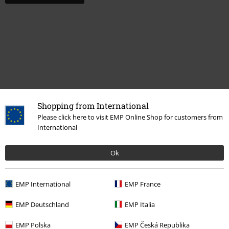
Shopping from International
Please click here to visit EMP Online Shop for customers from
International
Altre Categorie. Altre Scelte.
Novità
Accessori
Toppe & Toppe per schiena
Toppe
Ok
Band Merch
Top Bands
Metallica
Accessori
Toppe
EMP International
EMP France
Accessori
Toppe & Spille
Toppe
EMP Deutschland
EMP Italia
Band Merch
Toppe
EMP Polska
EMP Česká Republika