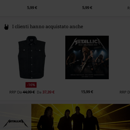
5,99 €
5,99 €
R
I clienti hanno acquistato anche
-16%
15,99 €
RRP
Da
44,99 €
37,39 €
RRP
Da