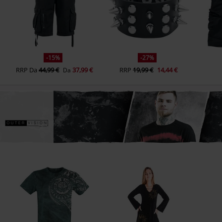
-15%
-27%
RRP
Da
44,99 €
37,99 €
RRP
19,99 €
14,44 €
Da