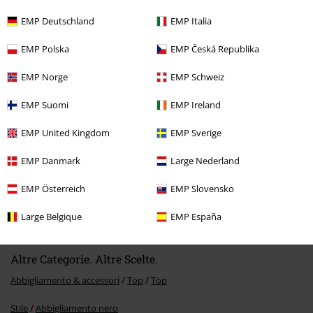
EMP Deutschland
EMP Italia
Ultimi articoli visualizzati
EMP Polska
EMP Česká Republika
EMP Norge
EMP Schweiz
EMP Suomi
EMP Ireland
EMP United Kingdom
EMP Sverige
EMP Danmark
Large Nederland
EMP Österreich
EMP Slovensko
19,99 €
Da
Large Belgique
EMP España
Altre Categorie. Altre Scelte.
Abbigliamento & accessori
Top
Top
Stile
Abbigliamento nero