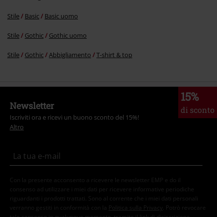
Stile
Basic
Basic uomo
Stile
Gothic
Gothic uomo
Stile
Gothic
Abbigliamento
T-shirt & top
15%
Newsletter
di sconto
Iscriviti ora e ricevi un buono sconto del 15%!
Altro
Con la presente acconsento a ricevere le newsletter EMP e do il
consenso ad utilizzare i miei dati per ricevere informative periodiche
riguardanti i prodotti trattati. Sono al corrente che i miei dati personali
verranno gestiti in conformità con la
Politica sulla Privacy
. Potrò revocare
tale consenso in qualunque momento, tramite il link di disiscrizione