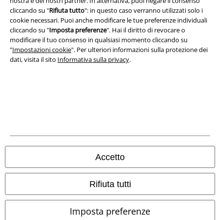
nostra e dei nostri partner. In alternativa, puoi negare il consenso
cliccando su "
Rifiuta tutto
": in questo caso verranno utilizzati solo i
cookie necessari. Puoi anche modificare le tue preferenze individuali
cliccando su "
Imposta preferenze
". Hai il diritto di revocare o
modificare il tuo consenso in qualsiasi momento cliccando su
"
Impostazioni cookie
". Per ulteriori informazioni sulla protezione dei
dati, visita il sito
Informativa sulla privacy
.
Info legali
Termini & Condizioni
Accetto
Redazione
Rifiuta tutti
Legge sulla Privacy
Imposta preferenze
Smaltimento rifiuti e protezione dell’ambiente