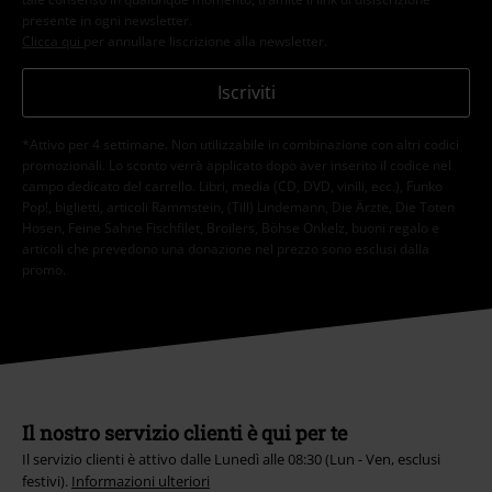
presente in ogni newsletter.
Clicca qui
per annullare liscrizione alla newsletter.
Iscriviti
*Attivo per 4 settimane. Non utilizzabile in combinazione con altri codici
promozionali. Lo sconto verrà applicato dopo aver inserito il codice nel
campo dedicato del carrello. Libri, media (CD, DVD, vinili, ecc.), Funko
Pop!, biglietti, articoli Rammstein, (Till) Lindemann, Die Ärzte, Die Toten
Hosen, Feine Sahne Fischfilet, Broilers, Böhse Onkelz, buoni regalo e
articoli che prevedono una donazione nel prezzo sono esclusi dalla
promo.
Il nostro servizio clienti è qui per te
Il servizio clienti è attivo dalle Lunedì alle 08:30 (Lun - Ven, esclusi
festivi).
Informazioni ulteriori