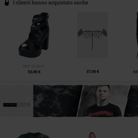
I clienti hanno acquistato anche
RRP
59,99 €
37,99 €
53,99 €
RR