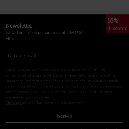
15%
Newsletter
di sconto
Iscriviti ora e ricevi un buono sconto del 15%!
Altro
Con la presente acconsento a ricevere le newsletter EMP e do il
consenso ad utilizzare i miei dati per ricevere informative periodiche
riguardanti i prodotti trattati. Sono al corrente che i miei dati personali
verranno gestiti in conformità con la
Politica sulla Privacy
. Potrò revocare
tale consenso in qualunque momento, tramite il link di disiscrizione
presente in ogni newsletter.
Clicca qui
per annullare liscrizione alla newsletter.
Iscriviti