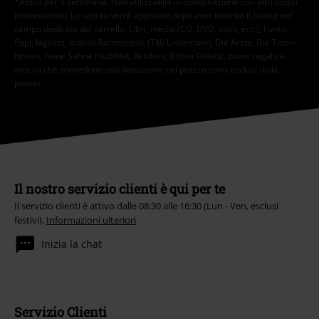
*Attivo per 4 settimane. Non utilizzabile in combinazione con altri codici
promozionali. Lo sconto verrà applicato dopo aver inserito il codice nel
campo dedicato del carrello. Libri, media (CD, DVD, vinili, ecc.), Funko
Pop!, biglietti, articoli Rammstein, (Till) Lindemann, Die Ärzte, Die Toten
Hosen, Feine Sahne Fischfilet, Broilers, Böhse Onkelz, buoni regalo e
articoli che prevedono una donazione nel prezzo sono esclusi dalla
promo.
Il nostro servizio clienti è qui per te
Il servizio clienti è attivo dalle 08:30 alle 16:30 (Lun - Ven, esclusi
festivi).
Informazioni ulteriori
Inizia la chat
Servizio Clienti