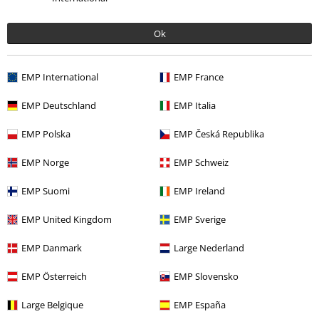
Troppo corto
Perfetto
Troppo lungo
Recensione verificata
Ok
Il commento è stato utile?
EMP International
EMP France
EMP Deutschland
EMP Italia
Commenta
EMP Polska
EMP Česká Republika
EMP Norge
EMP Schweiz
Valentina R.
EMP Suomi
EMP Ireland
37 Commenti
Pubblicato in data: mercoledì, 20 marzo 2019
EMP United Kingdom
EMP Sverige
Carino!
EMP Danmark
Large Nederland
Il vestito è molto carino! Il tessuto è leggerissimo, perciò molto
Invia un commento
EMP Österreich
EMP Slovensko
fresco e "svolazzante" sulla gonna.
È bello anche portato con la cerniera un po' aperta.
Large Belgique
EMP España