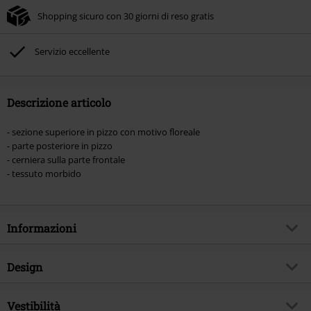
Shopping sicuro con 30 giorni di reso gratis
Non cumulabile con altre offerte Codici promozionali. Sono esclusi dalla
promozione: Libri, Media (CD, DVD, Vinili, etc), Funko Pop!, biglietti, articoli
Rammstein, (Till) Lindemann, Böhse Onkelz, Broilers, Die Ärzte, Die Toten
Servizio eccellente
Hosen, Metality, Funko Pop!, i Buoni Regalo e gli articoli che includono una
quota di donazione.
Descrizione articolo
- sezione superiore in pizzo con motivo floreale
- parte posteriore in pizzo
- cerniera sulla parte frontale
- tessuto morbido
Informazioni
Codice articolo
381664
Design
Titolo
Woman's Dress Lilly
Tipologia prodotto
Miniabito
Brand
Vestibilità
Outer Vision