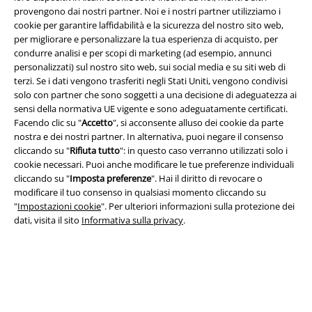
provengono dai nostri partner. Noi e i nostri partner utilizziamo i
cookie per garantire laffidabilità e la sicurezza del nostro sito web,
per migliorare e personalizzare la tua esperienza di acquisto, per
condurre analisi e per scopi di marketing (ad esempio, annunci
personalizzati) sul nostro sito web, sui social media e su siti web di
terzi. Se i dati vengono trasferiti negli Stati Uniti, vengono condivisi
Info legali
solo con partner che sono soggetti a una decisione di adeguatezza ai
sensi della normativa UE vigente e sono adeguatamente certificati.
Termini & Condizioni
Facendo clic su "
Accetto
", si acconsente alluso dei cookie da parte
nostra e dei nostri partner. In alternativa, puoi negare il consenso
cliccando su "
Rifiuta tutto
": in questo caso verranno utilizzati solo i
Redazione
cookie necessari. Puoi anche modificare le tue preferenze individuali
cliccando su "
Imposta preferenze
". Hai il diritto di revocare o
Legge sulla Privacy
modificare il tuo consenso in qualsiasi momento cliccando su
"
Impostazioni cookie
". Per ulteriori informazioni sulla protezione dei
Smaltimento rifiuti e protezione dell’ambiente
dati, visita il sito
Informativa sulla privacy
.
Dichiarazione di Conformità
Informazioni sull'accessibilità
Impostazioni cookie