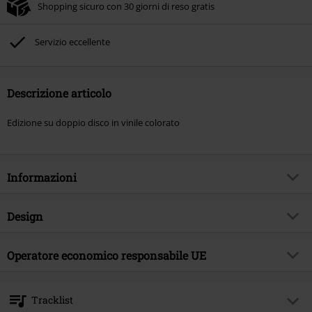
Shopping sicuro con 30 giorni di reso gratis
Servizio eccellente
Descrizione articolo
Edizione su doppio disco in vinile colorato
Informazioni
Codice articolo
596402
Design
Titolo
Zeitgeist (30th Anniversary)
Tipologia prodotto
LP
Genere Musicale
Operatore economico responsabile UE
Hard Rock
Media - Formato 1-3
2-LP
Tema
Band
Warner Music Group Germany Holding GmbH
Alter Wandrahm 14
Band
The Levellers
Tracklist
20457 Hamburg