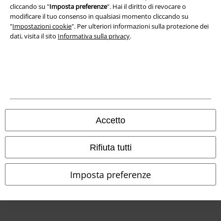
cliccando su "
Imposta preferenze
". Hai il diritto di revocare o
Dichiarazione di Conformità
modificare il tuo consenso in qualsiasi momento cliccando su
"
Impostazioni cookie
". Per ulteriori informazioni sulla protezione dei
dati, visita il sito
Informativa sulla privacy
.
Informazioni sull'accessibilità
Impostazioni cookie
Esercita Recesso
I prezzi sono IVA compresa. Spese di
trasporto escluse
© 1986-2026 EMP Mailorder Italia S.r.l.
Accetto
Rifiuta tutti
Gli altri shop EMP nel mondo
Imposta preferenze
EMP International
EMP France