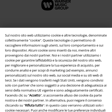
Sul nostro sito web utilizziamo cookie e altre tecnologie, denominate
collettivamente "cookie". Queste tecnologie ci permettono di
raccogliere informazioni sugli utenti, sul loro comportamento e sui
loro dispositivi. Alcuni cookie sono inseriti da noi, mentre altri
provengono dai nostri partner. Noi e i nostri partner utilizziamo i
cookie per garantire laffidabilità e la sicurezza del nostro sito web,
Info legali
per migliorare e personalizzare la tua esperienza di acquisto, per
condurre analisi e per scopi di marketing (ad esempio, annunci
Termini & Condizioni
personalizzati) sul nostro sito web, sui social media e su siti web di
terzi. Se i dati vengono trasferiti negli Stati Uniti, vengono condivisi
solo con partner che sono soggetti a una decisione di adeguatezza ai
Redazione
sensi della normativa UE vigente e sono adeguatamente certificati.
Facendo clic su "
Accetto
", si acconsente alluso dei cookie da parte
Legge sulla Privacy
nostra e dei nostri partner. In alternativa, puoi negare il consenso
cliccando su "
Rifiuta tutto
": in questo caso verranno utilizzati solo i
Smaltimento rifiuti e protezione dell’ambiente
cookie necessari. Puoi anche modificare le tue preferenze individuali