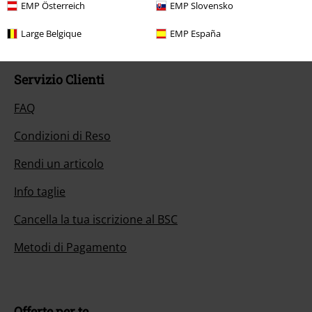
EMP Österreich
EMP Slovensko
Inizia la chat
Large Belgique
EMP España
Servizio Clienti
FAQ
Condizioni di Reso
Rendi un articolo
Info taglie
Cancella la tua iscrizione al BSC
Metodi di Pagamento
Offerte per te