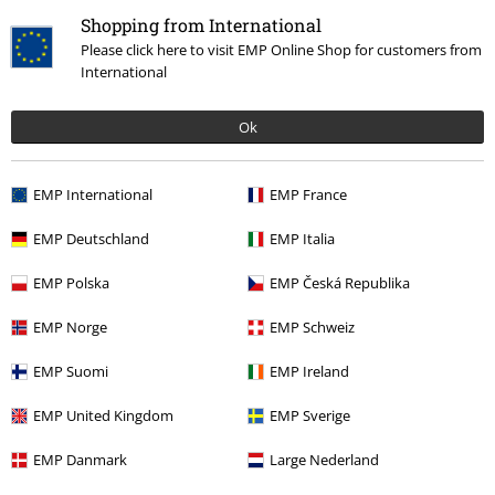
presente in ogni newsletter.
Shopping from International
Clicca qui
per annullare liscrizione alla newsletter.
Please click here to visit EMP Online Shop for customers from
International
Iscriviti
Ok
*Attivo per 4 settimane. Non utilizzabile in combinazione con altri codici
promozionali. Lo sconto verrà applicato dopo aver inserito il codice nel
campo dedicato del carrello. Libri, media (CD, DVD, vinili, ecc.), Funko
EMP International
EMP France
Pop!, biglietti, articoli Rammstein, (Till) Lindemann, Die Ärzte, Die Toten
Hosen, Feine Sahne Fischfilet, Broilers, Böhse Onkelz, buoni regalo e
EMP Deutschland
EMP Italia
articoli che prevedono una donazione nel prezzo sono esclusi dalla
promo.
EMP Polska
EMP Česká Republika
EMP Norge
EMP Schweiz
EMP Suomi
EMP Ireland
EMP United Kingdom
EMP Sverige
Il nostro servizio clienti è qui per te
Il servizio clienti è disponibile oggi fino alle 16:30.
Informazioni
EMP Danmark
Large Nederland
ulteriori