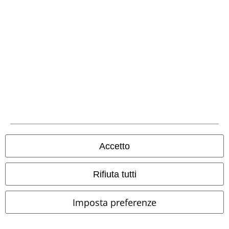
%
Dettagli in metallo
%
Quasi esaurito
86,99 €
118,99 €
Accetto
Midnight Reaper Jacket
KIHILIST
Lightby
Derbe Hamburg
by KILLSTAR
Giacca di mezza
Giacca di mezza stagione
stagione
Rifiuta tutti
Imposta preferenze