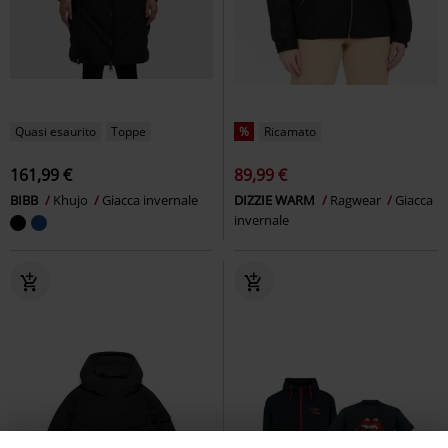
Quasi esaurito
Toppe
%
Ricamato
161,99 €
89,99 €
BIBB
Khujo
Giacca invernale
DIZZIE WARM
Ragwear
Giacca
invernale