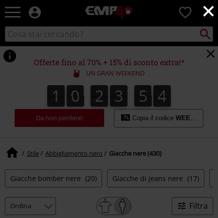
×
EMP
0
-
Musica,
Cerca
Cerca
Punto
Film,
nel
di
Serie
catalogo
ritiro
TV
Offerte fino al 70% + 15% di sconto extra!*
&
UN GRAN WEEKEND
Videogame
merch
1
0
2
3
5
3
2
1
0
2
3
5
2
4
0
4
3
-
Abbigliamento
Alternativo
Da non perdere!
Copia il codice
WEEKEND
Stile
Abbigliamento nero
Giacche nere (430)
Giacche bomber nere
(20)
Giacche di jeans nere
(17)
G
Filtra