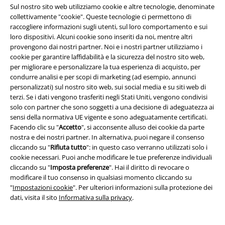
Sul nostro sito web utilizziamo cookie e altre tecnologie, denominate
collettivamente "cookie". Queste tecnologie ci permettono di
raccogliere informazioni sugli utenti, sul loro comportamento e sui
loro dispositivi. Alcuni cookie sono inseriti da noi, mentre altri
provengono dai nostri partner. Noi e i nostri partner utilizziamo i
cookie per garantire laffidabilità e la sicurezza del nostro sito web,
per migliorare e personalizzare la tua esperienza di acquisto, per
condurre analisi e per scopi di marketing (ad esempio, annunci
personalizzati) sul nostro sito web, sui social media e su siti web di
%
Quasi esaurito
Anche in Taglie Forti
terzi. Se i dati vengono trasferiti negli Stati Uniti, vengono condivisi
solo con partner che sono soggetti a una decisione di adeguatezza ai
80,99 €
80,99 €
sensi della normativa UE vigente e sono adeguatamente certificati.
Kendall Jacket
Vintage
Fan Bundle
The Rolling Stones
Facendo clic su "
Accetto
", si acconsente alluso dei cookie da parte
Industries
Giacca invernale
Giacca a vento
nostra e dei nostri partner. In alternativa, puoi negare il consenso
cliccando su "
Rifiuta tutto
": in questo caso verranno utilizzati solo i
cookie necessari. Puoi anche modificare le tue preferenze individuali
cliccando su "
Imposta preferenze
". Hai il diritto di revocare o
modificare il tuo consenso in qualsiasi momento cliccando su
"
Impostazioni cookie
". Per ulteriori informazioni sulla protezione dei
dati, visita il sito
Informativa sulla privacy
.