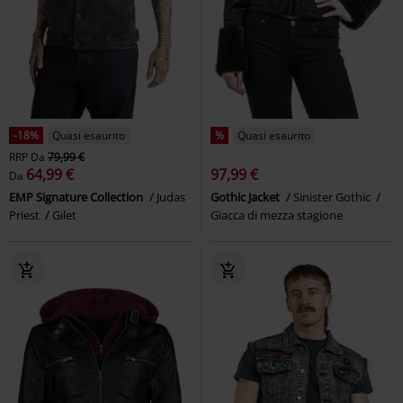
-18%
Quasi esaurito
%
Quasi esaurito
RRP
Da
79,99 €
64,99 €
97,99 €
Da
EMP Signature Collection
Judas
Gothic Jacket
Sinister Gothic
Priest
Gilet
Giacca di mezza stagione