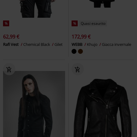
%
%
Quasi esaurito
62,99 €
172,99 €
Rafi Vest
Chemical Black
Gilet
WEBB
Khujo
Giacca invernale