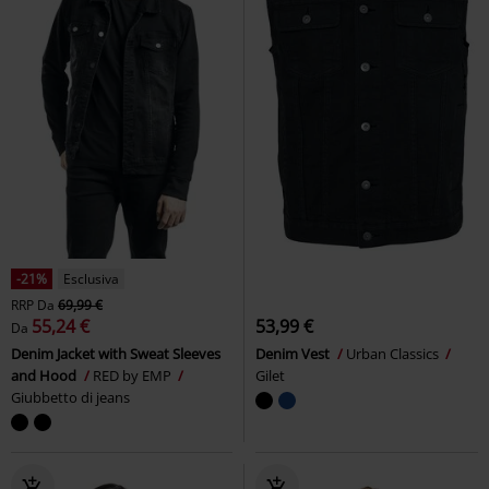
-21%
Esclusiva
RRP
Da
69,99 €
55,24 €
53,99 €
Da
Denim Jacket with Sweat Sleeves
Denim Vest
Urban Classics
and Hood
RED by EMP
Gilet
Giubbetto di jeans