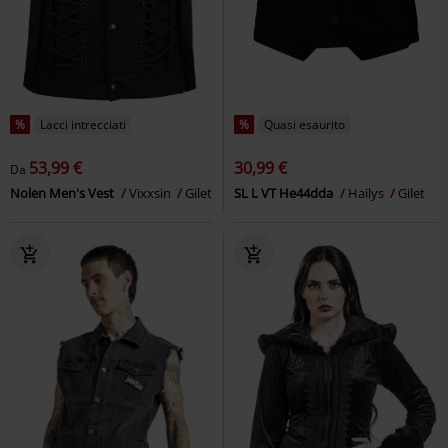
%
Lacci intrecciati
%
Quasi esaurito
53,99 €
30,99 €
Da
Nolen Men's Vest
Vixxsin
Gilet
SL L VT He44dda
Hailys
Gilet