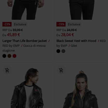
-23%
Esclusiva
-19%
Esclusiva
RRP
Da
59,99 €
RRP
Da
34,99 €
45,89 €
28,04 €
Da
Da
Larger Than Life Bomber Jacket
Black Sweat Vest with Hood
RED
RED by EMP
Giacca di mezza
by EMP
Gilet
stagione