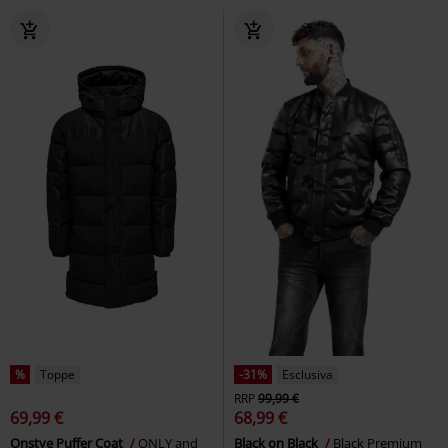
%
Toppe
-31%
Esclusiva
RRP
99,99 €
69,99 €
68,99 €
Onstye Puffer Coat
ONLY and
Black on Black
Black Premium