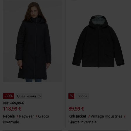
-30%
Quasi esaurito
%
Toppe
RRP
169,99 €
118,99 €
89,99 €
Rebela
Ragwear
Giacca
Kirk Jacket
Vintage Industries
invernale
Giacca invernale