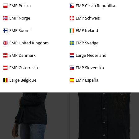
Esclusiva
Novità
%
Anche in Taglie Forti
EMP Polska
EMP Česká Republika
75,99 €
32,29 €
Da
Da
EMP Norge
EMP Schweiz
EMP Signature Collection
Skull Scroll
Spiral
Gilet
Motionless In White
Gilet
EMP Suomi
EMP Ireland
EMP United Kingdom
EMP Sverige
EMP Danmark
Large Nederland
EMP Österreich
EMP Slovensko
Large Belgique
EMP España