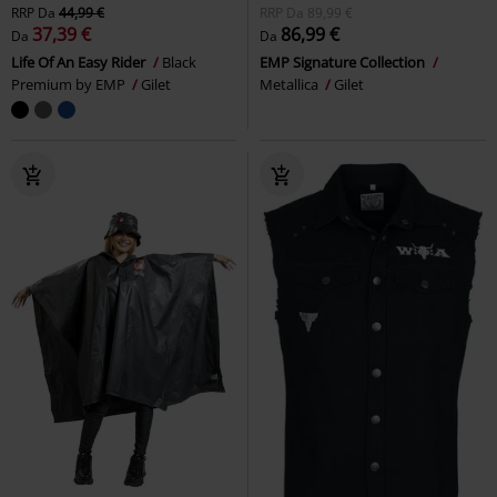
RRP
Da
44,99 €
RRP
Da
89,99 €
37,39 €
86,99 €
Da
Da
Life Of An Easy Rider
Black
EMP Signature Collection
Premium by EMP
Gilet
Metallica
Gilet