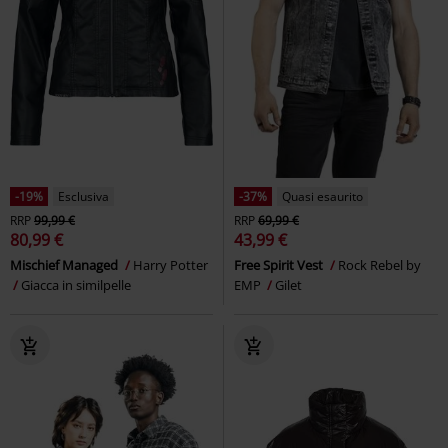
-19%
Esclusiva
-37%
Quasi esaurito
RRP
99,99 €
RRP
69,99 €
80,99 €
43,99 €
Mischief Managed
Harry Potter
Free Spirit Vest
Rock Rebel by
Giacca in similpelle
EMP
Gilet