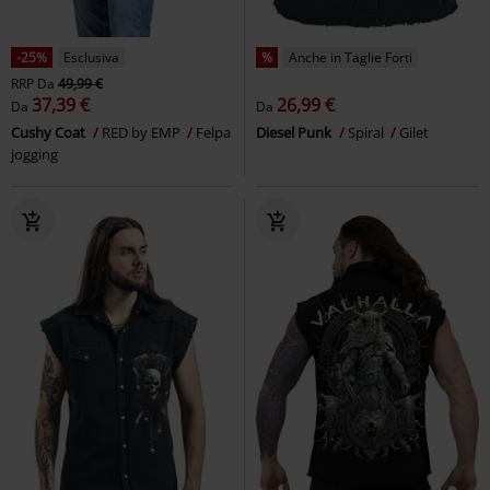
-25%
Esclusiva
%
Anche in Taglie Forti
RRP
Da
49,99 €
37,39 €
26,99 €
Da
Da
Cushy Coat
RED by EMP
Felpa
Diesel Punk
Spiral
Gilet
jogging