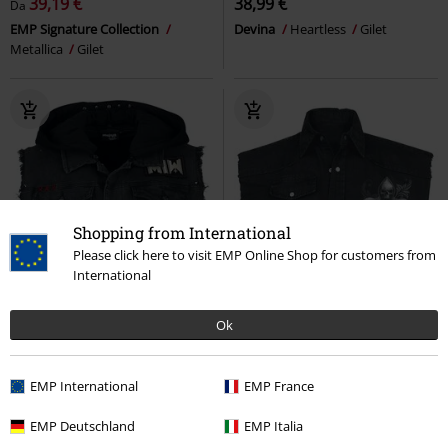
39,19 €
38,99 €
Da
EMP Signature Collection
Devina
Heartless
Gilet
Metallica
Gilet
Shopping from International
Please click here to visit EMP Online Shop for customers from
International
Ok
EMP International
EMP France
EMP Deutschland
EMP Italia