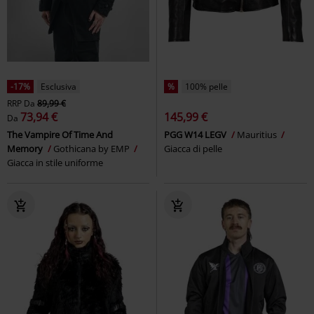
-17%
Esclusiva
%
100% pelle
RRP
Da
89,99 €
73,94 €
145,99 €
Da
The Vampire Of Time And
PGG W14 LEGV
Mauritius
Memory
Gothicana by EMP
Giacca di pelle
Giacca in stile uniforme