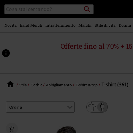
Vai al
Cerca
Cerca
contenuto
Punto
nel
di
principale
catalogo
ritiro
Novità
Band Merch
Intrattenimento
Marchi
Stile di vita
Donna
Offerte fino al 70% + 1
T-shirt (361)
Stile
Gothic
Abbigliamento
T-shirt & top