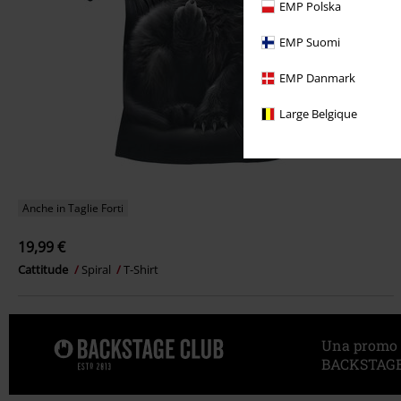
EMP Polska
EMP Suomi
EMP Danmark
Large Belgique
Anche in Taglie Forti
19,99 €
Cattitude
Spiral
T-Shirt
Una promo sp
BACKSTAGE