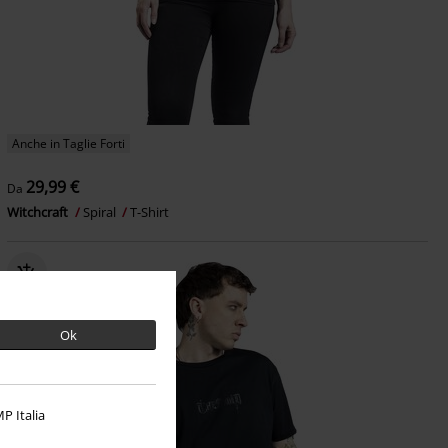
Anche in Taglie Forti
29,99 €
Da
Witchcraft
Spiral
T-Shirt
Ok
P Italia