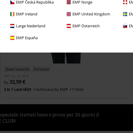
EMP Česká Republika
EMP Norge
EM
EMP Ireland
EMP United Kingdom
EM
Large Nederland
EMP Österreich
EM
EMP España
Quasi esaurito
Esclusiva
RRP
Da
34,99 €
32,99 €
Da
2 in 1 Lace Shirt
Gothicana by EMP
T-Shirt
eciale: trattati bene e prova per 30 giorni il
 CLUB!