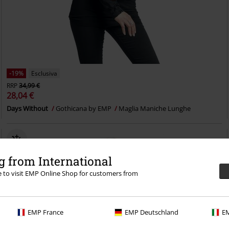
-19%
Esclusiva
RRP
34,99 €
28,04 €
Days Without
Gothicana by EMP
Maglia Maniche Lunghe
 from International
re to visit EMP Online Shop for customers from
EMP France
EMP Deutschland
EM