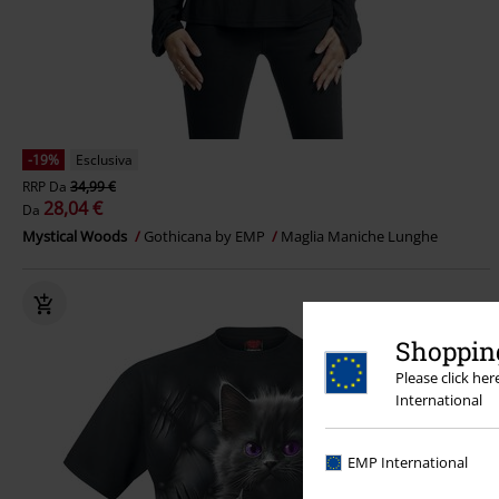
-19%
Esclusiva
RRP
Da
34,99 €
28,04 €
Da
Mystical Woods
Gothicana by EMP
Maglia Maniche Lunghe
Shopping
Please click he
International
EMP International