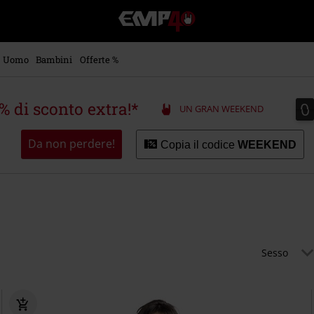
EMP
-
Musica,
Film,
Uomo
Bambini
Offerte %
Serie
TV
&
0
0
5% di sconto extra!*
UN GRAN WEEKEND
Videogame
merch
-
Da non perdere!
Copia il codice
WEEKEND
Abbigliamento
Alternativo
Sesso