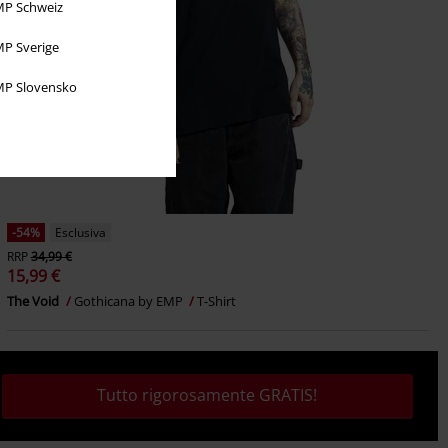
P Schweiz
P Sverige
P Slovensko
-54%
Esclusiva
RRP
34,99 €
15,99 €
The Void
Gothicana by EMP
T-Shirt
Tutto rigorosamente GRATIS!