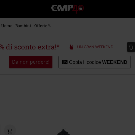
EMP
-
Musica,
Film,
Uomo
Bambini
Offerte %
Serie
TV
&
0
0
5% di sconto extra!*
UN GRAN WEEKEND
Videogame
merch
-
Da non perdere!
Copia il codice
WEEKEND
Abbigliamento
Alternativo