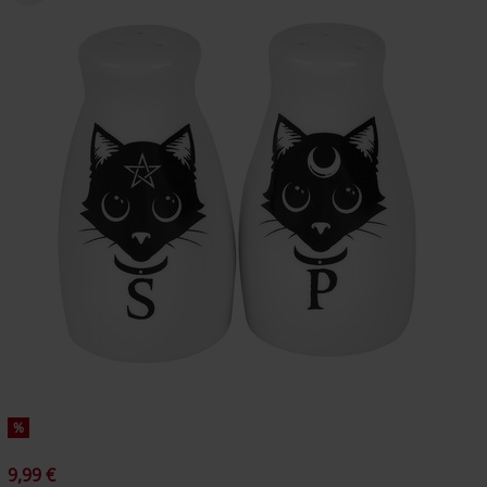
%
9,99 €