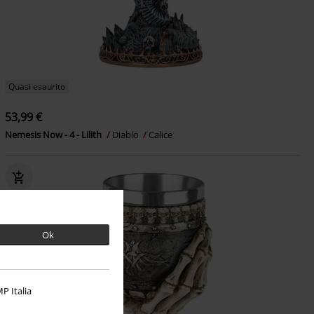
Quasi esaurito
53,99 €
Nemesis Now - 4 - Lilith
Diablo
Calice
Ok
P Italia