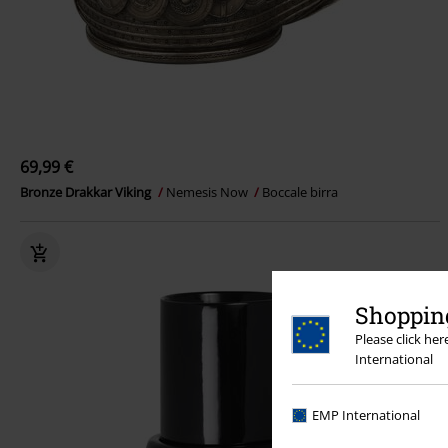
69,99 €
Bronze Drakkar Viking
Nemesis Now
Boccale birra
Shopping
Please click he
International
EMP International