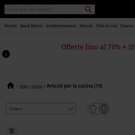
Vai al
Cerca
Cerca
contenuto
Punto
nel
di
principale
catalogo
ritiro
Novità
Band Merch
Intrattenimento
Marchi
Stile di vita
Donna
Offerte fino al 70% + 1
Articoli per la cucina (19)
Stile
Gothic