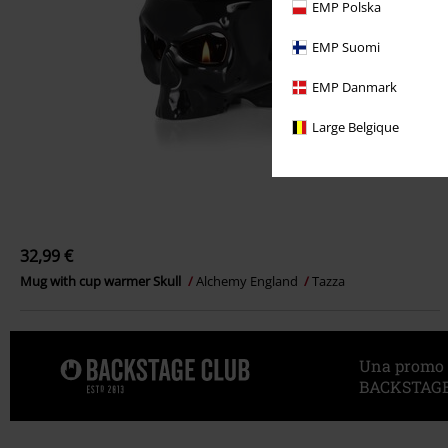
EMP Polska
EMP Suomi
EMP Danmark
Large Belgique
32,99 €
Mug with cup warmer Skull
Alchemy England
Tazza
Una promo sp
BACKSTAGE