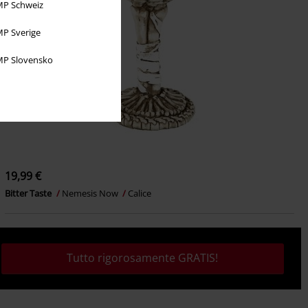
P Schweiz
P Sverige
P Slovensko
19,99 €
Bitter Taste
Nemesis Now
Calice
Tutto rigorosamente GRATIS!