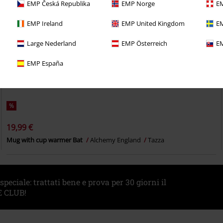
EMP Česká Republika
EMP Norge
EM
EMP Ireland
EMP United Kingdom
EM
Large Nederland
EMP Österreich
EM
EMP España
%
19,99 €
Mug with cup warmer Bat
Alchemy England
Tazza
eciale: trattati bene e prova per 30 giorni il
 CLUB!