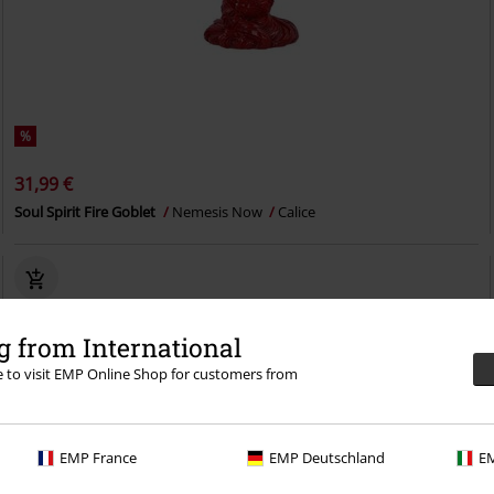
%
31,99 €
Soul Spirit Fire Goblet
Nemesis Now
Calice
 from International
re to visit EMP Online Shop for customers from
EMP France
EMP Deutschland
EM