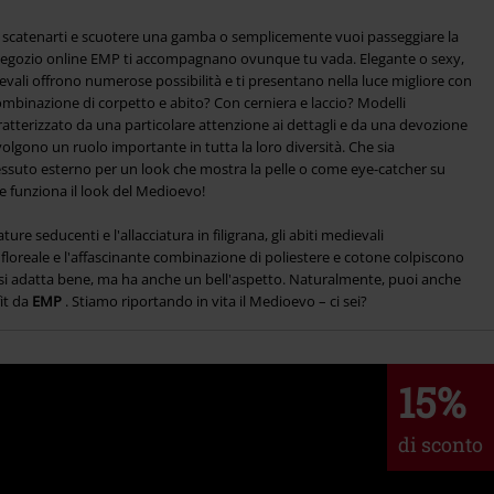
scatenarti e scuotere una gamba o semplicemente vuoi passeggiare la
egozio online EMP ti accompagnano ovunque tu vada. Elegante o sexy,
vali offrono numerose possibilità e ti presentano nella luce migliore con
 combinazione di corpetto e abito? Con cerniera e laccio? Modelli
aratterizzato da una particolare attenzione ai dettagli e da una devozione
svolgono un ruolo importante in tutta la loro diversità. Che sia
tessuto esterno per un look che mostra la pelle o come eye-catcher su
che funziona il look del Medioevo!
ature seducenti e l'allacciatura in filigrana, gli abiti medievali
o floreale e l'affascinante combinazione di poliestere e cotone colpiscono
 si adatta bene, ma ha anche un bell'aspetto. Naturalmente, puoi anche
fit da
EMP
. Stiamo riportando in vita il Medioevo – ci sei?
15%
di sconto