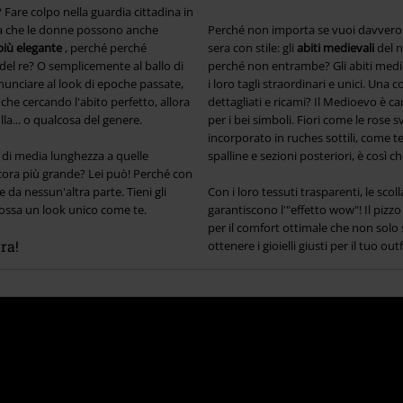
Fare colpo nella guardia cittadina in
cia che le donne possono anche
Perché non importa se vuoi davvero 
più elegante
, perché perché
sera con stile: gli
abiti medievali
del n
del re? O semplicemente al ballo di
perché non entrambe? Gli abiti medie
inunciare al look di epoche passate,
i loro tagli straordinari e unici. Una
nche cercando l'abito perfetto, allora
dettagliati e ricami? Il Medioevo è c
la... o qualcosa del genere.
per i bei simboli. Fiori come le rose 
incorporato in ruches sottili, come 
, di media lunghezza a quelle
spalline e sezioni posteriori, è così 
cora più grande? Lei può! Perché con
 da nessun'altra parte. Tieni gli
Con i loro tessuti trasparenti, le scoll
dossa un look unico come te.
garantiscono l'"effetto wow"! Il pizz
per il comfort ottimale che non solo
ra!
ottenere i gioielli giusti per il tuo out