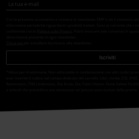
Con la presente acconsento a ricevere le newsletter EMP e do il consenso ad ut
informative periodiche riguardanti i prodotti trattati. Sono al corrente che i mi
conformità con la
Politica sulla Privacy
. Potrò revocare tale consenso in qualu
disiscrizione presente in ogni newsletter.
Clicca qui
per annullare liscrizione alla newsletter.
Iscriviti
*Attivo per 4 settimane. Non utilizzabile in combinazione con altri codici pro
aver inserito il codice nel campo dedicato del carrello. Libri, media (CD, DVD, vini
Rammstein, (Till) Lindemann, Die Ärzte, Die Toten Hosen, Feine Sahne Fischfil
e articoli che prevedono una donazione nel prezzo sono esclusi dalla promo.