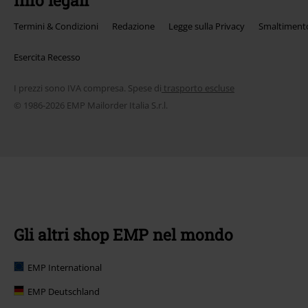
Info legali
Termini & Condizioni
Redazione
Legge sulla Privacy
Smaltimento 
Esercita Recesso
I prezzi sono IVA compresa. Spese di
trasporto escluse
© 1986-2026 EMP Mailorder Italia S.r.l.
Gli altri shop EMP nel mondo
EMP International
EMP Deutschland