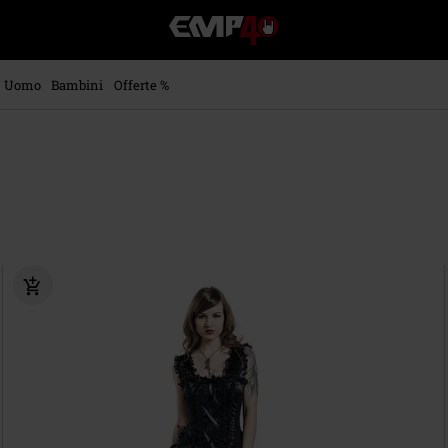
EMP
-
Musica,
Film,
Uomo
Bambini
Offerte %
Serie
TV
&
Videogame
merch
-
Abbigliamento
Alternativo