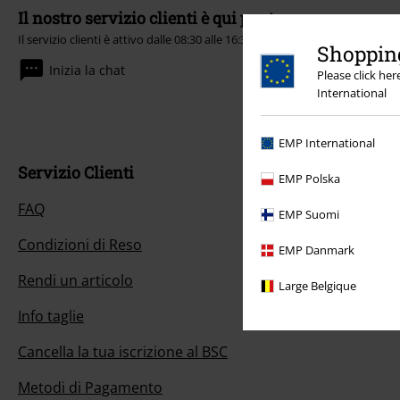
Il nostro servizio clienti è qui per te
Il servizio clienti è attivo dalle 08:30 alle 16:30 (Lun - Ven, esclusi festivi).
I
Shopping
Inizia la chat
Please click he
International
EMP International
Servizio Clienti
EMP Polska
FAQ
EMP Suomi
Condizioni di Reso
EMP Danmark
Rendi un articolo
Large Belgique
Info taglie
Cancella la tua iscrizione al BSC
Metodi di Pagamento