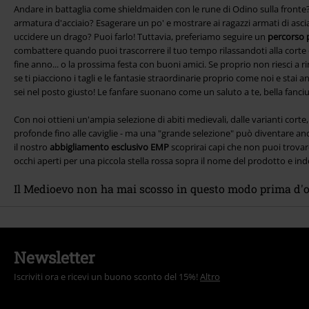
Andare in battaglia come shieldmaiden con le rune di Odino sulla fronte? 
armatura d'acciaio? Esagerare un po' e mostrare ai ragazzi armati di as
uccidere un drago? Puoi farlo! Tuttavia, preferiamo seguire un
percorso 
combattere quando puoi trascorrere il tuo tempo rilassandoti alla corte 
fine anno... o la prossima festa con buoni amici. Se proprio non riesci a r
se ti piacciono i tagli e le fantasie straordinarie proprio come noi e stai a
sei nel posto giusto! Le fanfare suonano come un saluto a te, bella fanciul
Con noi ottieni un'ampia selezione di abiti medievali, dalle varianti corte
profonde fino alle caviglie - ma una "grande selezione" può diventare an
il nostro
abbigliamento esclusivo EMP
scoprirai capi che non puoi trovare
occhi aperti per una piccola stella rossa sopra il nome del prodotto e in
Il Medioevo non ha mai scosso in questo modo prima d'o
Newsletter
Iscriviti ora e ricevi un buono sconto del 15%!
Altro