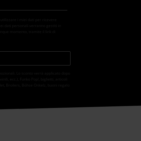
ilizzare i miei dati per ricevere
ei dati personali verranno gestiti in
nque momento, tramite il link di
mozionali. Lo sconto verrà applicato dopo
li, ecc.), Funko Pop!, biglietti, articoli
et, Broilers, Böhse Onkelz, buoni regalo