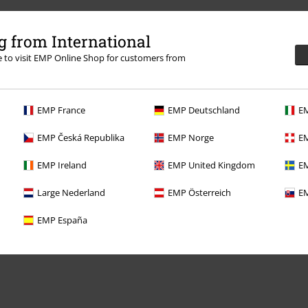
nformazioni ulteriori
 from International
re to visit EMP Online Shop for customers from
EMP France
EMP Deutschland
EM
Offerte per te
EMP Česká Republika
EMP Norge
EM
Concorsi
EMP Ireland
EMP United Kingdom
EM
Regala un buono EMP
Large Nederland
EMP Österreich
EM
Sconto EMP per studenti
EMP España
EMP Backstage Club