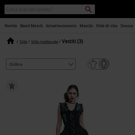
Vai al
Cerca
Cerca
contenuto
Punto
nel
di
principale
catalogo
ritiro
Novità
Band Merch
Intrattenimento
Marchi
Stile di vita
Donna
Vestiti (3)
Stile
Stile medievale