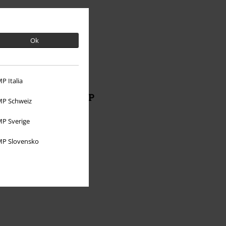
Ok
P Italia
Informazioni su EMP
P Schweiz
Eventi EMP
P Sverige
Programmi partner
P Slovensko
Sostenibilità