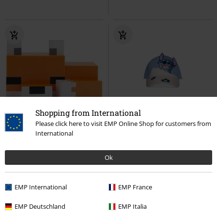
Shopping from International
Please click here to visit EMP Online Shop for customers from
International
26,99 €
32,99 €
Fox
Minecraft
Lampade
Beach Day Stitch
Lilo & Stitch
Ok
Cappello
EMP International
EMP France
EMP Deutschland
EMP Italia