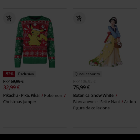
-52%
Esclusiva
Quasi esaurito
RRP
69,99 €
RRP
106,95 €
32,99 €
75,99 €
Pikachu - Pika, Pika!
Pokémon
Botanical Snow White
Christmas jumper
Biancaneve e i Sette Nani
Action
Figure da collezione