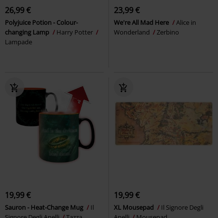
26,99 €
23,99 €
Polyjuice Potion - Colour-
We're All Mad Here
Alice in
changing Lamp
Harry Potter
Wonderland
Zerbino
Lampade
19,99 €
19,99 €
Sauron - Heat-Change Mug
Il
XL Mousepad
Il Signore Degli
Signore Degli Anelli
Tazza
Anelli
Mousepad