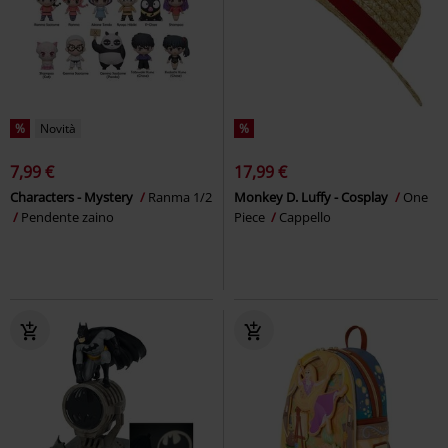
%
Novità
%
7,99 €
17,99 €
Characters - Mystery
Ranma 1/2
Monkey D. Luffy - Cosplay
One
Pendente zaino
Piece
Cappello