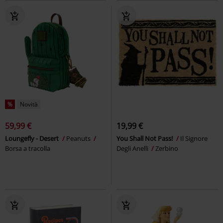
%
Novità
59,99 €
19,99 €
Loungefly - Desert
Peanuts
You Shall Not Pass!
Il Signore
Borsa a tracolla
Degli Anelli
Zerbino