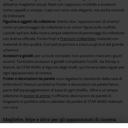
abbiamo magliette casual, felpe con cappuccio morbide e accessori
come cappelli o sciarpe. I capi non sono solo eleganti, ma anche comodi
da indossare.
Figurine e oggetti da collezione
: Niente dice “appassionato di cinema”
come un personaggio da collezione o un action figure sullo scaffale.
Lasciati ispirare dalla nostra ampia selezione di personaggi da collezione
con licenza ufficiale, Funko Pop! e
Premium Collectibles
realizzati con
materiali di alta qualità. Così potrai portare a casa tua gli eroi del grande
schermo!
Accessori e gioielli
: per un look completo non possono mancare i giusti
accenti. Tantissimi accessori e gioielli completano l'outfit. Da Disney a
Marvel, da STAR WARS al Signore degli Anelli, qui troverai idee regalo per
ogni appassionato di cinema.
Poster e decorazioni da parete
: vuoi regalare lo stendardo della casa di
Grifondoro? Nessun problema! Poster e decorazioni da parete fanno
parte dell'equipaggiamento di base di ogni cinefilo. Oltre a un'ampia
selezione di
poster di anime
, ti offriamo decorazioni da parete di
Hogwarts in perfetto stile o calendari da parete di STAR WARS realizzati
con cura.
Magliette, felpe e altro per gli appassionati di cinema