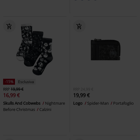
-15%
Esclusiva
RRP
19,99 €
RRP
24,99 €
16,99 €
19,99 €
Skulls And Cobwebs
Nightmare
Logo
Spider-Man
Portafoglio
Before Christmas
Calzini