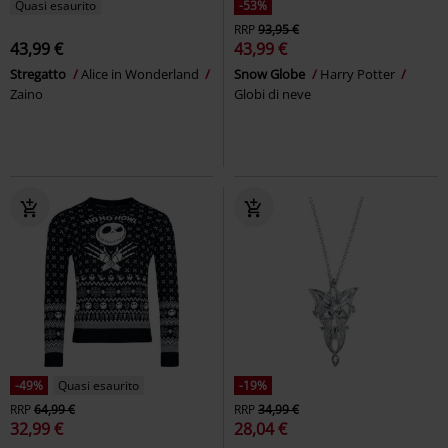
Quasi esaurito
-53%
RRP
93,95 €
43,99 €
43,99 €
Stregatto
Alice in Wonderland
Snow Globe
Harry Potter
Zaino
Globi di neve
-49%
Quasi esaurito
-19%
RRP
64,99 €
RRP
34,99 €
32,99 €
28,04 €