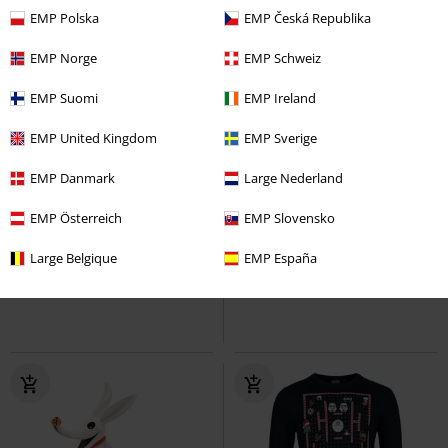
EMP Polska
EMP Česká Republika
EMP Norge
EMP Schweiz
EMP Suomi
EMP Ireland
EMP United Kingdom
EMP Sverige
EMP Danmark
Large Nederland
Quasi esaurito
EMP Österreich
EMP Slovensko
32,99 €
24,99 €
Gum Gum Fruit
One Piece
Welcome
Jurassic Park
Zerbino
Large Belgique
EMP España
Lampada da tavolo