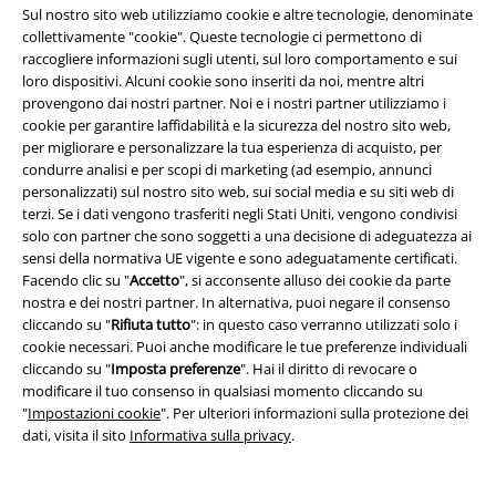
Con la nostra
ampia collezione di magliette e felpe con cappuccio
potrai
Sul nostro sito web utilizziamo cookie e altre tecnologie, denominate
rendere felici gli appassionati di cinema e i nerd di ogni genere. I fan di
collettivamente "cookie". Queste tecnologie ci permettono di
Naruto, Dragon Ball Z o One Piece troveranno da noi le
magliette anime
raccogliere informazioni sugli utenti, sul loro comportamento e sui
giuste. Per gli amici di Harley Quinn o del Joker, da noi troverai magliette
loro dispositivi. Alcuni cookie sono inseriti da noi, mentre altri
e top di
Batman
.
provengono dai nostri partner. Noi e i nostri partner utilizziamo i
Per le giornate fredde
offriamo a te e ai tuoi amici
felpe con cappuccio e
cookie per garantire laffidabilità e la sicurezza del nostro sito web,
maglioni di Harry Potter
dallo stile impeccabile. Abbiamo anche
per migliorare e personalizzare la tua esperienza di acquisto, per
un'ampia selezione di abbigliamento speciale, come giacche, cardigan,
condurre analisi e per scopi di marketing (ad esempio, annunci
felpe e molto altro. Dai film più famosi alle serie più amate, ce n'è per
personalizzati) sul nostro sito web, sui social media e su siti web di
tutti i gusti!
terzi. Se i dati vengono trasferiti negli Stati Uniti, vengono condivisi
solo con partner che sono soggetti a una decisione di adeguatezza ai
sensi della normativa UE vigente e sono adeguatamente certificati.
Perfetti per l'home cinema: accessori per la casa con
Facendo clic su "
Accetto
", si acconsente alluso dei cookie da parte
motivi ispirati a film e serie TV
nostra e dei nostri partner. In alternativa, puoi negare il consenso
cliccando su "
Rifiuta tutto
": in questo caso verranno utilizzati solo i
Stai per andare al cinema o passare una serata sul divano a guardare un
cookie necessari. Puoi anche modificare le tue preferenze individuali
film e sei ancora alla ricerca del merchandising giusto? Abbiamo
gadget
cliccando su "
Imposta preferenze
". Hai il diritto di revocare o
utili e decorazioni per la casa
ispirati ai film e alle serie TV più famosi!
modificare il tuo consenso in qualsiasi momento cliccando su
Dalle tazze divertenti ai poster perfetti, da noi troverai oggetti suggestivi
"
Impostazioni cookie
". Per ulteriori informazioni sulla protezione dei
per la tua casa. Ti garantiamo il regalo giusto per gli amanti del cinema e
dati, visita il sito
Informativa sulla privacy
.
i fanatici delle serie TV!
Poster e decorazioni da parete
: non tutte le pareti devono rimanere
libere per il proiettore. Per tutte le altre abbiamo poster e decorazioni