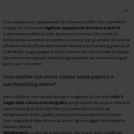
Cosa regalare a un appassionato di cinema e cinefilo? Non scervellarti
troppo! Da noi troverai
regali per appassionati di cinema e serie TV
.
L'alternativa perfetta al solito buono per il cinema! Che si tratti di
fantascienza, avventure di supereroi o classici: per gli amanti del cinema
offriamo articoli ufficiali dell'universo Marvel, merchandising galattico di
STAR WARS, magici gadget di Harry Potter e altri articoli tratti da classici
del cinema e blockbuster attuali! Scegli qualcosa per te e trova il regalo
giusto per i tuoi amici!
Cosa sarebbe una serata cinema senza popcorn e
merchandising adatto?
Non ti offriamo solo semplici poster o magliette. Da noi trovi
tutto il
meglio della cultura cinematografica
per gli amanti del cinema. Abbiamo
merchandising di serie e film famosi e meno famosi. Oltre ad
abbigliamento di alta qualità, troverai una vasta selezione di Funko
Pop!, magliette e felpe alla moda, action figure e oggetti da collezione
davvero speciali.
Abbigliamento
: a ogni fan il capo giusto. Per maghi, Jedi e cinefili vari