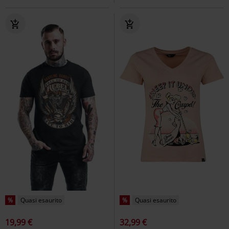
%
Quasi esaurito
%
Quasi esaurito
19,99 €
32,99 €