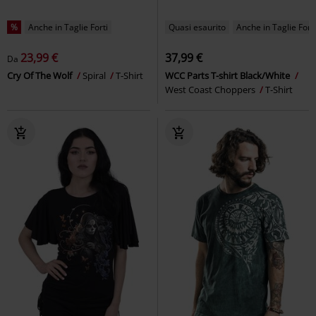
%
Anche in Taglie Forti
Quasi esaurito
Anche in Taglie Forti
23,99 €
37,99 €
Da
Cry Of The Wolf
Spiral
T-Shirt
WCC Parts T-shirt Black/White
West Coast Choppers
T-Shirt