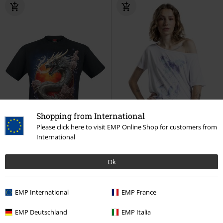
Shopping from International
Please click here to visit EMP Online Shop for customers from
International
Ok
Anche in Taglie Forti
-32%
Esclusiva
RRP
24,99 €
EMP International
EMP France
19,99 €
16,99 €
Sun Dragon
Spiral
T-Shirt
Carried by wings
Full Volume by
EMP Deutschland
EMP Italia
EMP
T-Shirt