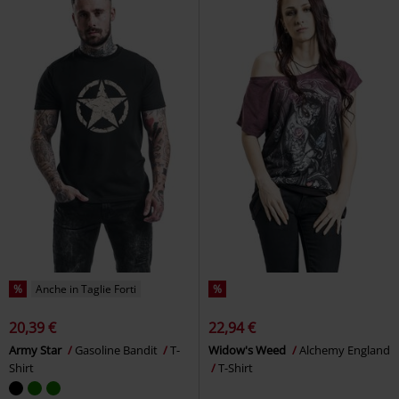
%
Anche in Taglie Forti
%
20,39 €
22,94 €
Army Star
Gasoline Bandit
T-
Widow's Weed
Alchemy England
Shirt
T-Shirt