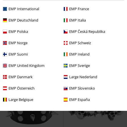
EMP International
EMP France
-26%
Esclusiva
-27%
Esclusiva
EMP Deutschland
EMP Italia
RRP
21,99 €
RRP
19,99 €
16,14 €
14,44 €
EMP Polska
EMP Česká Republika
Star Mix
RED by EMP
Set
Skulls
Leather Skulls
Set
EMP Norge
EMP Schweiz
braccialetti
braccialetti
EMP Suomi
EMP Ireland
EMP United Kingdom
EMP Sverige
EMP Danmark
Large Nederland
EMP Österreich
EMP Slovensko
Large Belgique
EMP España