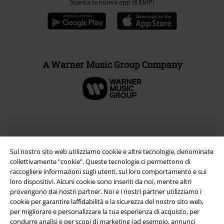
Scarica la nuova app di EMP!
A Warner Music Group Company
Sul nostro sito web utilizziamo cookie e altre tecnologie, denominate
collettivamente "cookie". Queste tecnologie ci permettono di
raccogliere informazioni sugli utenti, sul loro comportamento e sui
loro dispositivi. Alcuni cookie sono inseriti da noi, mentre altri
provengono dai nostri partner. Noi e i nostri partner utilizziamo i
cookie per garantire laffidabilità e la sicurezza del nostro sito web,
Info legali
per migliorare e personalizzare la tua esperienza di acquisto, per
condurre analisi e per scopi di marketing (ad esempio, annunci