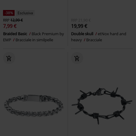
-38%
Esclusiva
RRP
12,99 €
RRP
21,90 €
7,99 €
19,99 €
Braided Basic
Black Premium by
Double skull
etNox hard and
EMP
Bracciale in similpelle
heavy
Bracciale