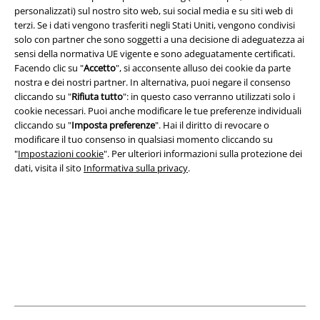
Termini & Condizioni
personalizzati) sul nostro sito web, sui social media e su siti web di
terzi. Se i dati vengono trasferiti negli Stati Uniti, vengono condivisi
Redazione
solo con partner che sono soggetti a una decisione di adeguatezza ai
sensi della normativa UE vigente e sono adeguatamente certificati.
Facendo clic su "
Accetto
", si acconsente alluso dei cookie da parte
Legge sulla Privacy
nostra e dei nostri partner. In alternativa, puoi negare il consenso
cliccando su "
Rifiuta tutto
": in questo caso verranno utilizzati solo i
Smaltimento rifiuti e protezione dell’ambiente
cookie necessari. Puoi anche modificare le tue preferenze individuali
cliccando su "
Imposta preferenze
". Hai il diritto di revocare o
Dichiarazione di Conformità
modificare il tuo consenso in qualsiasi momento cliccando su
"
Impostazioni cookie
". Per ulteriori informazioni sulla protezione dei
Informazioni sull'accessibilità
dati, visita il sito
Informativa sulla privacy
.
Impostazioni cookie
Esercita Recesso
I prezzi sono IVA compresa. Spese di
trasporto escluse
© 1986-2026 EMP Mailorder Italia S.r.l.