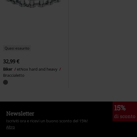
Quasi esaurito
32,99 €
Biker
etNox hard and heavy
Braccialetto
15%
Newsletter
di sconto
Iscriviti ora e ricevi un buono sconto del 15%!
Altro