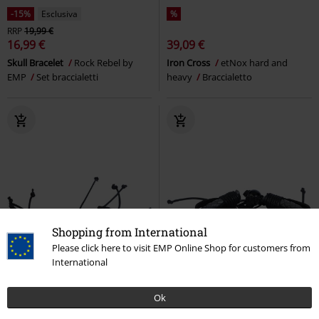
-15%
Esclusiva
%
RRP
19,99 €
16,99 €
39,09 €
Skull Bracelet
Rock Rebel by
Iron Cross
etNox hard and
EMP
Set braccialetti
heavy
Braccialetto
Shopping from International
Please click here to visit EMP Online Shop for customers from
International
Ok