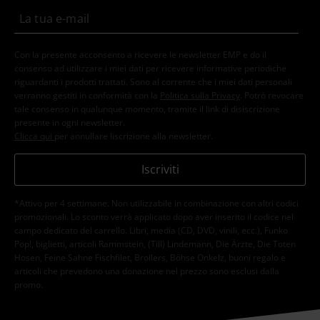
Con la presente acconsento a ricevere le newsletter EMP e do il
consenso ad utilizzare i miei dati per ricevere informative periodiche
riguardanti i prodotti trattati. Sono al corrente che i miei dati personali
verranno gestiti in conformità con la
Politica sulla Privacy
. Potrò revocare
tale consenso in qualunque momento, tramite il link di disiscrizione
presente in ogni newsletter.
Clicca qui
per annullare liscrizione alla newsletter.
Iscriviti
*Attivo per 4 settimane. Non utilizzabile in combinazione con altri codici
promozionali. Lo sconto verrà applicato dopo aver inserito il codice nel
campo dedicato del carrello. Libri, media (CD, DVD, vinili, ecc.), Funko
Pop!, biglietti, articoli Rammstein, (Till) Lindemann, Die Ärzte, Die Toten
Hosen, Feine Sahne Fischfilet, Broilers, Böhse Onkelz, buoni regalo e
articoli che prevedono una donazione nel prezzo sono esclusi dalla
promo.