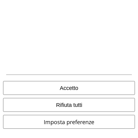
Accetto
-30%
Esclusiva
Rifiuta tutti
RRP
Da
22,99 €
15,99 €
14,99 €
Da
Imposta preferenze
Can You Read My Mind
RED by
Rock Chain
etNox
Collana
EMP
T-Shirt
+9