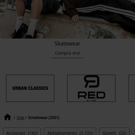
Skatewear
Compra ora!
Stile
Streetwear (2931)
Accessori
(182)
Abbigliamento
(2.725)
Gioielli
(22)