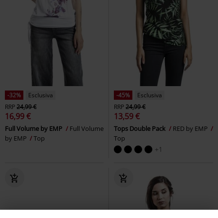
-32%
Esclusiva
-45%
Esclusiva
RRP
24,99 €
RRP
24,99 €
16,99 €
13,59 €
Full Volume by EMP
Full Volume
Tops Double Pack
RED by EMP
by EMP
Top
Top
+1