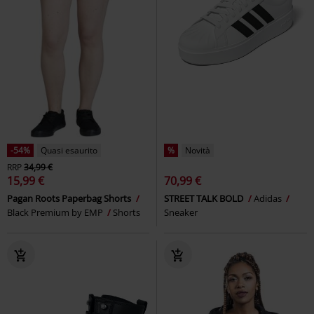
-54%
Quasi esaurito
%
Novità
RRP
34,99 €
15,99 €
70,99 €
Pagan Roots Paperbag Shorts
STREET TALK BOLD
Adidas
Black Premium by EMP
Shorts
Sneaker