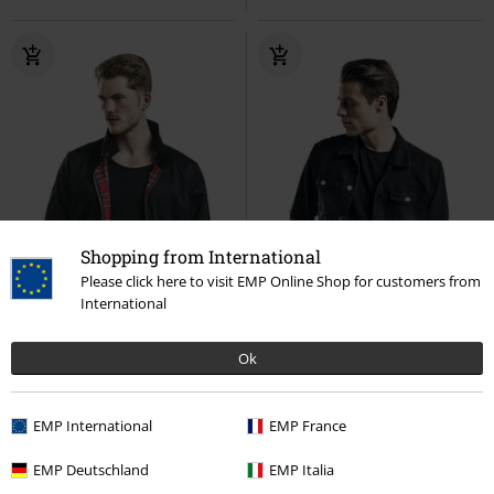
Shopping from International
Please click here to visit EMP Online Shop for customers from
International
Ok
EMP International
EMP France
-23%
Esclusiva
-21%
Esclusiva
RRP
Da
59,99 €
RRP
Da
69,99 €
EMP Deutschland
EMP Italia
45,89 €
55,24 €
Da
Da