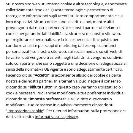
Sul nostro sito web utilizziamo cookie e altre tecnologie, denominate
collettivamente "cookie". Queste tecnologie ci permettono di
raccogliere informazioni sugli utenti, sul loro comportamento e sui
loro dispositivi. Alcuni cookie sono inseriti da noi, mentre altri
provengono dai nostri partner. Noi e i nostri partner utilizziamo i
cookie per garantire laffidabilità e la sicurezza del nostro sito web,
per migliorare e personalizzare la tua esperienza di acquisto, per
condurre analisi e per scopi di marketing (ad esempio, annunci
personalizzati) sul nostro sito web, sui social media e su siti web di
terzi. Se i dati vengono trasferiti negli Stati Uniti, vengono condivisi
solo con partner che sono soggetti a una decisione di adeguatezza ai
sensi della normativa UE vigente e sono adeguatamente certificati.
Facendo clic su "
Accetto
", si acconsente alluso dei cookie da parte
%
Quasi esaurito
Esclusiva
Anche in Taglie Forti
nostra e dei nostri partner. In alternativa, puoi negare il consenso
cliccando su "
Rifiuta tutto
": in questo caso verranno utilizzati solo i
75,99 €
14,99 €
Da
cookie necessari. Puoi anche modificare le tue preferenze individuali
Locut
Etnies
Sneaker
Long Back Shaped Slub Tee
RED
cliccando su "
Imposta preferenze
". Hai il diritto di revocare o
by EMP
T-Shirt
modificare il tuo consenso in qualsiasi momento cliccando su
"
Impostazioni cookie
". Per ulteriori informazioni sulla protezione dei
dati, visita il sito
Informativa sulla privacy
.