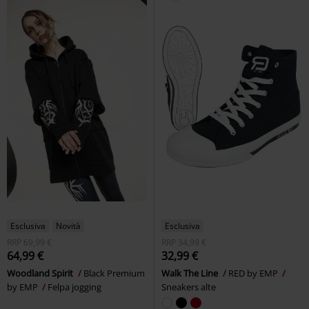
Esclusiva
Novità
Esclusiva
RRP
69,99 €
RRP
34,99 €
64,99 €
32,99 €
Woodland Spirit
Black Premium
Walk The Line
RED by EMP
by EMP
Felpa jogging
Sneakers alte