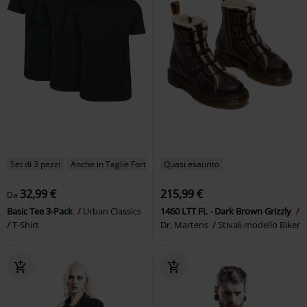
Set di 3 pezzi
Anche in Taglie Forti
Quasi esaurito
32,99 €
215,99 €
Da
Basic Tee 3-Pack
Urban Classics
1460 LTT FL - Dark Brown Grizzly
T-Shirt
Dr. Martens
Stivali modello Biker