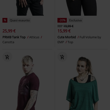
%
Quasi esaurito
-20%
Esclusiva
RRP
19,99 €
25,99 €
15,99 €
PRMB Tank Top
Atticus
Cute Morbid
Full Volume by
Canotta
EMP
Top