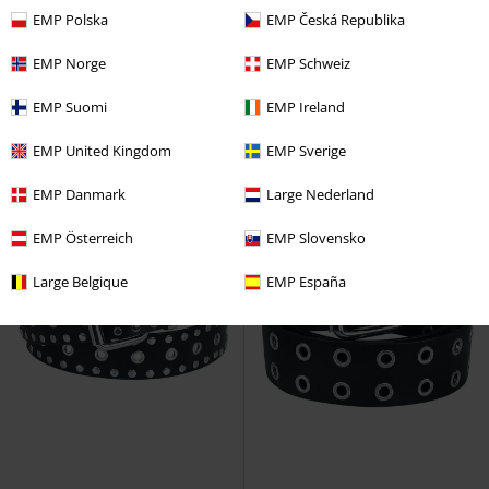
Larger Than Life Bomber Jacket
Denim Jacket with Sweat Sleeves
EMP Polska
EMP Česká Republika
RED by EMP
Giacca di mezza
and Hood
RED by EMP
stagione
Giubbetto di jeans
EMP Norge
EMP Schweiz
EMP Suomi
EMP Ireland
EMP United Kingdom
EMP Sverige
EMP Danmark
Large Nederland
EMP Österreich
EMP Slovensko
Large Belgique
EMP España