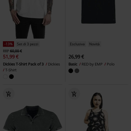
-13%
Set di 3 pezzi
Esclusiva
Novità
RRP
60,00 €
51,99 €
26,99 €
Dickies T-Shirt Pack of 3
Dickies
Basic
RED by EMP
Polo
T-Shirt