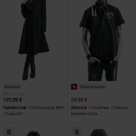
Esclusiva
%
Quasi esaurito
RRP
119,99 €
107,99 €
59,99 €
Ophelia Coat
Gothicana by EMP
Shinrock
GoodYear
Camicia
Cappotti
Maniche Corte