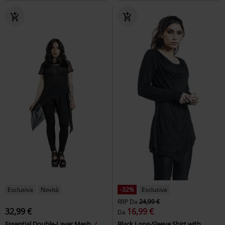
Esclusiva
Novità
-32%
Esclusiva
RRP
Da
24,99 €
32,99 €
16,99 €
Da
Essential Double-Layer Mesh
Black Long-Sleeve Shirt with