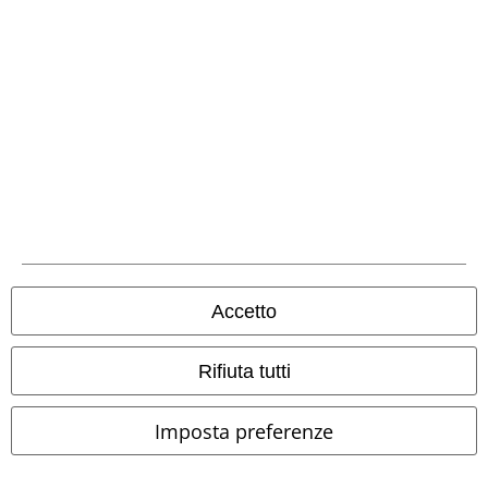
Metodi di Pagamento
Bonifico bancario
Contrassegno
Accetto
Spedizione
Rifiuta tutti
Imposta preferenze
App EMP