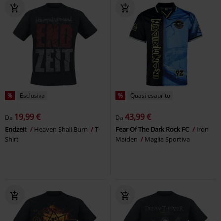
%
Esclusiva
%
Quasi esaurito
19,99 €
43,99 €
Da
Da
Endzeit
Heaven Shall Burn
T-
Fear Of The Dark Rock FC
Iron
Shirt
Maiden
Maglia Sportiva