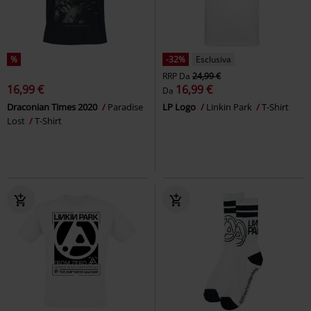
%
-32%
Esclusiva
RRP
Da
24,99 €
16,99 €
16,99 €
Da
Draconian Times 2020
Paradise
LP Logo
Linkin Park
T-Shirt
Lost
T-Shirt