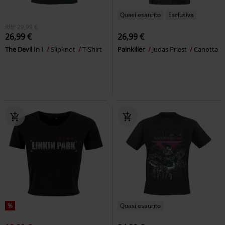
Quasi esaurito
Esclusiva
RRP
29,99 €
26,99 €
26,99 €
The Devil In I
Slipknot
T-Shirt
Painkiller
Judas Priest
Canotta
%
Quasi esaurito