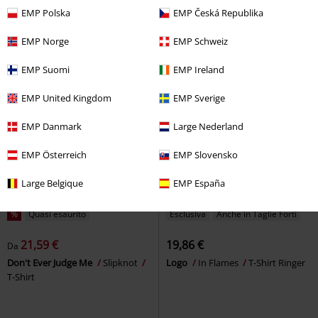
T-Shirt
Maiden
T-Shirt
EMP Polska
EMP Česká Republika
EMP Norge
EMP Schweiz
EMP Suomi
EMP Ireland
EMP United Kingdom
EMP Sverige
EMP Danmark
Large Nederland
EMP Österreich
EMP Slovensko
Large Belgique
EMP España
%
Quasi esaurito
Esclusiva
Anche in Taglie Forti
21,59 €
19,86 €
Da
Don't Ever Judge Me
Slipknot
Logo
In Flames
T-Shirt Ringer
T-Shirt