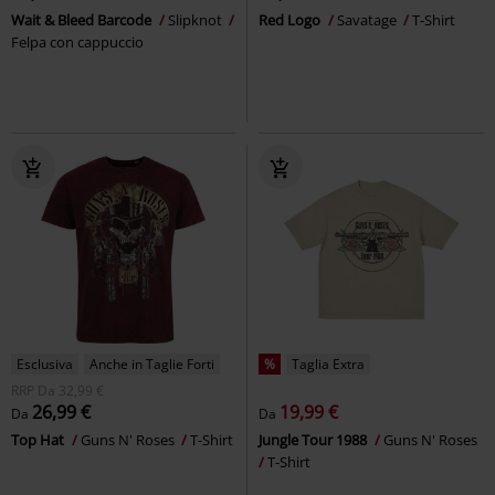
Wait & Bleed Barcode
Slipknot
Red Logo
Savatage
T-Shirt
Felpa con cappuccio
Esclusiva
Anche in Taglie Forti
%
Taglia Extra
RRP
Da
32,99 €
26,99 €
19,99 €
Da
Da
Top Hat
Guns N' Roses
T-Shirt
Jungle Tour 1988
Guns N' Roses
T-Shirt