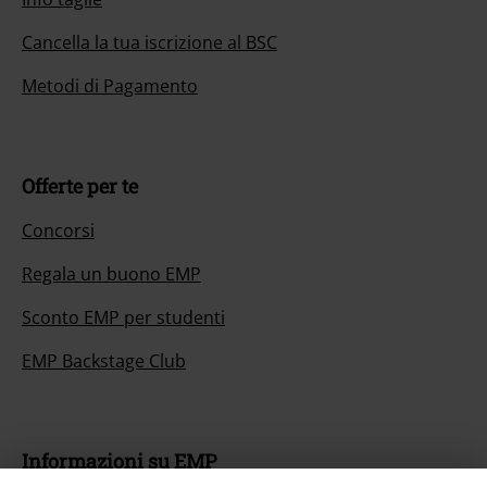
Cancella la tua iscrizione al BSC
Metodi di Pagamento
Offerte per te
Concorsi
Regala un buono EMP
Sconto EMP per studenti
EMP Backstage Club
Informazioni su EMP