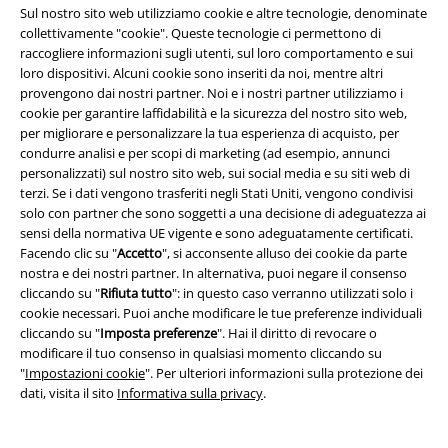
Sul nostro sito web utilizziamo cookie e altre tecnologie, denominate
Eventi EMP
collettivamente "cookie". Queste tecnologie ci permettono di
raccogliere informazioni sugli utenti, sul loro comportamento e sui
Programmi partner
loro dispositivi. Alcuni cookie sono inseriti da noi, mentre altri
provengono dai nostri partner. Noi e i nostri partner utilizziamo i
Sostenibilità
cookie per garantire laffidabilità e la sicurezza del nostro sito web,
per migliorare e personalizzare la tua esperienza di acquisto, per
condurre analisi e per scopi di marketing (ad esempio, annunci
personalizzati) sul nostro sito web, sui social media e su siti web di
terzi. Se i dati vengono trasferiti negli Stati Uniti, vengono condivisi
solo con partner che sono soggetti a una decisione di adeguatezza ai
sensi della normativa UE vigente e sono adeguatamente certificati.
Facendo clic su "
Accetto
", si acconsente alluso dei cookie da parte
nostra e dei nostri partner. In alternativa, puoi negare il consenso
cliccando su "
Rifiuta tutto
": in questo caso verranno utilizzati solo i
Seguici online!
cookie necessari. Puoi anche modificare le tue preferenze individuali
cliccando su "
Imposta preferenze
". Hai il diritto di revocare o
modificare il tuo consenso in qualsiasi momento cliccando su
"
Impostazioni cookie
". Per ulteriori informazioni sulla protezione dei
dati, visita il sito
Informativa sulla privacy
.