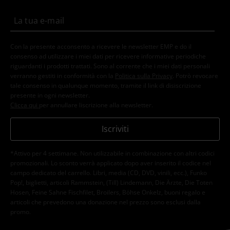
Con la presente acconsento a ricevere le newsletter EMP e do il
consenso ad utilizzare i miei dati per ricevere informative periodiche
riguardanti i prodotti trattati. Sono al corrente che i miei dati personali
verranno gestiti in conformità con la
Politica sulla Privacy
. Potrò revocare
tale consenso in qualunque momento, tramite il link di disiscrizione
presente in ogni newsletter.
Clicca qui
per annullare liscrizione alla newsletter.
Iscriviti
*Attivo per 4 settimane. Non utilizzabile in combinazione con altri codici
promozionali. Lo sconto verrà applicato dopo aver inserito il codice nel
campo dedicato del carrello. Libri, media (CD, DVD, vinili, ecc.), Funko
Pop!, biglietti, articoli Rammstein, (Till) Lindemann, Die Ärzte, Die Toten
Hosen, Feine Sahne Fischfilet, Broilers, Böhse Onkelz, buoni regalo e
articoli che prevedono una donazione nel prezzo sono esclusi dalla
promo.