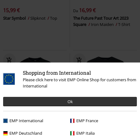
15,99 €
16,99 €
Da
Star Symbol
Slipknot
Top
The Future Past Tour Art 2023
Square
Iron Maiden
T-Shirt
Shopping from International
Please click here to visit EMP Online Shop for customers from
International
Ok
Quasi esaurito
Esclusiva
-54%
Esclusiva
EMP International
EMP France
RRP
Da
49,99 €
RRP
43,99 €
32,99 €
19,99 €
Da
EMP Deutschland
EMP Italia
EMP Signature Collection
Gojira
EMP Signature Collection
Iron