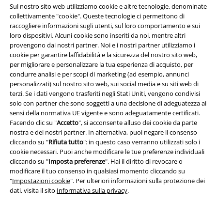
Sul nostro sito web utilizziamo cookie e altre tecnologie, denominate
Sostenibilità
collettivamente "cookie". Queste tecnologie ci permettono di
raccogliere informazioni sugli utenti, sul loro comportamento e sui
loro dispositivi. Alcuni cookie sono inseriti da noi, mentre altri
provengono dai nostri partner. Noi e i nostri partner utilizziamo i
cookie per garantire laffidabilità e la sicurezza del nostro sito web,
per migliorare e personalizzare la tua esperienza di acquisto, per
condurre analisi e per scopi di marketing (ad esempio, annunci
personalizzati) sul nostro sito web, sui social media e su siti web di
terzi. Se i dati vengono trasferiti negli Stati Uniti, vengono condivisi
solo con partner che sono soggetti a una decisione di adeguatezza ai
Seguici online!
sensi della normativa UE vigente e sono adeguatamente certificati.
Facendo clic su "
Accetto
", si acconsente alluso dei cookie da parte
nostra e dei nostri partner. In alternativa, puoi negare il consenso
cliccando su "
Rifiuta tutto
": in questo caso verranno utilizzati solo i
cookie necessari. Puoi anche modificare le tue preferenze individuali
cliccando su "
Imposta preferenze
". Hai il diritto di revocare o
modificare il tuo consenso in qualsiasi momento cliccando su
"
Impostazioni cookie
". Per ulteriori informazioni sulla protezione dei
dati, visita il sito
Informativa sulla privacy
.