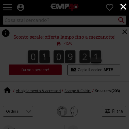
×
EMP
0
-
Musica,
Cerca
Cerca
Punto
Film,
nel
di
Serie
catalogo
ritiro
TV
Sconto serale: offerta lampo fino a mezzanotte!
&
-15%
Videogame
merch
0
1
0
9
2
0
0
1
0
9
1
2
9
0
1
1
9
-
Abbigliamento
Alternativo
Da non perdere!
Copia il codice
AFTERWORK
Abbigliamento & accessori
Scarpe & Calzini
Sneakers (203)
Filtra