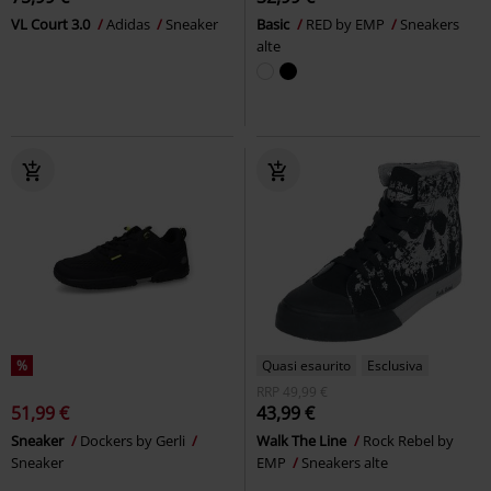
VL Court 3.0
Adidas
Sneaker
Basic
RED by EMP
Sneakers
alte
%
Quasi esaurito
Esclusiva
RRP
49,99 €
51,99 €
43,99 €
Sneaker
Dockers by Gerli
Walk The Line
Rock Rebel by
Sneaker
EMP
Sneakers alte