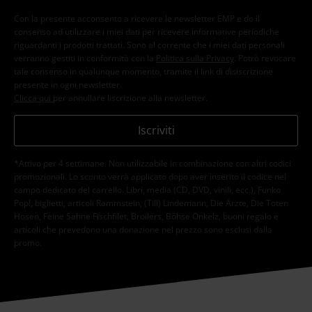
Con la presente acconsento a ricevere le newsletter EMP e do il
consenso ad utilizzare i miei dati per ricevere informative periodiche
riguardanti i prodotti trattati. Sono al corrente che i miei dati personali
verranno gestiti in conformità con la
Politica sulla Privacy
. Potrò revocare
tale consenso in qualunque momento, tramite il link di disiscrizione
presente in ogni newsletter.
Clicca qui
per annullare liscrizione alla newsletter.
Iscriviti
*Attivo per 4 settimane. Non utilizzabile in combinazione con altri codici
promozionali. Lo sconto verrà applicato dopo aver inserito il codice nel
campo dedicato del carrello. Libri, media (CD, DVD, vinili, ecc.), Funko
Pop!, biglietti, articoli Rammstein, (Till) Lindemann, Die Ärzte, Die Toten
Hosen, Feine Sahne Fischfilet, Broilers, Böhse Onkelz, buoni regalo e
articoli che prevedono una donazione nel prezzo sono esclusi dalla
promo.