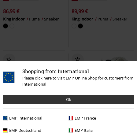
86,99 €
89,99 €
King Indoor
Puma
Sneaker
King Indoor
Puma
Sneaker
Shopping from International
Please click here to visit EMP Online Shop for customers from
International
Ok
Quasi esaurito
Novità
%
EMP International
EMP France
97,99 €
75,99 €
EMP Deutschland
EMP Italia
Suede Classic
Puma
Sneaker
Old Skool
Vans
Sneaker