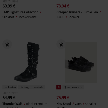
RRP
74,99 €
69,99 €
73,94 €
EMP Signature Collection
Creeper Trainers - Purple Leo
Slipknot
Sneakers alte
T.U.K.
Sneaker
Esclusiva
Dettagli in metallo
%
Quasi esaurito
RRP
79,99 €
64,99 €
75,99 €
Thunder Walk
Black Premium
Knu Skool
Vans
Sneaker