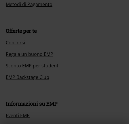
Metodi di Pagamento
Offerte per te
Concorsi
Regala un buono EMP
Sconto EMP per studenti
EMP Backstage Club
Informazioni su EMP
Eventi EMP
Programmi partner