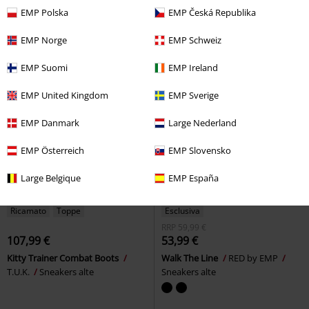
EMP Polska
EMP Česká Republika
EMP Norge
EMP Schweiz
EMP Suomi
EMP Ireland
EMP United Kingdom
EMP Sverige
EMP Danmark
Large Nederland
EMP Österreich
EMP Slovensko
Large Belgique
EMP España
Ricamato
Toppe
Esclusiva
RRP
59,99 €
107,99 €
53,99 €
Kitty Trainer Combat Boots
Walk The Line
RED by EMP
T.U.K.
Sneakers alte
Sneakers alte