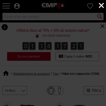
×
EMP
0
-
Musica,
Cerca
Cerca
Punto
Film,
nel
di
Serie
catalogo
ritiro
TV
Offerte fino al 70% + 15% di sconto extra!*
&
UN GRAN WEEKEND
Videogame
merch
0
1
1
4
1
7
2
0
9
0
1
1
4
1
7
1
9
1
0
1
2
-
Abbigliamento
Da non perdere!
Alternativo
Copia il codice
WEEKEND
Abbigliamento & accessori
Top
Felpe con cappuccio (1034)
Filtra