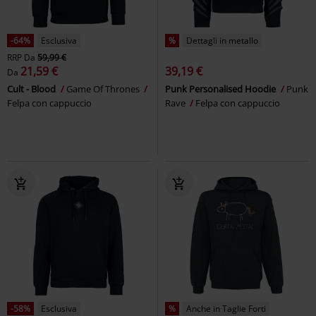
-64%
Esclusiva
%
Dettagli in metallo
RRP
Da
59,99 €
21,59 €
39,19 €
Da
Cult - Blood
Game Of Thrones
Punk Personalised Hoodie
Punk
Felpa con cappuccio
Rave
Felpa con cappuccio
-58%
Esclusiva
%
Anche in Taglie Forti