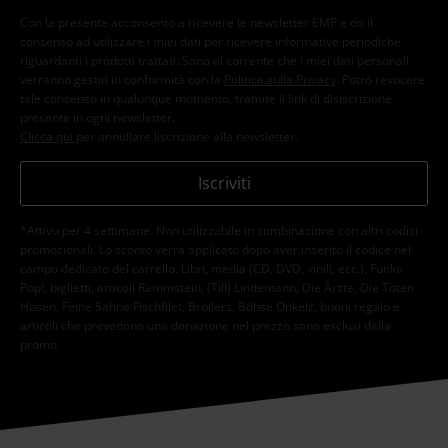
Con la presente acconsento a ricevere le newsletter EMP e do il
consenso ad utilizzare i miei dati per ricevere informative periodiche
riguardanti i prodotti trattati. Sono al corrente che i miei dati personali
verranno gestiti in conformità con la
Politica sulla Privacy
. Potrò revocare
tale consenso in qualunque momento, tramite il link di disiscrizione
presente in ogni newsletter.
Clicca qui
per annullare liscrizione alla newsletter.
Iscriviti
*Attivo per 4 settimane. Non utilizzabile in combinazione con altri codici
promozionali. Lo sconto verrà applicato dopo aver inserito il codice nel
campo dedicato del carrello. Libri, media (CD, DVD, vinili, ecc.), Funko
Pop!, biglietti, articoli Rammstein, (Till) Lindemann, Die Ärzte, Die Toten
Hosen, Feine Sahne Fischfilet, Broilers, Böhse Onkelz, buoni regalo e
articoli che prevedono una donazione nel prezzo sono esclusi dalla
promo.