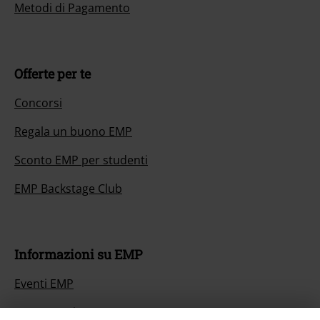
Metodi di Pagamento
Offerte per te
Concorsi
Regala un buono EMP
Sconto EMP per studenti
EMP Backstage Club
Informazioni su EMP
Eventi EMP
Programmi partner