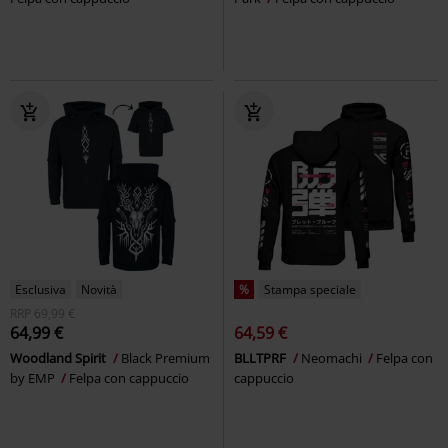
Esclusiva
Novità
%
Stampa speciale
RRP
69,99 €
64,99 €
64,59 €
Woodland Spirit
Black Premium
BLLTPRF
Neomachi
Felpa con
by EMP
Felpa con cappuccio
cappuccio