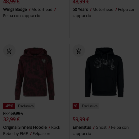
48,99 €
48,99 €
Wings Badge
Motörhead
50 Years
Motörhead
Felpa con
Felpa con cappuccio
cappuccio
-45%
Esclusiva
%
Esclusiva
RRP
59,99 €
32,99 €
59,99 €
Original Sinners Hoodie
Rock
Emeristus
Ghost
Felpa con
Rebel by EMP
Felpa con
cappuccio