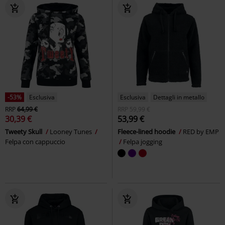
-53%
Esclusiva
Esclusiva
Dettagli in metallo
RRP
64,99 €
RRP
59,99 €
30,39 €
53,99 €
Tweety Skull
Looney Tunes
Fleece-lined hoodie
RED by EMP
Felpa con cappuccio
Felpa jogging