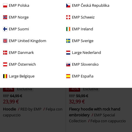
cappuccio
Commander
Star Wars
Felpa
EMP Polska
EMP Česká Republika
con cappuccio
EMP Norge
EMP Schweiz
EMP Suomi
EMP Ireland
EMP United Kingdom
EMP Sverige
EMP Danmark
Large Nederland
EMP Österreich
EMP Slovensko
Large Belgique
EMP España
-63%
Esclusiva
-45%
Esclusiva
RRP
64,99 €
RRP
59,99 €
23,99 €
32,99 €
Hoodie
RED by EMP
Felpa con
Fleecy hoodie with rock hand
cappuccio
embroidery
EMP Special
Collection
Felpa con cappuccio