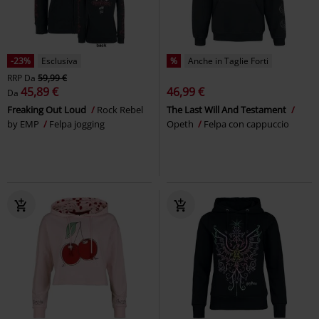
-23%
Esclusiva
%
Anche in Taglie Forti
RRP
Da
59,99 €
45,89 €
46,99 €
Da
Freaking Out Loud
Rock Rebel
The Last Will And Testament
by EMP
Felpa jogging
Opeth
Felpa con cappuccio