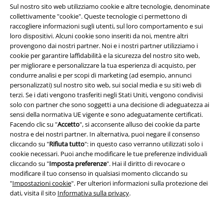
Sul nostro sito web utilizziamo cookie e altre tecnologie, denominate
Sostenibilità
collettivamente "cookie". Queste tecnologie ci permettono di
raccogliere informazioni sugli utenti, sul loro comportamento e sui
loro dispositivi. Alcuni cookie sono inseriti da noi, mentre altri
provengono dai nostri partner. Noi e i nostri partner utilizziamo i
cookie per garantire laffidabilità e la sicurezza del nostro sito web,
per migliorare e personalizzare la tua esperienza di acquisto, per
condurre analisi e per scopi di marketing (ad esempio, annunci
personalizzati) sul nostro sito web, sui social media e su siti web di
terzi. Se i dati vengono trasferiti negli Stati Uniti, vengono condivisi
solo con partner che sono soggetti a una decisione di adeguatezza ai
Seguici online!
sensi della normativa UE vigente e sono adeguatamente certificati.
Facendo clic su "
Accetto
", si acconsente alluso dei cookie da parte
nostra e dei nostri partner. In alternativa, puoi negare il consenso
cliccando su "
Rifiuta tutto
": in questo caso verranno utilizzati solo i
cookie necessari. Puoi anche modificare le tue preferenze individuali
cliccando su "
Imposta preferenze
". Hai il diritto di revocare o
modificare il tuo consenso in qualsiasi momento cliccando su
"
Impostazioni cookie
". Per ulteriori informazioni sulla protezione dei
dati, visita il sito
Informativa sulla privacy
.