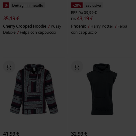
%
Dettagli in metallo
-28%
Esclusiva
RRP
Da
59,99 €
35,19 €
43,19 €
Da
Cherry Cropped Hoodie
Pussy
Phoenix
Harry Potter
Felpa
Deluxe
Felpa con cappuccio
con cappuccio
41,99 €
32,99 €