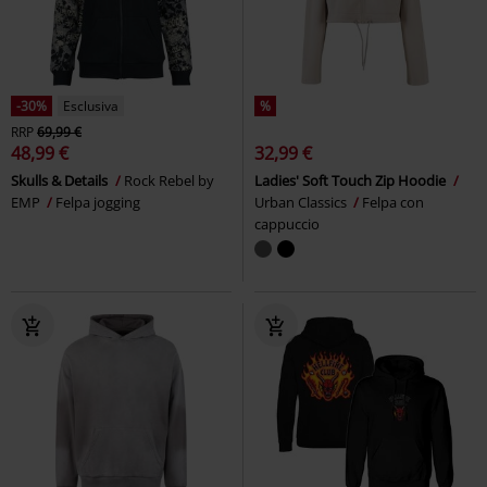
-30%
Esclusiva
%
RRP
69,99 €
48,99 €
32,99 €
Skulls & Details
Rock Rebel by
Ladies' Soft Touch Zip Hoodie
EMP
Felpa jogging
Urban Classics
Felpa con
cappuccio