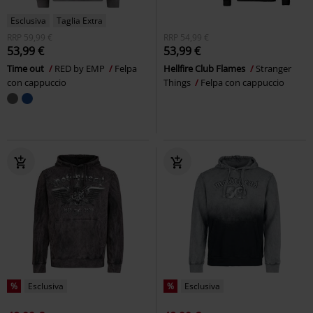
Esclusiva
Taglia Extra
RRP
59,99 €
RRP
54,99 €
53,99 €
53,99 €
Time out
RED by EMP
Felpa
Hellfire Club Flames
Stranger
con cappuccio
Things
Felpa con cappuccio
%
Esclusiva
%
Esclusiva