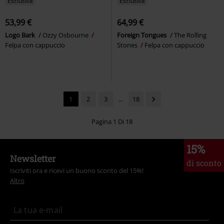
Esclusiva
Esclusiva
53,99 €
64,99 €
Logo Bark
Ozzy Osbourne
Foreign Tongues
The Rolling
Felpa con cappuccio
Stones
Felpa con cappuccio
1
2
3
...
18
Pagina 1 Di 18
15%
Newsletter
di sconto
Iscriviti ora e ricevi un buono sconto del 15%!
Altro