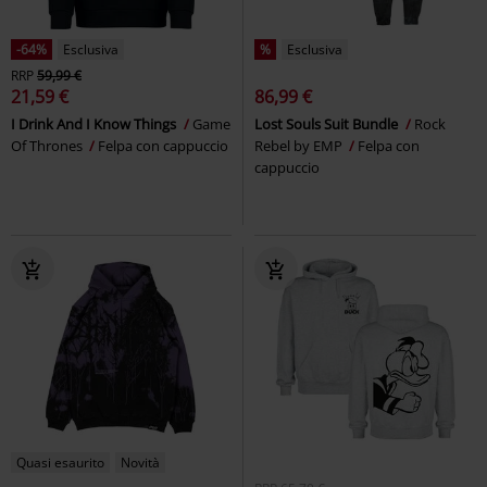
-64%
Esclusiva
%
Esclusiva
RRP
59,99 €
21,59 €
86,99 €
I Drink And I Know Things
Game
Lost Souls Suit Bundle
Rock
Of Thrones
Felpa con cappuccio
Rebel by EMP
Felpa con
cappuccio
Quasi esaurito
Novità