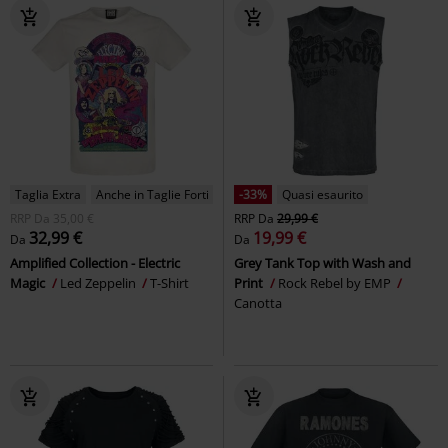
Taglia Extra
Anche in Taglie Forti
-33%
Quasi esaurito
RRP
Da
35,00 €
RRP
Da
29,99 €
32,99 €
19,99 €
Da
Da
Amplified Collection - Electric
Grey Tank Top with Wash and
Magic
Led Zeppelin
T-Shirt
Print
Rock Rebel by EMP
Canotta