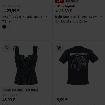
-23%
Esclusiva
RRP
Da
24,99 €
RRP
Da
59,99 €
23,99 €
45,89 €
Da
Da
Into The Void
Black Sabbath
Right Now
Rock Rebel by EMP
T-Shirt
Camicia Maniche Corte
Quasi esaurito
Esclusiva
RRP
44,99 €
43,99 €
19,99 €