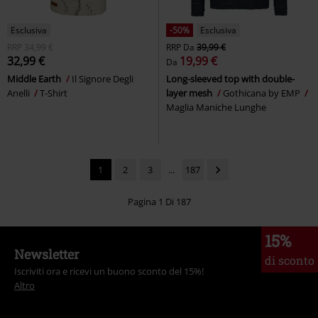
Esclusiva
-50%
Esclusiva
RRP
34,99 €
RRP
Da
39,99 €
32,99 €
19,99 €
Da
Middle Earth
Il Signore Degli
Long-sleeved top with double-
Anelli
T-Shirt
layer mesh
Gothicana by EMP
Maglia Maniche Lunghe
1
2
3
...
187
Pagina 1 Di 187
15%
Newsletter
di sconto
Iscriviti ora e ricevi un buono sconto del 15%!
Altro