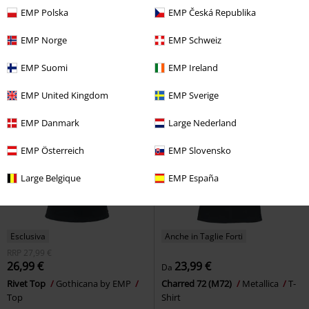
23,99 €
48,99 €
Da
Da
EMP Polska
EMP Česká Republika
City of evil
Avenged Sevenfold
Luis Vintage Shirt Short Sleeve
T-Shirt
Brandit
Camicia Maniche Corte
EMP Norge
EMP Schweiz
EMP Suomi
EMP Ireland
EMP United Kingdom
EMP Sverige
EMP Danmark
Large Nederland
EMP Österreich
EMP Slovensko
Large Belgique
EMP España
Esclusiva
Anche in Taglie Forti
RRP
27,99 €
26,99 €
23,99 €
Da
Rivet Top
Gothicana by EMP
Charred 72 (M72)
Metallica
T-
Top
Shirt