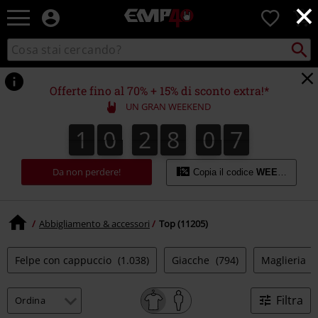
×
EMP
0
-
Musica,
Cerca
Cerca
Punto
Film,
nel
di
Serie
catalogo
ritiro
TV
Offerte fino al 70% + 15% di sconto extra!*
&
UN GRAN WEEKEND
Videogame
merch
1
0
2
8
0
6
1
0
2
8
0
5
0
0
7
5
6
-
Abbigliamento
Alternativo
Da non perdere!
Copia il codice
WEEKEND
Abbigliamento & accessori
Top (11205)
Felpe con cappuccio
(1.038)
Giacche
(794)
Maglieria
(
Filtra