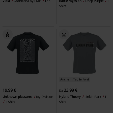
Viola
Gothicana by EMP
Top
Battle rages on
Deep Purple
T-
Shirt
Anche in Taglie Forti
19,99 €
23,99 €
Da
Unknown pleasures
Joy Division
Hybrid Theory
Linkin Park
T-
T-Shirt
Shirt