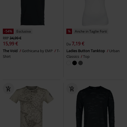
-54%
Esclusiva
%
Anche in Taglie Forti
RRP
34,99 €
15,99 €
7,19 €
Da
The Void
Gothicana by EMP
T-
Ladies Button Tanktop
Urban
Shirt
Classics
Top