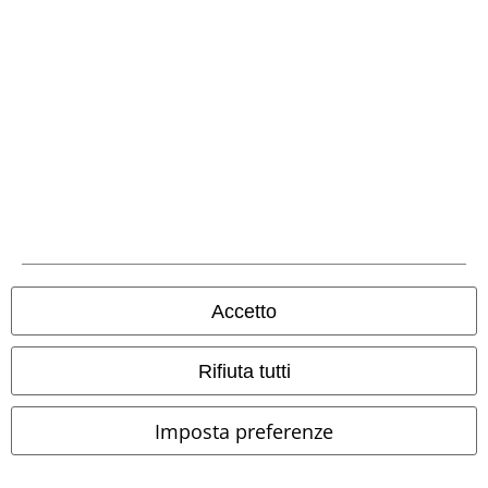
Metodi di Pagamento
Bonifico bancario
Contrassegno
Spedizione
Accetto
Rifiuta tutti
Imposta preferenze
App EMP
Scarica la nuova app di EMP!