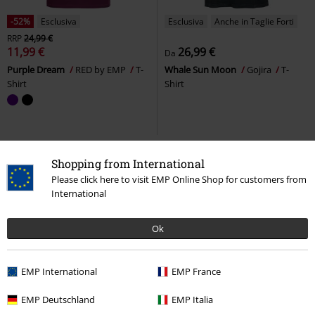
-52%
Esclusiva
Esclusiva
Anche in Taglie Forti
RRP
24,99 €
11,99 €
26,99 €
Da
Purple Dream
RED by EMP
T-
Whale Sun Moon
Gojira
T-
Shirt
Shirt
Shopping from International
Please click here to visit EMP Online Shop for customers from
International
Ok
EMP International
EMP France
Anche in Taglie Forti
Anche in Taglie Forti
EMP Deutschland
EMP Italia