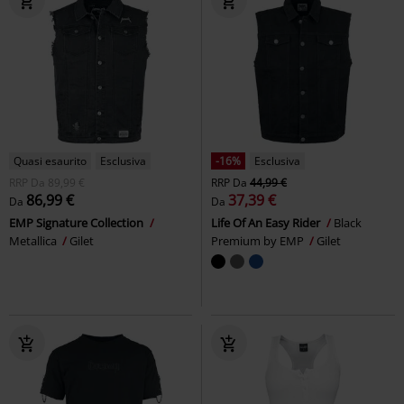
Quasi esaurito
Esclusiva
-16%
Esclusiva
RRP
Da
89,99 €
RRP
Da
44,99 €
86,99 €
37,39 €
Da
Da
EMP Signature Collection
Life Of An Easy Rider
Black
Metallica
Gilet
Premium by EMP
Gilet