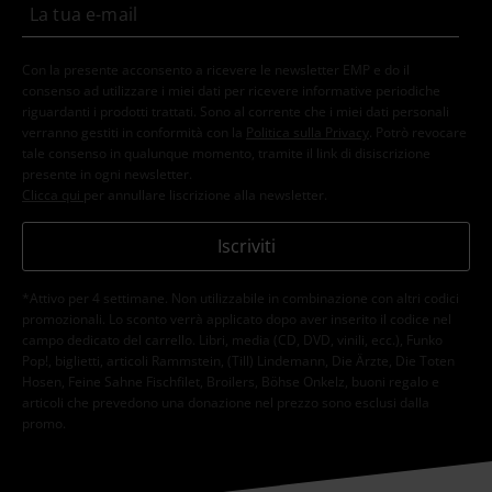
Con la presente acconsento a ricevere le newsletter EMP e do il
consenso ad utilizzare i miei dati per ricevere informative periodiche
riguardanti i prodotti trattati. Sono al corrente che i miei dati personali
verranno gestiti in conformità con la
Politica sulla Privacy
. Potrò revocare
tale consenso in qualunque momento, tramite il link di disiscrizione
presente in ogni newsletter.
Clicca qui
per annullare liscrizione alla newsletter.
Iscriviti
*Attivo per 4 settimane. Non utilizzabile in combinazione con altri codici
promozionali. Lo sconto verrà applicato dopo aver inserito il codice nel
campo dedicato del carrello. Libri, media (CD, DVD, vinili, ecc.), Funko
Pop!, biglietti, articoli Rammstein, (Till) Lindemann, Die Ärzte, Die Toten
Hosen, Feine Sahne Fischfilet, Broilers, Böhse Onkelz, buoni regalo e
articoli che prevedono una donazione nel prezzo sono esclusi dalla
promo.