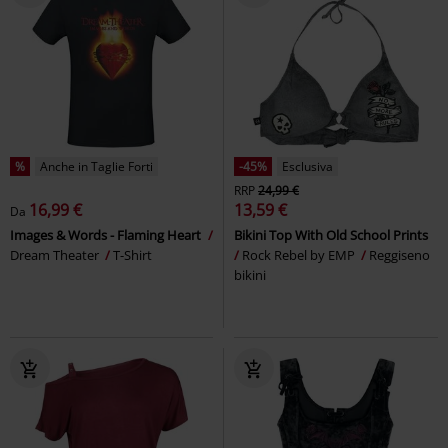
%
Anche in Taglie Forti
-45%
Esclusiva
RRP
24,99 €
16,99 €
13,59 €
Da
Images & Words - Flaming Heart
Bikini Top With Old School Prints
Dream Theater
T-Shirt
Rock Rebel by EMP
Reggiseno
bikini