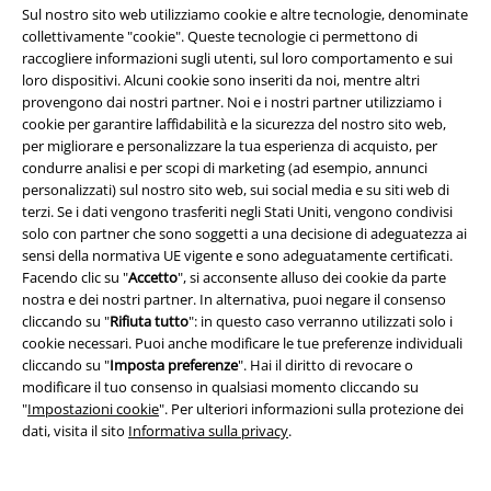
Sul nostro sito web utilizziamo cookie e altre tecnologie, denominate
Programmi partner
collettivamente "cookie". Queste tecnologie ci permettono di
raccogliere informazioni sugli utenti, sul loro comportamento e sui
Sostenibilità
loro dispositivi. Alcuni cookie sono inseriti da noi, mentre altri
provengono dai nostri partner. Noi e i nostri partner utilizziamo i
cookie per garantire laffidabilità e la sicurezza del nostro sito web,
per migliorare e personalizzare la tua esperienza di acquisto, per
condurre analisi e per scopi di marketing (ad esempio, annunci
personalizzati) sul nostro sito web, sui social media e su siti web di
terzi. Se i dati vengono trasferiti negli Stati Uniti, vengono condivisi
solo con partner che sono soggetti a una decisione di adeguatezza ai
sensi della normativa UE vigente e sono adeguatamente certificati.
Facendo clic su "
Accetto
", si acconsente alluso dei cookie da parte
Seguici online!
nostra e dei nostri partner. In alternativa, puoi negare il consenso
cliccando su "
Rifiuta tutto
": in questo caso verranno utilizzati solo i
cookie necessari. Puoi anche modificare le tue preferenze individuali
cliccando su "
Imposta preferenze
". Hai il diritto di revocare o
modificare il tuo consenso in qualsiasi momento cliccando su
"
Impostazioni cookie
". Per ulteriori informazioni sulla protezione dei
dati, visita il sito
Informativa sulla privacy
.