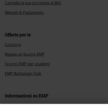
Cancella la tua iscrizione al BSC
Metodi di Pagamento
Offerte per te
Concorsi
Regala un buono EMP
Sconto EMP per studenti
EMP Backstage Club
Informazioni su EMP
Eventi EMP