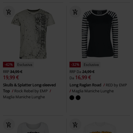
-42%
Esclusiva
-32%
Esclusiva
RRP
34,99 €
RRP
Da
24,99 €
19,99 €
16,99 €
Da
Skulls & Splatter Long-sleeved
Long Raglan Road
RED by EMP
Top
Rock Rebel by EMP
Maglia Maniche Lunghe
Maglia Maniche Lunghe