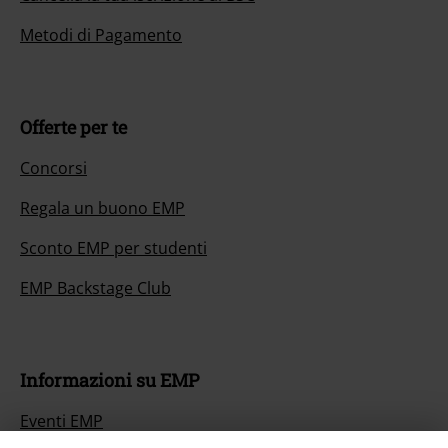
Metodi di Pagamento
Offerte per te
Concorsi
Regala un buono EMP
Sconto EMP per studenti
EMP Backstage Club
Informazioni su EMP
Eventi EMP