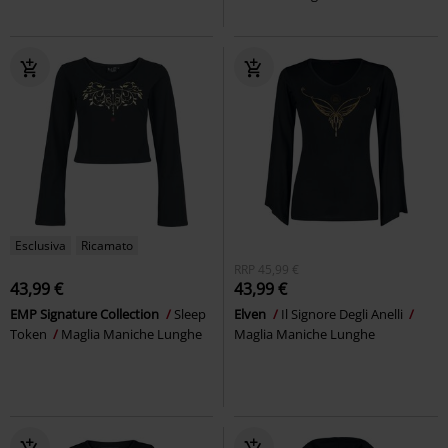
Esclusiva
Ricamato
RRP
45,99 €
43,99 €
43,99 €
EMP Signature Collection
Sleep
Elven
Il Signore Degli Anelli
Token
Maglia Maniche Lunghe
Maglia Maniche Lunghe