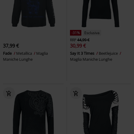
-31%
Esclusiva
RRP
44,99 €
37,99 €
30,99 €
Fade
Metallica
Maglia
Say It 3 Times
Beetlejuice
Maniche Lunghe
Maglia Maniche Lunghe