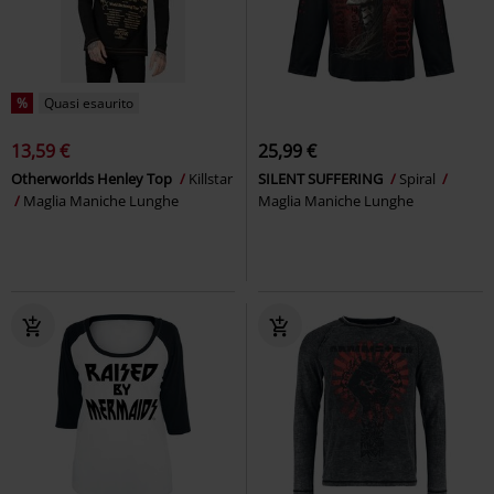
%
Quasi esaurito
13,59 €
25,99 €
Otherworlds Henley Top
Killstar
SILENT SUFFERING
Spiral
Maglia Maniche Lunghe
Maglia Maniche Lunghe