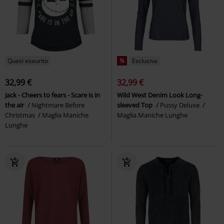
Quasi esaurito
%
Esclusiva
32,99 €
32,99 €
Jack - Cheers to fears - Scare is in
Wild West Denim Look Long-
the air
Nightmare Before
sleeved Top
Pussy Deluxe
Christmas
Maglia Maniche
Maglia Maniche Lunghe
Lunghe