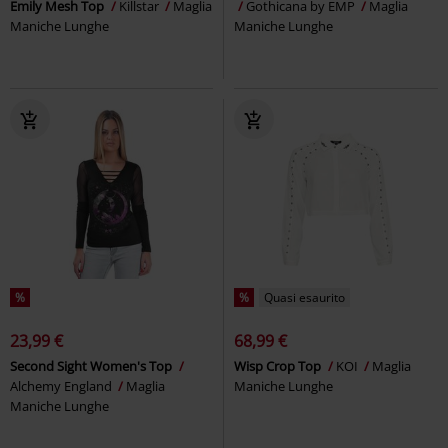
Emily Mesh Top
Killstar
Maglia
Gothicana by EMP
Maglia
Maniche Lunghe
Maniche Lunghe
%
%
Quasi esaurito
23,99 €
68,99 €
Second Sight Women's Top
Wisp Crop Top
KOI
Maglia
Alchemy England
Maglia
Maniche Lunghe
Maniche Lunghe