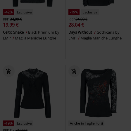
-42%
Esclusiva
-19%
Esclusiva
RRP
34,99 €
RRP
34,99 €
19,99 €
28,04 €
Celtic Snake
Black Premium by
Days Without
Gothicana by
EMP
Maglia Maniche Lunghe
EMP
Maglia Maniche Lunghe
-19%
Esclusiva
Anche in Taglie Forti
RRP
Da
34,99 €