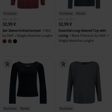
Esclusiva
Esclusiva
Novità
RRP
34,99 €
RRP
34,99 €
32,99 €
32,99 €
Bat Sleeve Knitted Jumper
RED
Essential Long-Sleeved Top with
by EMP
Maglia Maniche Lunghe
Lacing
Black Premium by EMP
Maglia Maniche Lunghe
Esclusiva
Novità
Esclusiva