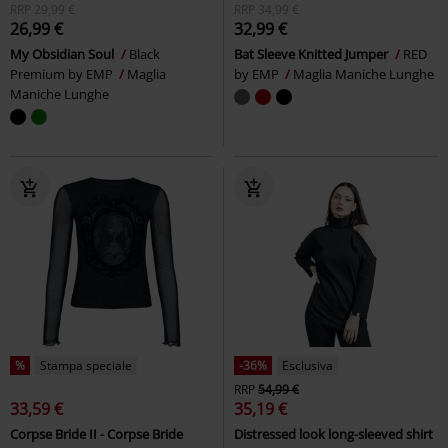
RRP
29,99 €
RRP
34,99 €
26,99 €
32,99 €
My Obsidian Soul
Black
Bat Sleeve Knitted Jumper
RED
Premium by EMP
Maglia
by EMP
Maglia Maniche Lunghe
Maniche Lunghe
%
Stampa speciale
-36%
Esclusiva
RRP
54,99 €
33,59 €
35,19 €
Corpse Bride II - Corpse Bride
Distressed look long-sleeved shirt