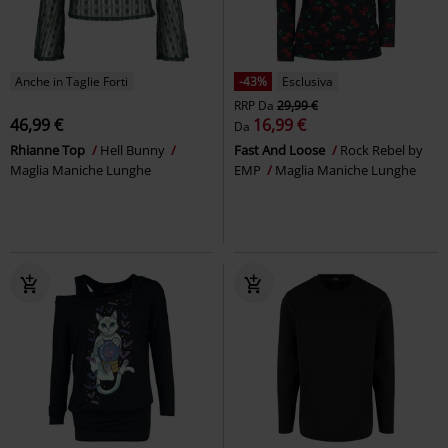
Anche in Taglie Forti
-43%
Esclusiva
RRP
Da
29,99 €
46,99 €
16,99 €
Da
Rhianne Top
Hell Bunny
Fast And Loose
Rock Rebel by
Maglia Maniche Lunghe
EMP
Maglia Maniche Lunghe