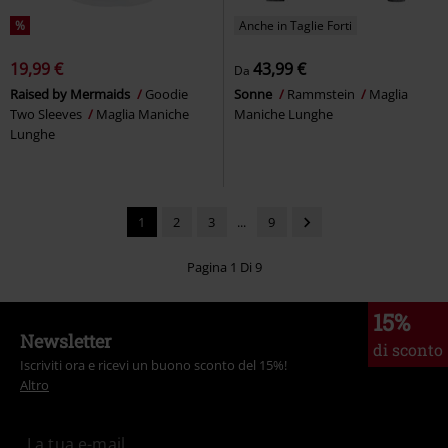
%
Anche in Taglie Forti
19,99 €
43,99 €
Da
Raised by Mermaids
Goodie
Sonne
Rammstein
Maglia
Two Sleeves
Maglia Maniche
Maniche Lunghe
Lunghe
1
2
3
...
9
Pagina 1 Di 9
15%
Newsletter
di sconto
Iscriviti ora e ricevi un buono sconto del 15%!
Altro