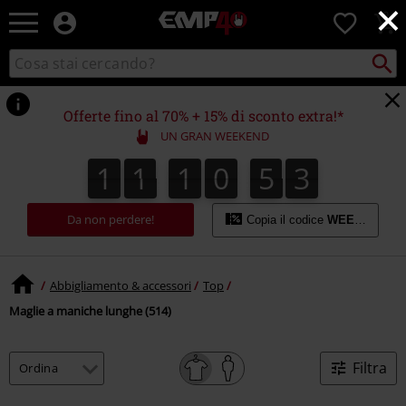
×
EMP
0
-
Musica,
Cerca
Cerca
Punto
Film,
nel
di
Serie
catalogo
ritiro
TV
Offerte fino al 70% + 15% di sconto extra!*
&
UN GRAN WEEKEND
Videogame
merch
1
1
1
0
5
2
1
1
1
1
0
5
1
3
2
-
Abbigliamento
Alternativo
Da non perdere!
Copia il codice
WEEKEND
Abbigliamento & accessori
Top
Maglie a maniche lunghe (514)
Filtra