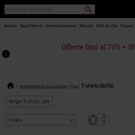
Vai al
Cerca
Cerca
contenuto
Punto
nel
di
principale
catalogo
ritiro
Novità
Band Merch
Intrattenimento
Marchi
Stile di vita
Donna
Offerte fino al 70% + 1
T-shirts (6376)
Abbigliamento & accessori
Top
Ringer T-shirts
(39)