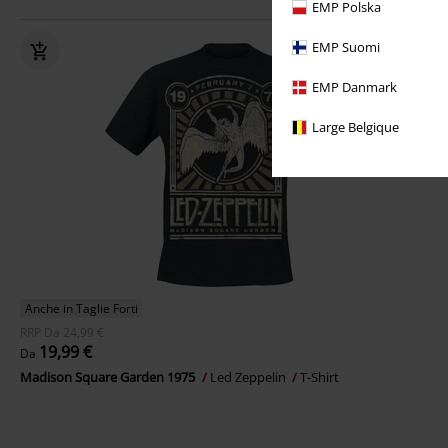
EMP Polska
EMP Suomi
EMP Danmark
Large Belgique
Anche in Taglie Forti
RRP
Da
24,99 €
19,99 €
Da
Madison Square Garden 1975
Led Zeppelin
T-Shirt