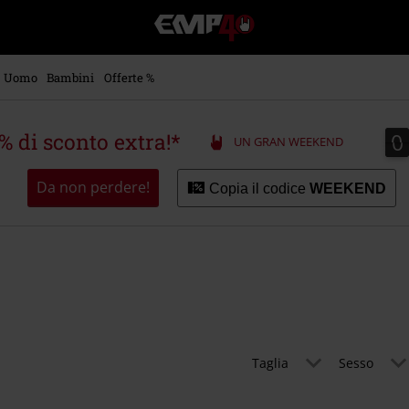
EMP
-
Musica,
Film,
Uomo
Bambini
Offerte %
Serie
TV
&
0
0
5% di sconto extra!*
UN GRAN WEEKEND
Videogame
merch
-
Da non perdere!
Copia il codice
WEEKEND
Abbigliamento
Alternativo
Taglia
Sesso