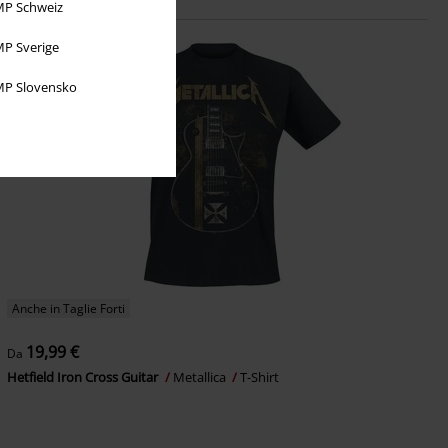
P Schweiz
P Sverige
P Slovensko
Anche in Taglie Forti
19,99 €
Da
Hetfield Iron Cross Guitar
Metallica
T-Shirt