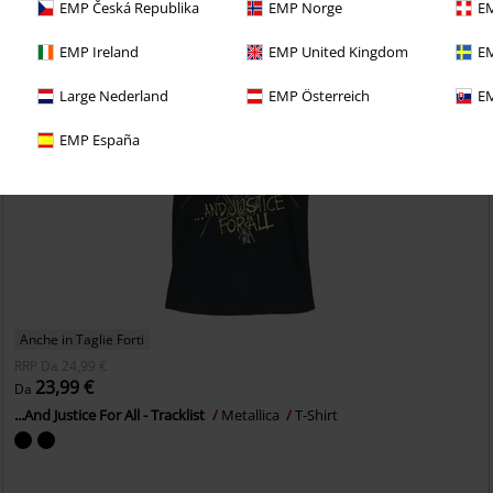
EMP Česká Republika
EMP Norge
EM
EMP Ireland
EMP United Kingdom
EM
Large Nederland
EMP Österreich
EM
EMP España
Anche in Taglie Forti
RRP
Da
24,99 €
23,99 €
Da
...And Justice For All - Tracklist
Metallica
T-Shirt