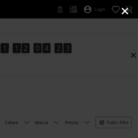
×
0
Login
1
1
2
0
4
2
2
1
1
2
0
4
2
1
3
2
1
Colore
Marca
Prezzo
Tutti i filtri