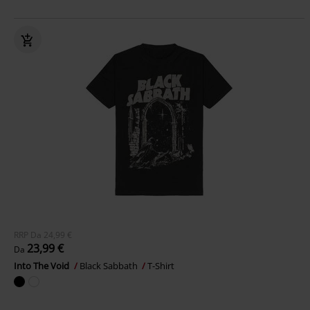
RRP
Da
24,99 €
23,99 €
Da
Into The Void
Black Sabbath
T-Shirt