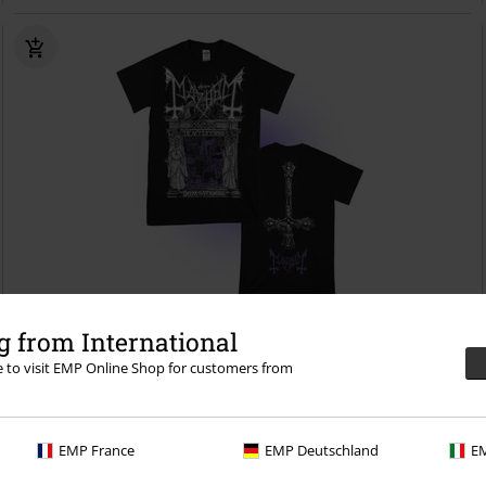
 from International
re to visit EMP Online Shop for customers from
19,99 €
Temple Black
Mayhem
T-Shirt
EMP France
EMP Deutschland
EM