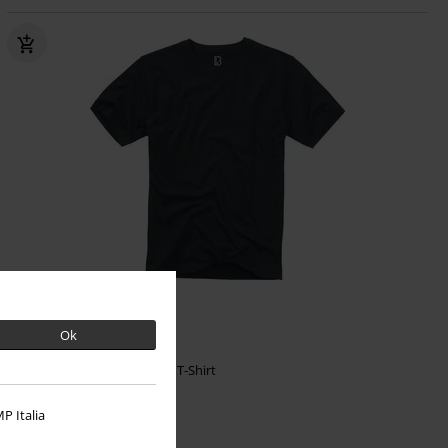
Anche in Taglie Forti
Ok
12,99 €
Da
Premium T-Shirt
Brandit
T-Shirt
+4
P Italia