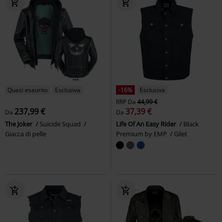
Quasi esaurito
Esclusiva
-16%
Esclusiva
RRP
Da
44,99 €
237,99 €
37,39 €
Da
Da
The Joker
Suicide Squad
Life Of An Easy Rider
Black
Giacca di pelle
Premium by EMP
Gilet