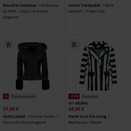
Bound to Darkness
Gothicana
Soccer Trackjacket
Black
by EMP
Giacca di mezza
Sabbath
Felpa tuta
stagione
%
Quasi esaurito
-23%
Esclusiva
RRP
89,99 €
97,99 €
68,99 €
Gothic Jacket
Sinister Gothic
Never trust the Living
Giacca di mezza stagione
Beetlejuice
Blazer