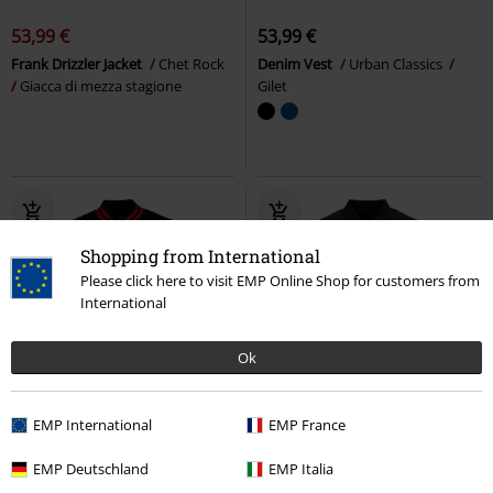
53,99 €
53,99 €
Frank Drizzler Jacket
Chet Rock
Denim Vest
Urban Classics
Giacca di mezza stagione
Gilet
Shopping from International
Please click here to visit EMP Online Shop for customers from
International
Ok
%
EMP International
EMP France
51,99 €
43,99 €
Da
EMP Deutschland
EMP Italia
Inaugural Park - Guest Section B
Ladies Light Bomber Jacket