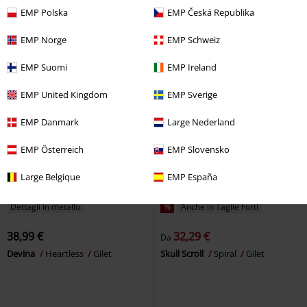
Jurassic Park
Giacca in stile
Urban Classics
Giacca di mezza
EMP Polska
EMP Česká Republika
College
stagione
EMP Norge
EMP Schweiz
EMP Suomi
EMP Ireland
EMP United Kingdom
EMP Sverige
EMP Danmark
Large Nederland
EMP Österreich
EMP Slovensko
Large Belgique
EMP España
Dettagli in metallo
%
Anche in Taglie Forti
38,99 €
32,29 €
Da
Devina
Heartless
Gilet
Skull Scroll
Spiral
Gilet