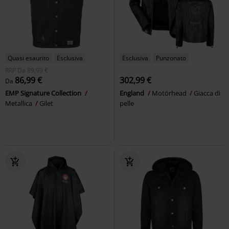
Quasi esaurito
Esclusiva
Esclusiva
Punzonato
RRP
Da
89,99 €
86,99 €
302,99 €
Da
EMP Signature Collection
England
Motörhead
Giacca di
Metallica
Gilet
pelle