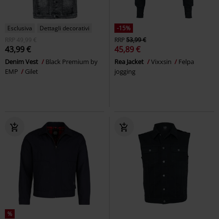
Esclusiva
Dettagli decorativi
-15%
RRP
49,99 €
RRP
53,99 €
43,99 €
45,89 €
Denim Vest
Black Premium by
Rea Jacket
Vixxsin
Felpa
EMP
Gilet
jogging
%