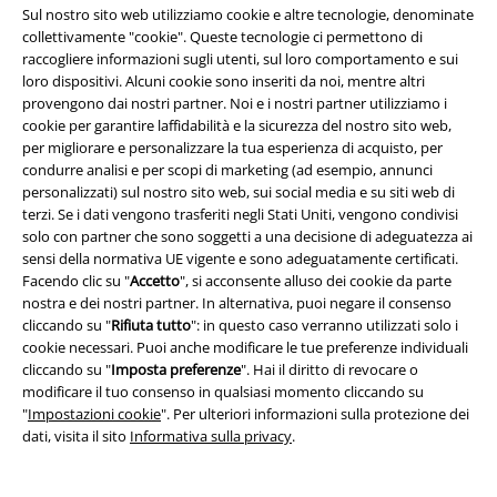
Sul nostro sito web utilizziamo cookie e altre tecnologie, denominate
Sostenibilità
collettivamente "cookie". Queste tecnologie ci permettono di
raccogliere informazioni sugli utenti, sul loro comportamento e sui
loro dispositivi. Alcuni cookie sono inseriti da noi, mentre altri
provengono dai nostri partner. Noi e i nostri partner utilizziamo i
cookie per garantire laffidabilità e la sicurezza del nostro sito web,
per migliorare e personalizzare la tua esperienza di acquisto, per
condurre analisi e per scopi di marketing (ad esempio, annunci
personalizzati) sul nostro sito web, sui social media e su siti web di
terzi. Se i dati vengono trasferiti negli Stati Uniti, vengono condivisi
solo con partner che sono soggetti a una decisione di adeguatezza ai
Seguici online!
sensi della normativa UE vigente e sono adeguatamente certificati.
Facendo clic su "
Accetto
", si acconsente alluso dei cookie da parte
nostra e dei nostri partner. In alternativa, puoi negare il consenso
cliccando su "
Rifiuta tutto
": in questo caso verranno utilizzati solo i
cookie necessari. Puoi anche modificare le tue preferenze individuali
cliccando su "
Imposta preferenze
". Hai il diritto di revocare o
modificare il tuo consenso in qualsiasi momento cliccando su
"
Impostazioni cookie
". Per ulteriori informazioni sulla protezione dei
dati, visita il sito
Informativa sulla privacy
.