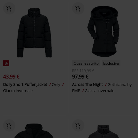
%
Quasi esaurito
Esclusiva
RRP
119,99 €
43,99 €
97,99 €
Dolly Short Puffer Jacket
Only
Across The Night
Gothicana by
Giacca invernale
EMP
Giacca invernale