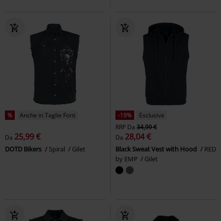
%
Anche in Taglie Forti
-19%
Esclusiva
RRP
Da
34,99 €
25,99 €
28,04 €
Da
Da
DOTD Bikers
Spiral
Gilet
Black Sweat Vest with Hood
RED
by EMP
Gilet