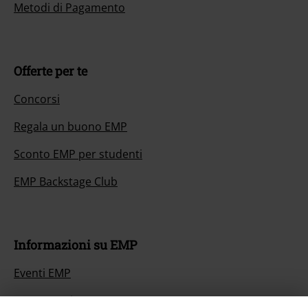
Metodi di Pagamento
Offerte per te
Concorsi
Regala un buono EMP
Sconto EMP per studenti
EMP Backstage Club
Informazioni su EMP
Eventi EMP
Programmi partner