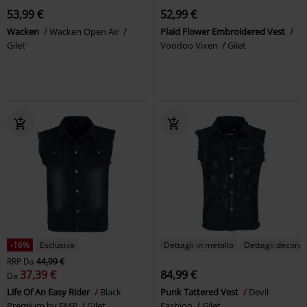
53,99 €
52,99 €
Wacken
Wacken Open Air
Plaid Flower Embroidered Vest
Gilet
Voodoo Vixen
Gilet
-16%
Esclusiva
Dettagli in metallo
Dettagli decorati
RRP
Da
44,99 €
37,39 €
84,99 €
Da
Life Of An Easy Rider
Black
Punk Tattered Vest
Devil
Premium by EMP
Gilet
Fashion
Gilet