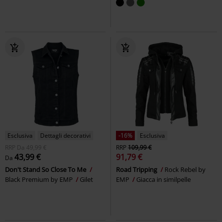
Esclusiva
Dettagli decorativi
-16%
Esclusiva
RRP
Da
49,99 €
RRP
109,99 €
43,99 €
91,79 €
Da
Don't Stand So Close To Me
Road Tripping
Rock Rebel by
Black Premium by EMP
Gilet
EMP
Giacca in similpelle