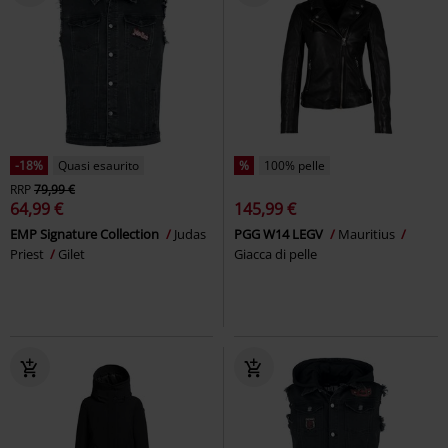
-18%
Quasi esaurito
%
100% pelle
RRP
79,99 €
64,99 €
145,99 €
EMP Signature Collection
Judas
PGG W14 LEGV
Mauritius
Priest
Gilet
Giacca di pelle