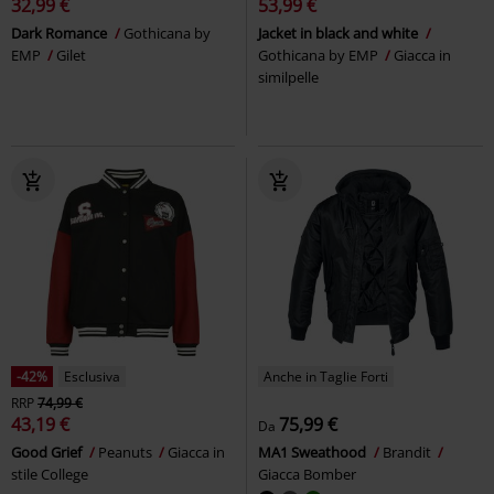
32,99 €
53,99 €
Dark Romance
Gothicana by
Jacket in black and white
EMP
Gilet
Gothicana by EMP
Giacca in
similpelle
-42%
Esclusiva
Anche in Taglie Forti
RRP
74,99 €
43,19 €
75,99 €
Da
Good Grief
Peanuts
Giacca in
MA1 Sweathood
Brandit
stile College
Giacca Bomber