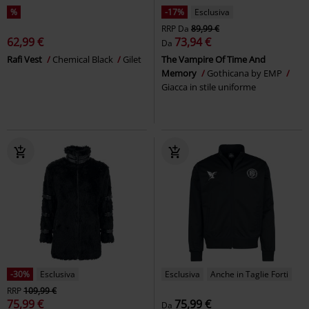
%
-17%
Esclusiva
RRP
Da
89,99 €
62,99 €
73,94 €
Da
Rafi Vest
Chemical Black
Gilet
The Vampire Of Time And
Memory
Gothicana by EMP
Giacca in stile uniforme
-30%
Esclusiva
Esclusiva
Anche in Taglie Forti
RRP
109,99 €
75,99 €
75,99 €
Da