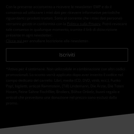
Con la presente acconsento a ricevere le newsletter EMP e do il
consenso ad utilizzare i miei dati per ricevere informative periodiche
riguardanti i prodotti trattati. Sono al corrente che i miei dati personali
verranno gestiti in conformità con la
Politica sulla Privacy
. Potrò revocare
tale consenso in qualunque momento, tramite il link di disiscrizione
presente in ogni newsletter.
Clicca qui
per annullare liscrizione alla newsletter.
Iscriviti
*Attivo per 4 settimane. Non utilizzabile in combinazione con altri codici
promozionali. Lo sconto verrà applicato dopo aver inserito il codice nel
campo dedicato del carrello. Libri, media (CD, DVD, vinili, ecc.), Funko
Pop!, biglietti, articoli Rammstein, (Till) Lindemann, Die Ärzte, Die Toten
Hosen, Feine Sahne Fischfilet, Broilers, Böhse Onkelz, buoni regalo e
articoli che prevedono una donazione nel prezzo sono esclusi dalla
promo.