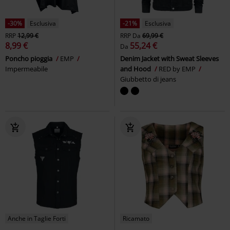
-30%
Esclusiva
-21%
Esclusiva
RRP
12,99 €
RRP
Da
69,99 €
8,99 €
55,24 €
Da
Poncho pioggia
EMP
Denim Jacket with Sweat Sleeves
Impermeabile
and Hood
RED by EMP
Giubbetto di jeans
Anche in Taglie Forti
Ricamato