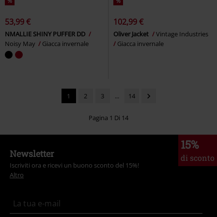
%
%
53,99 €
102,99 €
NMALLIE SHINY PUFFER DD
Oliver Jacket
Vintage Industries
Noisy May
Giacca invernale
Giacca invernale
1
2
3
...
14
Pagina 1 Di 14
15%
Newsletter
di sconto
Iscriviti ora e ricevi un buono sconto del 15%!
Altro