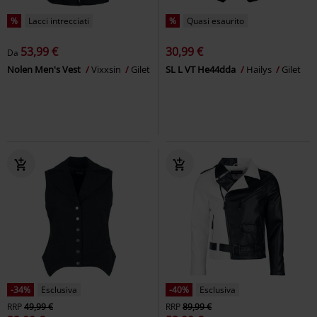
%
Lacci intrecciati
%
Quasi esaurito
53,99 €
30,99 €
Da
Nolen Men's Vest
Vixxsin
Gilet
SL L VT He44dda
Hailys
Gilet
-34%
Esclusiva
-40%
Esclusiva
RRP
49,99 €
RRP
89,99 €