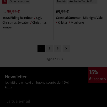
%
Quasi esaurito
Novità
Anche in Taglie Forti
35,99 €
69,99 €
Da
Jesus Riding Reindeer
Ugly
Celestial Summer - Midnight Vale
Christmas Sweater
Christmas
Killstar
Maglione
jumper
1
2
3
Pagina 1 Di 3
15%
Newsletter
di sconto
Iscriviti ora e ricevi un buono sconto del 15%!
Altro