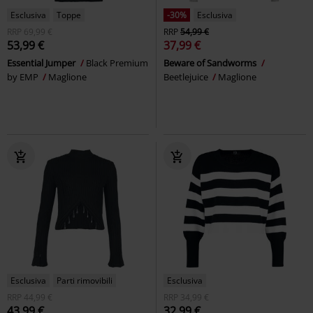
Esclusiva
Toppe
-30%
Esclusiva
RRP
69,99 €
RRP
54,99 €
53,99 €
37,99 €
Essential Jumper
Black Premium
Beware of Sandworms
by EMP
Maglione
Beetlejuice
Maglione
Esclusiva
Parti rimovibili
Esclusiva
RRP
44,99 €
RRP
34,99 €
43,99 €
32,99 €