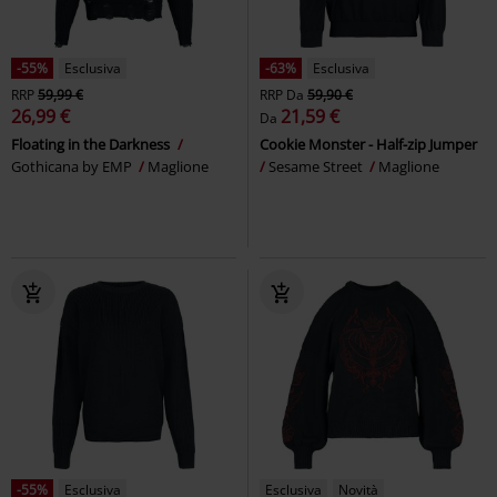
-55%
Esclusiva
-63%
Esclusiva
RRP
59,99 €
RRP
Da
59,90 €
26,99 €
21,59 €
Da
Floating in the Darkness
Cookie Monster - Half-zip Jumper
Gothicana by EMP
Maglione
Sesame Street
Maglione
-55%
Esclusiva
Esclusiva
Novità