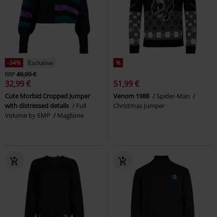
-34%
Esclusiva
%
RRP
49,99 €
32,99 €
51,99 €
Cute Morbid Cropped Jumper
Venom 1988
Spider-Man
with distressed details
Full
Christmas jumper
Volume by EMP
Maglione