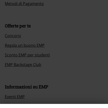
Metodi di Pagamento
Offerte per te
Concorsi
Regala un buono EMP
Sconto EMP per studenti
EMP Backstage Club
Informazioni su EMP
Eventi EMP
Programmi partner