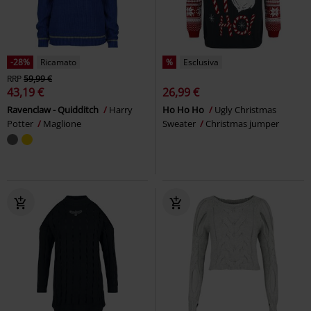
-28%
Ricamato
%
Esclusiva
RRP
59,99 €
43,19 €
26,99 €
Ravenclaw - Quidditch
Harry
Ho Ho Ho
Ugly Christmas
Potter
Maglione
Sweater
Christmas jumper