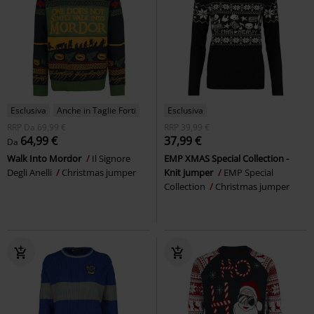
Esclusiva
Anche in Taglie Forti
Esclusiva
RRP
Da
69,99 €
RRP
39,99 €
64,99 €
37,99 €
Da
Walk Into Mordor
Il Signore
EMP XMAS Special Collection -
Degli Anelli
Christmas jumper
Knit jumper
EMP Special
Collection
Christmas jumper