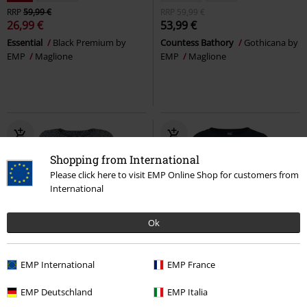
RRP
59,99 €
RRP
59,99 €
26,99 €
53,99 €
Essential
Black Premium by
Countess Bathory
Gothicana by
EMP
Maglione
EMP
Maglione
Shopping from International
Please click here to visit EMP Online Shop for customers from
International
Ok
Esclusiva
Toppe
-37%
Esclusiva
EMP International
EMP France
RRP
49,99 €
RRP
69,99 €
43,99 €
43,99 €
EMP Deutschland
EMP Italia
Feel Me
Black Premium by EMP
EMP Signature Collection
Ghost