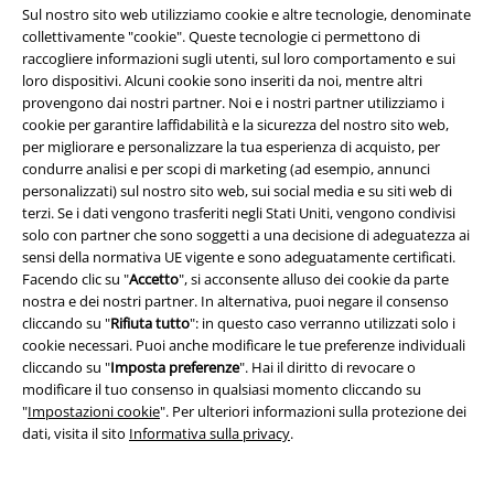
Sul nostro sito web utilizziamo cookie e altre tecnologie, denominate
Sostenibilità
collettivamente "cookie". Queste tecnologie ci permettono di
raccogliere informazioni sugli utenti, sul loro comportamento e sui
loro dispositivi. Alcuni cookie sono inseriti da noi, mentre altri
provengono dai nostri partner. Noi e i nostri partner utilizziamo i
cookie per garantire laffidabilità e la sicurezza del nostro sito web,
per migliorare e personalizzare la tua esperienza di acquisto, per
condurre analisi e per scopi di marketing (ad esempio, annunci
personalizzati) sul nostro sito web, sui social media e su siti web di
terzi. Se i dati vengono trasferiti negli Stati Uniti, vengono condivisi
solo con partner che sono soggetti a una decisione di adeguatezza ai
Seguici online!
sensi della normativa UE vigente e sono adeguatamente certificati.
Facendo clic su "
Accetto
", si acconsente alluso dei cookie da parte
nostra e dei nostri partner. In alternativa, puoi negare il consenso
cliccando su "
Rifiuta tutto
": in questo caso verranno utilizzati solo i
cookie necessari. Puoi anche modificare le tue preferenze individuali
cliccando su "
Imposta preferenze
". Hai il diritto di revocare o
modificare il tuo consenso in qualsiasi momento cliccando su
"
Impostazioni cookie
". Per ulteriori informazioni sulla protezione dei
dati, visita il sito
Informativa sulla privacy
.