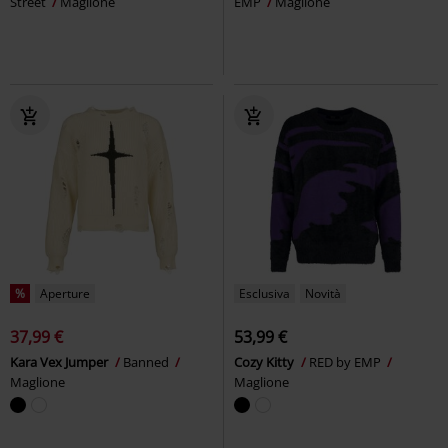
Street
Maglione
EMP
Maglione
%
Aperture
Esclusiva
Novità
37,99 €
53,99 €
Kara Vex Jumper
Banned
Cozy Kitty
RED by EMP
Maglione
Maglione