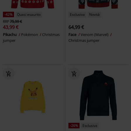
-42%
Quasi esaurito
Esclusiva
Novità
RRP
75,99 €
43,99 €
64,99 €
Pikachu
Pokémon
Christmas
Face
Venom (Marvel)
jumper
Christmas jumper
-26%
Esclusiva