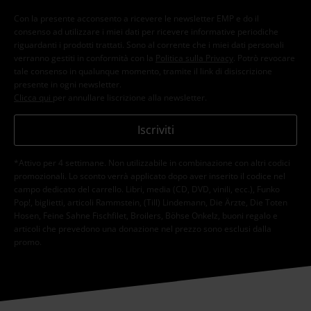
Con la presente acconsento a ricevere le newsletter EMP e do il
consenso ad utilizzare i miei dati per ricevere informative periodiche
riguardanti i prodotti trattati. Sono al corrente che i miei dati personali
verranno gestiti in conformità con la
Politica sulla Privacy
. Potrò revocare
tale consenso in qualunque momento, tramite il link di disiscrizione
presente in ogni newsletter.
Clicca qui
per annullare liscrizione alla newsletter.
Iscriviti
*Attivo per 4 settimane. Non utilizzabile in combinazione con altri codici
promozionali. Lo sconto verrà applicato dopo aver inserito il codice nel
campo dedicato del carrello. Libri, media (CD, DVD, vinili, ecc.), Funko
Pop!, biglietti, articoli Rammstein, (Till) Lindemann, Die Ärzte, Die Toten
Hosen, Feine Sahne Fischfilet, Broilers, Böhse Onkelz, buoni regalo e
articoli che prevedono una donazione nel prezzo sono esclusi dalla
promo.