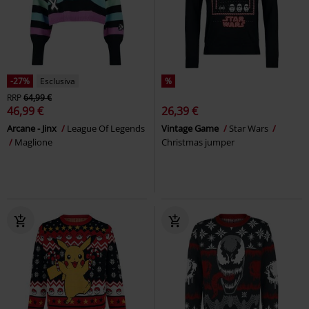
-27%
Esclusiva
%
RRP
64,99 €
46,99 €
26,39 €
Arcane - Jinx
League Of Legends
Vintage Game
Star Wars
Maglione
Christmas jumper