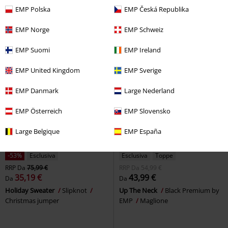
Maglione
Maglione
EMP Polska
EMP Česká Republika
EMP Norge
EMP Schweiz
EMP Suomi
EMP Ireland
EMP United Kingdom
EMP Sverige
EMP Danmark
Large Nederland
EMP Österreich
EMP Slovensko
Large Belgique
EMP España
-53%
Esclusiva
Esclusiva
Toppe
RRP
Da
75,99 €
RRP
Da
54,99 €
35,19 €
43,99 €
Da
Da
Holiday Sweater
Slipknot
Up The Neck
Black Premium by
Christmas jumper
EMP
Maglione