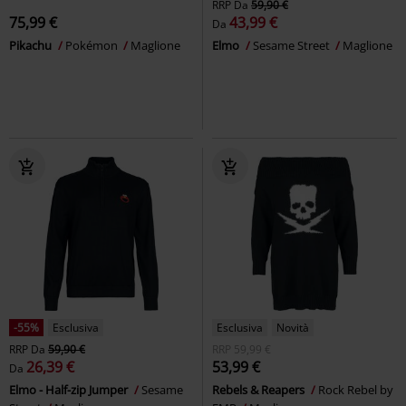
RRP
Da
59,90 €
75,99 €
43,99 €
Da
Pikachu
Pokémon
Maglione
Elmo
Sesame Street
Maglione
-55%
Esclusiva
Esclusiva
Novità
RRP
Da
59,90 €
RRP
59,99 €
26,39 €
53,99 €
Da
Elmo - Half-zip Jumper
Sesame
Rebels & Reapers
Rock Rebel by