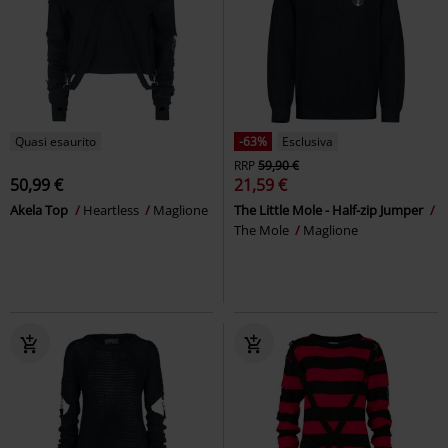
Quasi esaurito
-63%
Esclusiva
RRP
59,90 €
50,99 €
21,59 €
Akela Top
Heartless
Maglione
The Little Mole - Half-zip Jumper
The Mole
Maglione