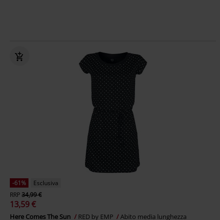
-61%
Esclusiva
RRP
34,99 €
13,59 €
Here Comes The Sun
RED by EMP
Abito media lunghezza