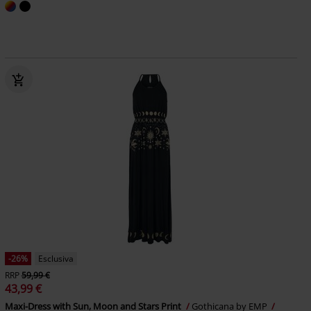
-26%
Esclusiva
RRP
59,99 €
43,99 €
Maxi-Dress with Sun, Moon and Stars Print
Gothicana by EMP