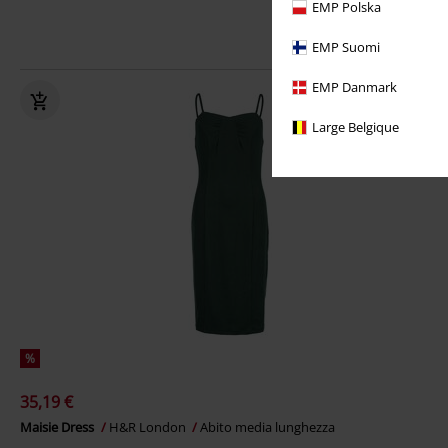
EMP Polska
EMP Suomi
EMP Danmark
Large Belgique
%
35,19 €
Maisie Dress
H&R London
Abito media lunghezza