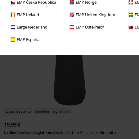
EMP Česká Republika
EMP Norge
EM
EMP Ireland
EMP United Kingdom
EM
Large Nederland
EMP Österreich
EM
EMP España
Quasi esaurito
Anche in Taglie Forti
19,99 €
Ladies’ contrast raglan tee dress
Urban Classics
Miniabito