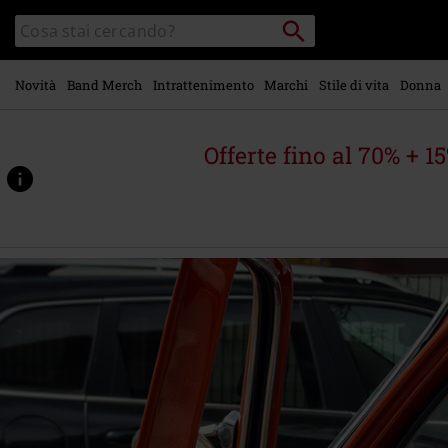
Vai al
Cerca
Cerca
contenuto
Punto
nel
di
principale
catalogo
ritiro
Novità
Band Merch
Intrattenimento
Marchi
Stile di vita
Donna
Offerte fino al 70% + 1