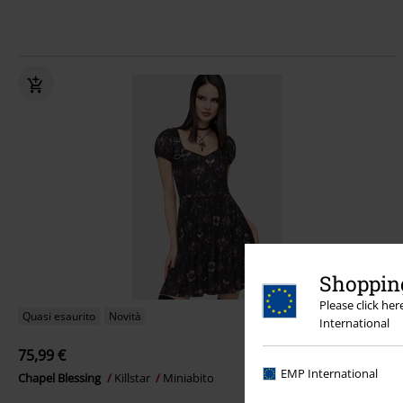
Shopping
Please click he
Quasi esaurito
Novità
International
75,99 €
EMP International
Chapel Blessing
Killstar
Miniabito