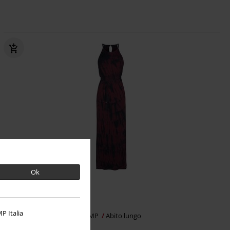
Ok
-46%
Esclusiva
RRP
Da
49,99 €
26,99 €
Da
P Italia
Batik Maxi Dress
RED by EMP
Abito lungo