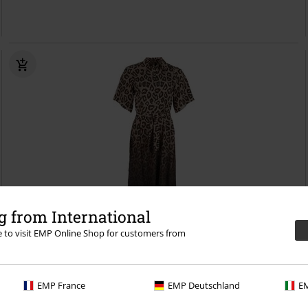
 from International
re to visit EMP Online Shop for customers from
Esclusiva
Parti rimovibili
RRP
59,99 €
53,99 €
EMP France
EMP Deutschland
EM
Harmony Vibe Summer Dress
RED by EMP
Abito lungo