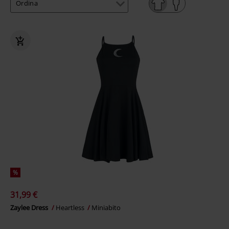
%
31,99 €
Zaylee Dress
Heartless
Miniabito