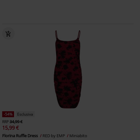
-54%
Esclusiva
RRP
34,99 €
15,99 €
Florina Ruffle Dress
RED by EMP
Miniabito