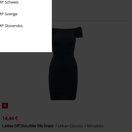
P Schweiz
P Sverige
P Slovensko
%
14,44 €
Ladies Off Shoulder Rib Dress
Urban Classics
Miniabito