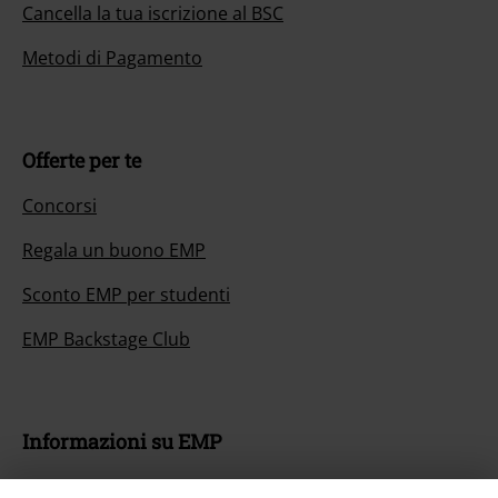
Cancella la tua iscrizione al BSC
Metodi di Pagamento
Offerte per te
Concorsi
Regala un buono EMP
Sconto EMP per studenti
EMP Backstage Club
Informazioni su EMP
Eventi EMP