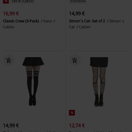
%
Set di 3 pezzi
Esclusiva
16,99 €
14,99 €
Classic Crew (3-Pack)
Vans
Simon´s Cat- Set of 2
Simon' s
Calzini
Cat
Calzini
%
14,99 €
12,74 €