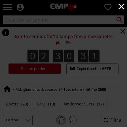
×
EMP
0
-
Musica,
Cerca
Cerca
Punto
Film,
nel
di
Serie
catalogo
ritiro
TV
Sconto serale: offerta lampo fino a mezzanotte!
&
-15%
Videogame
merch
0
2
3
0
3
0
0
2
3
0
2
9
9
2
1
0
3
-
Abbigliamento
Alternativo
Da non perdere!
Copia il codice
AFTERWORK
Abbigliamento & accessori
Tute intere
Intimo (338)
Boxers
(29)
Bras
(19)
Underwear Sets
(17)
Filtra