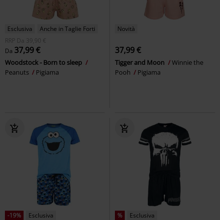
Esclusiva
Anche in Taglie Forti
Novità
RRP
Da
39,90 €
37,99 €
37,99 €
Da
Woodstock - Born to sleep
Tigger and Moon
Winnie the
Peanuts
Pigiama
Pooh
Pigiama
-19%
Esclusiva
%
Esclusiva