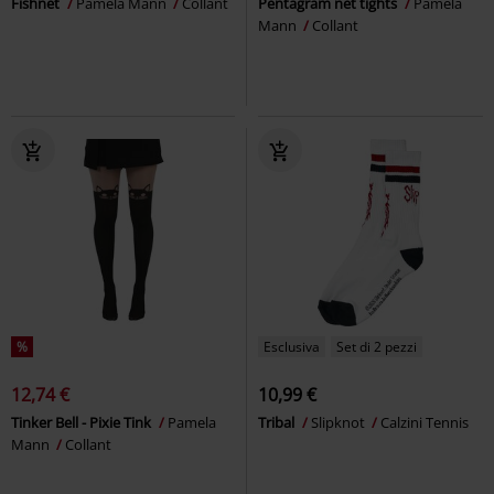
Fishnet
Pamela Mann
Collant
Pentagram net tights
Pamela
Mann
Collant
%
Esclusiva
Set di 2 pezzi
12,74 €
10,99 €
Tinker Bell - Pixie Tink
Pamela
Tribal
Slipknot
Calzini Tennis
Mann
Collant