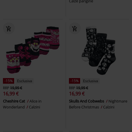
Calze parigine
-15%
Esclusiva
-15%
Esclusiva
RRP
19,99 €
RRP
19,99 €
16,99 €
16,99 €
Cheshire Cat
Alice in
Skulls And Cobwebs
Nightmare
Wonderland
Calzini
Before Christmas
Calzini