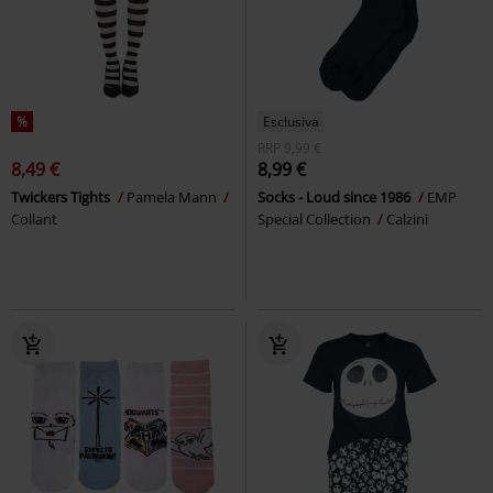
%
Esclusiva
RRP
9,99 €
8,49 €
8,99 €
Twickers Tights
Pamela Mann
Socks - Loud since 1986
EMP
Collant
Special Collection
Calzini