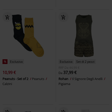
%
Esclusiva
Esclusiva
Set di 2 pezzi
RRP
Da
44,99 €
10,99 €
37,99 €
Da
Peanuts - Set of 2
Peanuts
Rohan
Il Signore Degli Anelli
Calzini
Pigiama