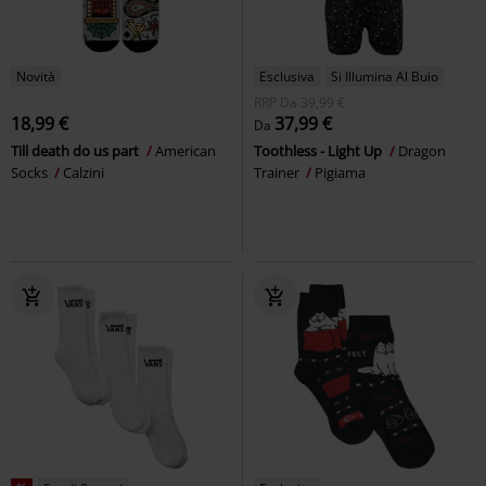
Novità
Esclusiva
Si Illumina Al Buio
RRP
Da
39,99 €
18,99 €
37,99 €
Da
Till death do us part
American
Toothless - Light Up
Dragon
Socks
Calzini
Trainer
Pigiama