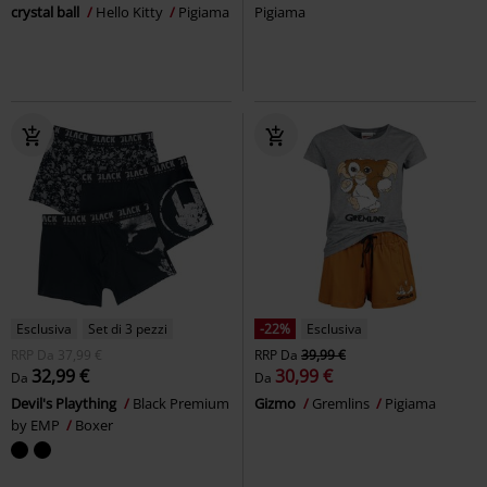
crystal ball
Hello Kitty
Pigiama
Pigiama
Esclusiva
Set di 3 pezzi
-22%
Esclusiva
RRP
Da
37,99 €
RRP
Da
39,99 €
32,99 €
30,99 €
Da
Da
Devil's Plaything
Black Premium
Gizmo
Gremlins
Pigiama
by EMP
Boxer