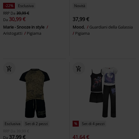
-22%
Esclusiva
Novità
RRP
Da
39,99 €
30,99 €
37,99 €
Da
Marie - Snooze in style
Mood.
Guardiani della Galassia
Aristogatti
Pigiama
Pigiama
Esclusiva
Set di 2 pezzi
%
Set di 4 pezzi
RRP
Da
39,99 €
37,99 €
41,64 €
Da