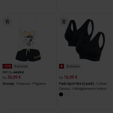
-31%
Esclusiva
%
Esclusiva
RRP
Da
44,99 €
30,99 €
16,99 €
Da
Da
Snoopy
Peanuts
Pigiama
Pads Sport Bra (2-pack)
Urban
Classics
Abbigliamento intimo