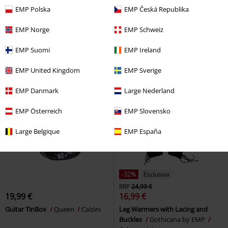
19,99 €
19,99 €
EMP Polska
EMP Česká Republika
ONLCHLOE LACE S.S THONG 3-
Guitar TinBox
Slayer
Calzini
PACK ACC NOOS
Only
Slip
EMP Norge
EMP Schweiz
EMP Suomi
EMP Ireland
EMP United Kingdom
EMP Sverige
EMP Danmark
Large Nederland
EMP Österreich
EMP Slovensko
Large Belgique
EMP España
-32%
Esclusiva
RRP
24,99 €
19,99 €
16,99 €
Guitar TinBox
Queen
Calzini
Leg Warmers with Lacing and
Buckles
Gothicana by EMP