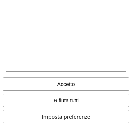
Metodi di Pagamento
Bonifico bancario
Contrassegno
Spedizione
Accetto
Rifiuta tutti
Imposta preferenze
App EMP
Scarica la nuova app di EMP!