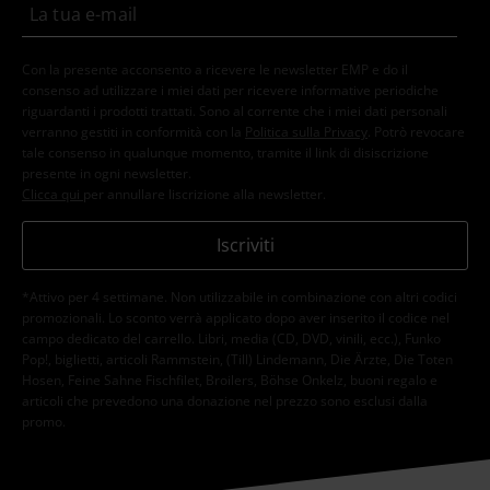
Con la presente acconsento a ricevere le newsletter EMP e do il
consenso ad utilizzare i miei dati per ricevere informative periodiche
riguardanti i prodotti trattati. Sono al corrente che i miei dati personali
verranno gestiti in conformità con la
Politica sulla Privacy
. Potrò revocare
tale consenso in qualunque momento, tramite il link di disiscrizione
presente in ogni newsletter.
Clicca qui
per annullare liscrizione alla newsletter.
Iscriviti
*Attivo per 4 settimane. Non utilizzabile in combinazione con altri codici
promozionali. Lo sconto verrà applicato dopo aver inserito il codice nel
campo dedicato del carrello. Libri, media (CD, DVD, vinili, ecc.), Funko
Pop!, biglietti, articoli Rammstein, (Till) Lindemann, Die Ärzte, Die Toten
Hosen, Feine Sahne Fischfilet, Broilers, Böhse Onkelz, buoni regalo e
articoli che prevedono una donazione nel prezzo sono esclusi dalla
promo.