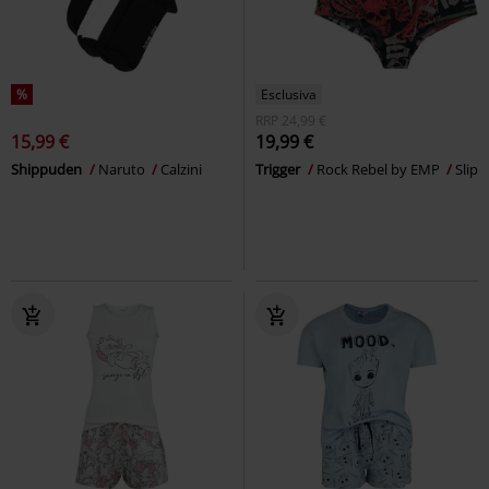
%
Esclusiva
RRP
24,99 €
15,99 €
19,99 €
Shippuden
Naruto
Calzini
Trigger
Rock Rebel by EMP
Slip