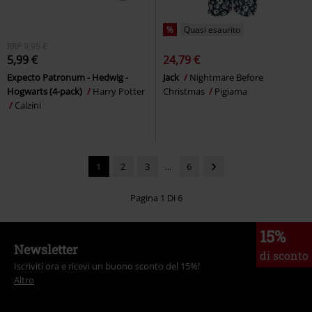
%
Quasi esaurito
RRP
9,95 €
5,99 €
24,79 €
Expecto Patronum - Hedwig -
Jack
Nightmare Before
Hogwarts (4-pack)
Harry Potter
Christmas
Pigiama
Calzini
1
2
3
...
6
Pagina 1 Di 6
15%
Newsletter
di sconto
Iscriviti ora e ricevi un buono sconto del 15%!
Altro