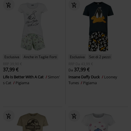
Esclusiva
Anche in Taglie Forti
Esclusiva
Set di 2 pezzi
RRP
39,90 €
RRP
Da
43,99 €
37,99 €
37,99 €
Da
Life Is Better With A Cat
Simon'
Insane Daffy Duck
Looney
s Cat
Pigiama
Tunes
Pigiama