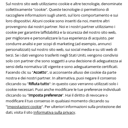
Sul nostro sito web utilizziamo cookie e altre tecnologie, denominate
Programmi partner
collettivamente "cookie". Queste tecnologie ci permettono di
raccogliere informazioni sugli utenti, sul loro comportamento e sui
Sostenibilità
loro dispositivi. Alcuni cookie sono inseriti da noi, mentre altri
provengono dai nostri partner. Noi e i nostri partner utilizziamo i
cookie per garantire laffidabilità e la sicurezza del nostro sito web,
per migliorare e personalizzare la tua esperienza di acquisto, per
condurre analisi e per scopi di marketing (ad esempio, annunci
personalizzati) sul nostro sito web, sui social media e su siti web di
terzi. Se i dati vengono trasferiti negli Stati Uniti, vengono condivisi
solo con partner che sono soggetti a una decisione di adeguatezza ai
sensi della normativa UE vigente e sono adeguatamente certificati.
Facendo clic su "
Accetto
", si acconsente alluso dei cookie da parte
Seguici online!
nostra e dei nostri partner. In alternativa, puoi negare il consenso
cliccando su "
Rifiuta tutto
": in questo caso verranno utilizzati solo i
cookie necessari. Puoi anche modificare le tue preferenze individuali
cliccando su "
Imposta preferenze
". Hai il diritto di revocare o
modificare il tuo consenso in qualsiasi momento cliccando su
"
Impostazioni cookie
". Per ulteriori informazioni sulla protezione dei
dati, visita il sito
Informativa sulla privacy
.