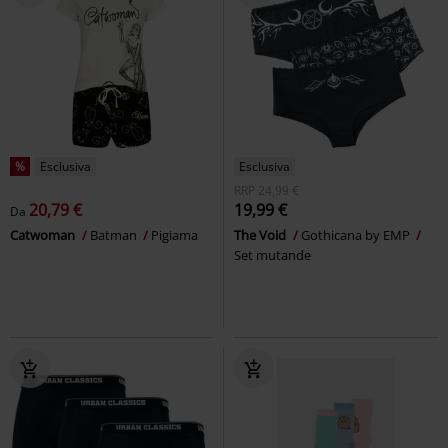
%
Esclusiva
Esclusiva
RRP
24,99 €
20,79 €
19,99 €
Da
Catwoman
Batman
Pigiama
The Void
Gothicana by EMP
Set mutande