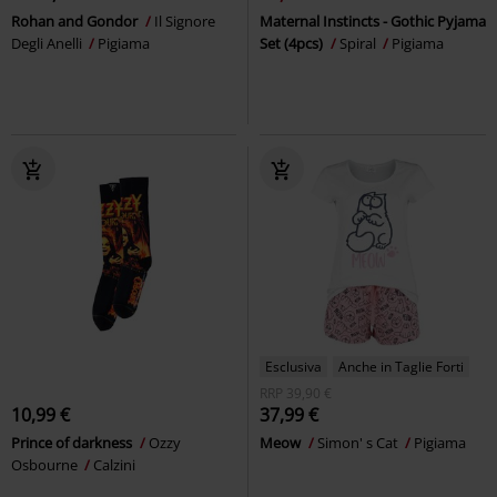
Rohan and Gondor
Il Signore
Maternal Instincts - Gothic Pyjama
Degli Anelli
Pigiama
Set (4pcs)
Spiral
Pigiama
Esclusiva
Anche in Taglie Forti
RRP
39,90 €
10,99 €
37,99 €
Prince of darkness
Ozzy
Meow
Simon' s Cat
Pigiama
Osbourne
Calzini